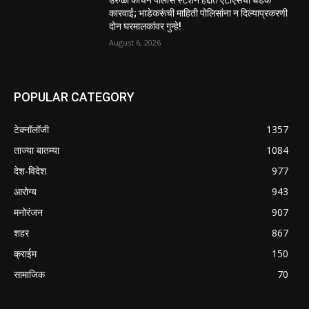
उरुळी कांचन पोलीस स्टेशन हद्दीत एटीएसची धडक
कारवाई; भाडेकरूंची माहिती पोलिसांना न दिल्याप्रकरणी
दोन घरमालकांवर गुन्हे!
August 6, 2026
POPULAR CATEGORY
टेक्नॉलॉजी
1357
ताज्या बातम्या
1084
देश-विदेश
977
आरोग्य
943
मनोरंजन
907
शहर
867
क्राईम
150
सामाजिक
70