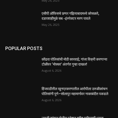
May 26, 2025
एसीपी ऑफिसचे छप्पर गझियाबादमध्ये कोसळते,
दडपशाहीमुळे सब -इंस्पेक्टर मरण पावले
May 26, 2025
POPULAR POSTS
कोंढवा पोलिसांची मोठी कारवाई; गांजा विक्री करणाऱ्या
टोळीवर ‘मोक्का’ अंतर्गत गुन्हा दाखल!
August 6, 2026
हिंजवडीतील खूनप्रकरणातील आरोपीला उरुळीकांचन
पोलिसांनी पुणे–सोलापूर महामार्गावर नाकाबंदीत पकडले
August 6, 2026