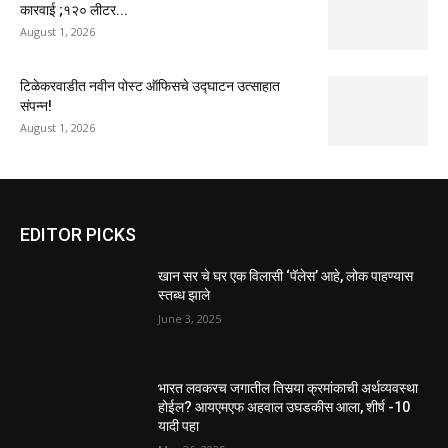
कारवाई ;१२० लीटर...
August 1, 2026
टिळेकरवाडीत नवीन पोस्ट ऑफिसचे उद्घाटन उत्साहात
संपन्न!
August 1, 2026
EDITOR PICKS
खान सर चे घर एक विलासी ‘पॅलेस’ आहे, लोक पाहण्यास
स्तब्ध झाले
June 3, 2025
भारत लवकरच जगातील तिसर्‍या क्रमांकाची अर्थव्यवस्था
होईल? आयएमएफ अहवाल उघडकीस आला, शीर्ष -10
यादी पहा