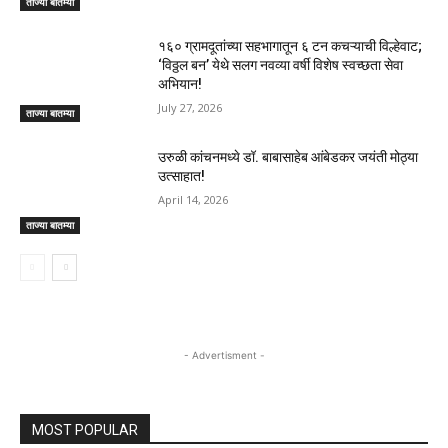
ताज्या बातम्या
१६० ग्रामदूतांच्या सहभागातून ६ टन कचऱ्याची विल्हेवाट;
‘विठ्ठल बन’ येथे सलग नवव्या वर्षी विशेष स्वच्छता सेवा
अभियान!
July 27, 2026
ताज्या बातम्या
उरुळी कांचनमध्ये डॉ. बाबासाहेब आंबेडकर जयंती मोठ्या
उत्साहात!
April 14, 2026
ताज्या बातम्या
- Advertisment -
MOST POPULAR