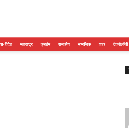
पुणे
ेश-विदेश
महाराष्ट्र
क्राईम
राजकीय
सामाजिक
शहर
टेक्नॉलॉजी
बुलेटिन
न्यूज