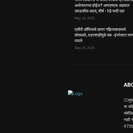
अर्थव्यवस्था होईल? आयएमएफ अहवाल
उघडकीस आला, शीर्ष -10 यादी पहा
May 26, 2025
एसीपी ऑफिसचे छप्पर गझियाबादमध्ये
कोसळते, दडपशाहीमुळे सब -इंस्पेक्टर मर
पावले
May 26, 2025
AB
✍🏻मु
या सं
संबंध
नाही य
973