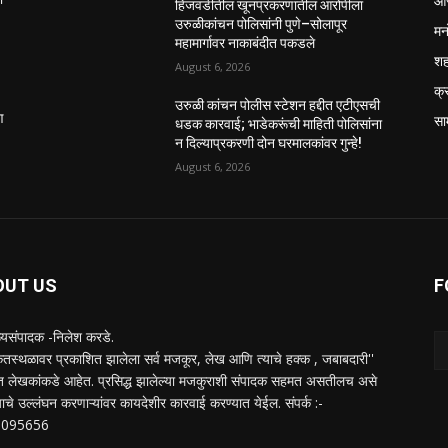
आर
हिंजवडीतील खूनप्रकरणातील आरोपीला
उरुळीकांचन पोलिसांनी पुणे–सोलापूर
मन
महामार्गावर नाकाबंदीत पकडले
श
August 6, 2026
क्
उरुळी कांचन पोलीस स्टेशन हद्दीत एटीएसची
ण
सा
धडक कारवाई; भाडेकरूंची माहिती पोलिसांना
न दिल्याप्रकरणी दोन घरमालकांवर गुन्हे!
August 6, 2026
OUT US
F
ख्यसंपादक -निलेश करडे.
केतस्थळावर प्रकाशित झालेला सर्व मजकूर, लेख आणि त्याचे हक्क , जबाबदारी''
ित लेखकांकडे आहेत. प्रसिद्ध झालेल्या मजकुराशी संपादक सहमत असतीलच असे
ाचे उल्लंघन करणाऱ्यांवर कायदेशीर कारवाई करण्यात येईल. संपर्क :-
0095656