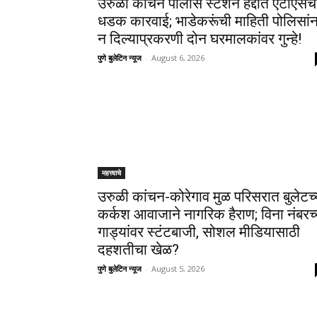
उरुळी कांचन पोलीस स्टेशन हद्दीत एटीएसच
धडक कारवाई; भाडेकरूंची माहिती पोलिसांन
न दिल्याप्रकरणी दोन घरमालकांवर गुन्हे!
पुणे बुलेटिन न्यूज
-
August 6, 2026
महत्त्वाचे
उरुळी कांचन-कोरेगाव मुळ परिसरात बुलेटच्
कर्कश आवाजाने नागरिक हैराण; विना नंबरच्
गाड्यांवर स्टंटबाजी, सोशल मीडियासाठी
दहशतीचा खेळ?
पुणे बुलेटिन न्यूज
-
August 5, 2026