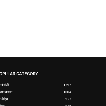
OPULAR CATEGORY
क्नॉलॉजी
1357
ज्या बातम्या
1084
श-विदेश
977