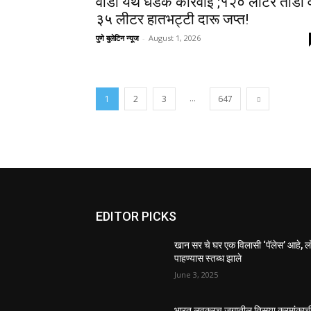
वाडी येथे धडक कारवाई ;१२० लीटर ताडी 
३५ लीटर हातभट्टी दारू जप्त!
पुणे बुलेटिन न्यूज
-
August 1, 2026
...
1
2
3
647
EDITOR PICKS
खान सर चे घर एक विलासी ‘पॅलेस’ आहे, 
पाहण्यास स्तब्ध झाले
June 3, 2025
भारत लवकरच जगातील तिसर्‍या क्रमांकाच