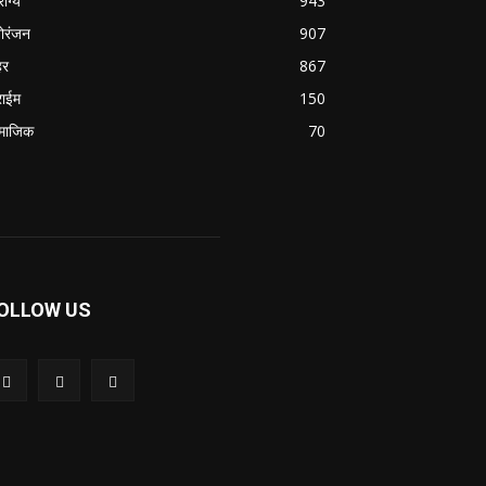
ोग्य
943
ोरंजन
907
हर
867
राईम
150
माजिक
70
OLLOW US