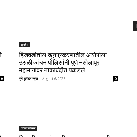
क्राईम
ी
हिंजवडीतील खूनप्रकरणातील आरोपीला
उरुळीकांचन पोलिसांनी पुणे–सोलापूर
महामार्गावर नाकाबंदीत पकडले
पुणे बुलेटिन न्यूज
-
August 6, 2026
0
0
ताज्या बातम्या