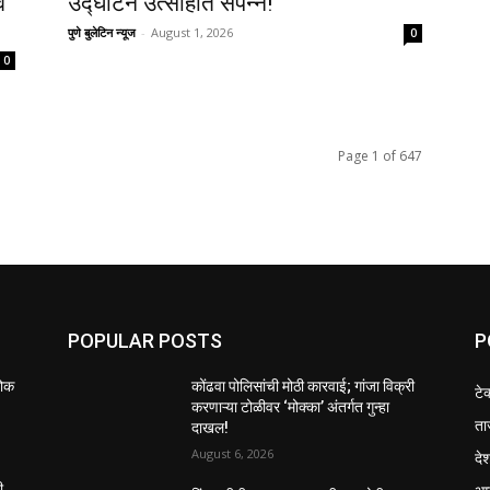
व
उद्घाटन उत्साहात संपन्न!
पुणे बुलेटिन न्यूज
-
August 1, 2026
0
0
Page 1 of 647
POPULAR POSTS
P
लोक
कोंढवा पोलिसांची मोठी कारवाई; गांजा विक्री
टे
करणाऱ्या टोळीवर ‘मोक्का’ अंतर्गत गुन्हा
ता
दाखल!
August 6, 2026
दे
ी