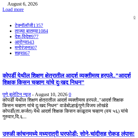
August 6, 2026
Load more
0
टेक्नॉलॉजी
1357
ताज्या बातम्या
1084
देश-विदेश
977
आरोग्य
943
मनोरंजन
907
शहर
867
कोपर्डी येथील शिक्षण क्षेत्रातील आदर्श व्यक्तीमत्व हरपले..”आदर्श
शिक्षक किसन चव्हाण यांचे दुःखद निधन”
पुणे बुलेटिन न्यूज
-
August 10, 2026
0
कोपर्डी येथील शिक्षण क्षेत्रातील आदर्श व्यक्तीमत्व हरपले.."आदर्श शिक्षक
किसन चव्हाण यांचे दुःखद निधन" वाडेबोल्हाई/पुणे:विजय लोखंडे
कोपर्डी(ता.कर्जत) येथे आदर्श शिक्षक किसन काळूराम चव्हाण (वय ५६) यांचे
गुरुवार,दि.६...
उरुळी कांचनमध्ये मध्यरात्री घरफोडी; सोने-चांदीसह रोकड लंपास!