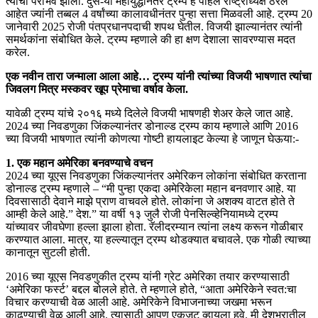
त्यांचा पराभव झाला. दुस-या महायुद्धानंतर ट्रम्प हे पहिले राष्ट्राध्यक्ष ठरले
आहेत ज्यांनी तब्बल 4 वर्षांच्या कालावधीनंतर पुन्हा सत्ता मिळवली आहे. ट्रम्प 20
जानेवारी 2025 रोजी पंतप्रधानपदाची शपथ घेतील. विजयी झाल्यानंतर त्यांनी
समर्थकांना संबोधित केले. ट्रम्प म्हणाले की हा क्षण देशाला सावरण्यास मदत
करेल.
एक नवीन तारा जन्माला आला आहे… ट्रम्प यांनी त्यांच्या विजयी भाषणात त्यांचा
जिवलग मित्र मस्कवर खूप प्रेमाचा वर्षाव केला.
यावेळी ट्रम्प यांचे २०१६ मध्ये दिलेले विजयी भाषणही शेअर केले जात आहे.
2024 च्या निवडणुका जिंकल्यानंतर डोनाल्ड ट्रम्प काय म्हणाले आणि 2016
च्या विजयी भाषणात त्यांनी कोणत्या गोष्टी हायलाइट केल्या हे जाणून घेऊया:-
1. एक महान अमेरिका बनवण्याचे वचन
2024 च्या यूएस निवडणुका जिंकल्यानंतर अमेरिकन लोकांना संबोधित करताना
डोनाल्ड ट्रम्प म्हणाले – “मी पुन्हा एकदा अमेरिकेला महान बनवणार आहे. या
दिवसासाठी देवाने माझे प्राण वाचवले होते. लोकांना जे अशक्य वाटत होते ते
आम्ही केले आहे.” देश.” या वर्षी १३ जुलै रोजी पेनसिल्व्हेनियामध्ये ट्रम्प
यांच्यावर जीवघेणा हल्ला झाला होता. रॅलीदरम्यान त्यांना लक्ष्य करून गोळीबार
करण्यात आला. मात्र, या हल्ल्यातून ट्रम्प थोडक्यात बचावले. एक गोळी त्याच्या
कानातून सुटली होती.
2016 च्या यूएस निवडणुकीत ट्रम्प यांनी ग्रेट अमेरिका तयार करण्यासाठी
‘अमेरिका फर्स्ट’ बद्दल बोलले होते. ते म्हणाले होते, “आता अमेरिकेने स्वत:चा
विचार करण्याची वेळ आली आहे. अमेरिकेने विभाजनाच्या जखमा भरून
काढण्याची वेळ आली आहे. त्यासाठी आपण एकजूट व्हायला हवे. मी देशभरातील