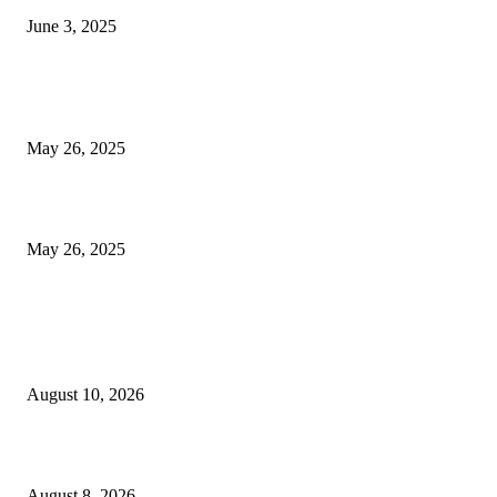
June 3, 2025
भारत लवकरच जगातील तिसर्‍या क्रमांकाची अर्थव्यवस्था होईल? आयएमएफ अहवाल उघ
आला, शीर्ष -10 यादी पहा
May 26, 2025
एसीपी ऑफिसचे छप्पर गझियाबादमध्ये कोसळते, दडपशाहीमुळे सब -इंस्पेक्टर मरण पावले
May 26, 2025
POPULAR POSTS
कोपर्डी येथील शिक्षण क्षेत्रातील आदर्श व्यक्तीमत्व हरपले..”आदर्श शिक्षक किसन चव्हाण या
दुःखद निधन”
August 10, 2026
उरुळी कांचनमध्ये मध्यरात्री घरफोडी; सोने-चांदीसह रोकड लंपास!
August 8, 2026