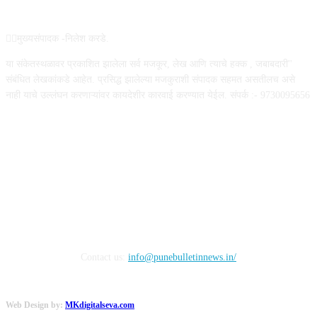
ABOUT US
✍🏻मुख्यसंपादक -निलेश करडे.
या संकेतस्थळावर प्रकाशित झालेला सर्व मजकूर, लेख आणि त्याचे हक्क , जबाबदारी''
संबंधित लेखकांकडे आहेत. प्रसिद्ध झालेल्या मजकुराशी संपादक सहमत असतीलच असे
नाही याचे उल्लंघन करणाऱ्यांवर कायदेशीर कारवाई करण्यात येईल. संपर्क :- 9730095656
FOLLOW US
Contact us:
info@punebulletinnews.in/
Web Design by:
MKdigitalseva.com