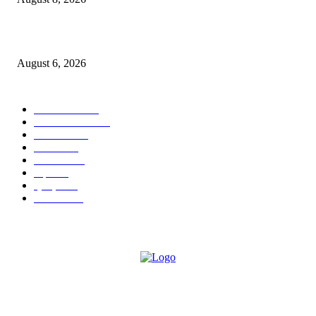
कोंढवा पोलिसांची मोठी कारवाई; गांजा विक्री करणाऱ्या टोळीवर ‘मोक्का’ अंतर्गत गुन्हा द
August 6, 2026
POPULAR CATEGORY
टेक्नॉलॉजी
1357
ताज्या बातम्या
1084
देश-विदेश
977
आरोग्य
943
मनोरंजन
907
शहर
867
क्राईम
151
सामाजिक
70