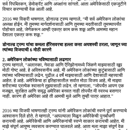
सर्व रिपब्लिकन, डेमोक्रॅट आणि अपक्षांना सांगतो. आता अमेरिकेसाठी एकजुटीने
विचार करण्याची वेळ आली आहे.
2016 च्या विक्री भाषणात, डोनाल्ड ट्रम्प म्हणाले, “मी सर्व अमेरिकन लोकांचा
अध्यक्ष होईन. मी तुमच्या मार्गदर्शनासाठी आणि तुमच्या मदतीसाठी तुमच्यापर्यंत
पोहोचत आहे, जेणेकरून आम्ही एकत्र काम करू शकू आणि आमच्या महान
देशाला एकत्र करू शकू.”
डोनाल्ड ट्रम्प यांचा कमला हॅरिसवरचा हल्ला कसा अयशस्वी ठरला, जाणून घ्या
त्यांच्या विजयाची 6 मोठी कारणे
2. अमेरिकन लोकांच्या भविष्यासाठी लढणार
ट्रम्प म्हणाले, “अलास्का, नेवाडा आणि ऍरिझोनामध्ये जिंकणे माझ्यासाठी खूप
मोठी गोष्ट आहे. हे अविश्वसनीय आहे. मी अमेरिकन लोकांच्या कुटुंबासाठी आणि
त्यांच्या भविष्यासाठी लढेन. पुढील 4 वर्षे माझ्यासाठी आणि देशासाठी महत्त्वाची
आहेत. हे आहे. अमेरिकेचा हा इतिहासातील सर्वात मोठा विजय आहे, मी माझ्या
शरीराच्या प्रत्येक श्वासाने तुझ्यासाठी लढेन. तो म्हणाला, “जोपर्यंत आपण एक
मजबूत, सुरक्षित आणि समृद्ध अमेरिका बनवत नाही तोपर्यंत मी स्वस्थ बसणार
नाही. कारण ही अमेरिका आहे ती आमची मुले आणि तुम्ही पात्र आहात.”
2016 च्या विजयी भाषणातही ट्रम्प यांनी अमेरिकन लोकांची स्वप्ने पूर्ण करण्याचे
आश्वासन दिले होते. ते म्हणाले, “आपल्याला मिळून अमेरिकेची पुनर्बांधणी
करायची आहे. अमेरिकेची आणि अमेरिकनांची स्वप्ने साकार करायची आहेत. मी
माझे संपूर्ण आयुष्य व्यवसाय करण्यात घालवले आहे. आता मला माझा संपूर्ण वेळ