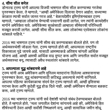
4. सीमा सील करेल
डोनाल्ड ट्रम्प यांनी आपल्या विजयी भाषणात सीमा सील करण्याच्या गरजेचा
पुनरुच्चार केला. ते म्हणाले, “आम्ही अमेरिकेला दिलासा देणार आहोत. सध्याच्या
काळात त्याची सर्वात जास्त गरज आहे.” बेकायदेशीर इमिग्रेशनबाबत ट्रम्प
म्हणाले, “आम्हाला लोकांना येण्याची परवानगी द्यावी लागेल, पण त्यांनी कायदेशीर
मार्गाने अमेरिकेत यावे. अमेरिकेच्या सुरक्षेसाठी आम्हाला सीमेवरची परिस्थिती
मजबूत करावी लागेल. आम्ही सीमा सील करू. अशा लोकांच्या प्रवेशावर लोकांना
थांबवले पाहिजे.”
2016 च्या भाषणात ट्रम्प यांनी सीमा बंद करण्याबाबत बोलले होते. पण तो
अर्थव्यवस्थेशी जोडला गेला. ट्रम्प म्हणाले होते की, आपल्याला राष्ट्रीय
विकासाला पुढे जायचे आहे. यासाठी आमच्याकडे अतिशय चांगली आर्थिक
योजना आहे. आम्ही आमची आर्थिक वाढ दुप्पट करू आणि जगातील सर्वात मजबूत
अर्थव्यवस्था बनू. त्यासाठी अवैध स्थलांतर थांबवावे लागेल.
5. आपल्याला युद्ध थांबवायचे आहे
ट्रम्प यांनी अरब अमेरिकन आणि मुस्लिम मतदारांना दिलेल्या आश्वासनाचा
पुनरुच्चार केला. युद्ध थांबवण्यासाठी कटिबद्ध असल्याचे त्यांनी सांगितले.
आपल्या पहिल्या कार्यकाळाचा संदर्भ देत ट्रम्प म्हणाले की, आम्ही इसिसचा
पराभव केला आणि कुठेही युद्ध होऊ दिले नाही. आम्ही अमेरिकन सैन्याला बळकट
करू, असे ट्रम्प म्हणाले.
2016 च्या भाषणात ट्रम्प यांनी सर्व देशांशी चांगले संबंध ठेवण्याबाबत बोलले
होते. ते म्हणाले होते, “मला जगातील देशांना सांगायचे आहे की, अमेरिकेचे हित
शीर्षस्थानी ठेवत आम्ही सर्वांशी निष्पक्षपणे वागू. आम्ही सामायिक जमीन शोधू