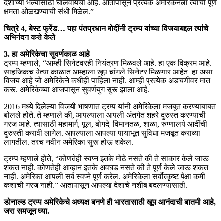
देशाच्या भल्यासाठी घालवायचा आहे. आतापासून प्रत्येक अमेरिकनला त्याची पूर्ण
क्षमता ओळखण्याची संधी मिळेल.”
चित्रे 4, बेस्ट फ्रेंड… पहा पंतप्रधान मोदींनी ट्रम्प यांच्या विजयाबद्दल त्यांचे
अभिनंदन कसे केले
3. हा अमेरिकेचा सुवर्णकाळ आहे
ट्रम्प म्हणाले, “आम्ही सिनेटवरही नियंत्रण मिळवले आहे. हा एक विक्रम आहे.
साहजिकच येत्या काळात आम्हाला खूप चांगले सिनेटर मिळणार आहेत. हा असा
विजय आहे जो अमेरिकेने कधीही पाहिला नाही. आम्ही प्रत्येक अडचणीवर मात
करू. अमेरिकेच्या आजपासून सुवर्णयुग सुरू झाला आहे.
2016 मध्ये दिलेल्या विजयी भाषणात ट्रम्प यांनी अमेरिकेला मजबूत करण्याबाबत
बोलले होते. ते म्हणाले की, आपल्याला आपली अंतर्गत शहरे दुरुस्त करण्याची
गरज आहे. त्यासाठी महामार्ग, पूल, बोगदे, विमानतळ, शाळा, रुग्णालये आदींची
दुरुस्ती करावी लागेल. आपल्याला आपल्या पायाभूत सुविधा मजबूत कराव्या
लागतील. तरच नवीन अमेरिका सुरू होऊ शकेल.
ट्रम्प म्हणाले होते, “कोणतेही स्वप्न इतके मोठे नसते की ते साकार केले जाऊ
शकत नाही. कोणतेही आव्हान इतके अवघड नसते की ते पूर्ण केले जाऊ शकत
नाही. अमेरिका आपली सर्व स्वप्ने पूर्ण करेल. अमेरिकेला सर्वोत्कृष्ट पेक्षा कमी
कशाची गरज नाही.” आतापासून आपल्या देशाचे नशीब बदलण्यासाठी.
डोनाल्ड ट्रम्प अमेरिकेचे अध्यक्ष बनणे ही भारतासाठी खूप आनंदाची बातमी आहे,
जरा समजून घ्या.