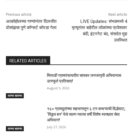
Previous article
Next article
अल्कोहोलच्या गाण्यांनंतर दिलजीत
LIVE Updates: संभळमध्ये 4
दोसांझचा पुणे कॉन्सर्ट कोरडा गेला
मृत्यूनंतर बाहेरील लोकांच्या प्रवेशावर
बंदी, इंटरनेट बंद, संसदेत मुद्दा
उपस्थित
RELATED ARTICLES
मिरवडी ग्रामपंचायतीत सायबर जनजागृती अभियानास
उत्स्फूर्त प्रतिसाद!
August 5, 2026
ताज्या बातम्या
१६० ग्रामदूतांच्या सहभागातून ६ टन कचऱ्याची विल्हेवाट;
‘विठ्ठल बन’ येथे सलग नवव्या वर्षी विशेष स्वच्छता सेवा
अभियान!
July 27, 2026
ताज्या बातम्या