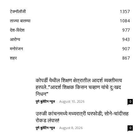
टेक्नॉलॉजी
1357
ताज्या बातम्या
1084
देश-विदेश
977
आरोग्य
943
मनोरंजन
907
शहर
867
कोपर्डी येथील शिक्षण क्षेत्रातील आदर्श व्यक्तीमत्व
हरपले..”आदर्श शिक्षक किसन चव्हाण यांचे दुःखद
निधन”
पुणे बुलेटिन न्यूज
-
August 10, 2026
0
उरुळी कांचनमध्ये मध्यरात्री घरफोडी; सोने-चांदीसह
रोकड लंपास!
पुणे बुलेटिन न्यूज
-
August 8, 2026
0