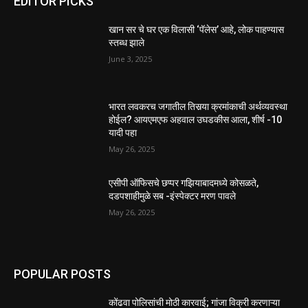
EDITOR PICKS
खान सर चे घर एक विलासी ‘पॅलेस’ आहे, लोक पाहण्यास
स्तब्ध झाले
June 3, 2025
भारत लवकरच जगातील तिसर्‍या क्रमांकाची अर्थव्यवस्था
होईल? आयएमएफ अहवाल उघडकीस आला, शीर्ष -10
यादी पहा
May 26, 2025
एसीपी ऑफिसचे छप्पर गझियाबादमध्ये कोसळते,
दडपशाहीमुळे सब -इंस्पेक्टर मरण पावले
May 26, 2025
POPULAR POSTS
कोंढवा पोलिसांची मोठी कारवाई; गांजा विक्री करणाऱ्या