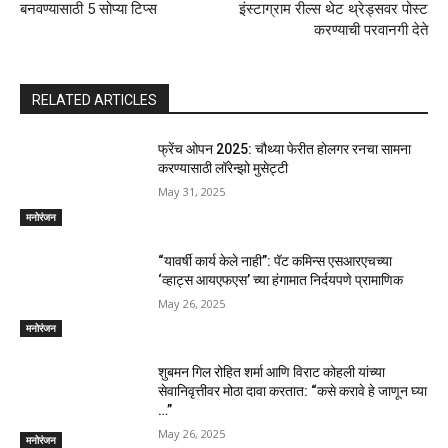
बनवण्यासाठी 5 सोप्या टिप्स
इंस्टाग्राम रील्स थेट थ्रेड्सवर पोस्ट
करण्याची परवानगी देते
RELATED ARTICLES
फ्रेंच ओपन 2025: चौथ्या फेरीत होलगर रनचा सामना
करण्यासाठी लॉरेन्झो मुसेट्टी
May 31, 2025
मनोरंजन
“यावर्षी कार्य केले नाही”: पॅट कमिन्स एसआरएचच्या
‘व्हाट्स आयएफएस’ च्या हंगामात निर्दयपणे प्रामाणिक
May 26, 2025
मनोरंजन
शुबमन गिल रोहित शर्मा आणि विराट कोहली यांच्या
सेवानिवृत्तीवर मोठा दावा करतात: “कसे करावे हे जाणून घ्या
…”
May 26, 2025
मनोरंजन