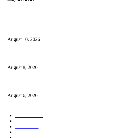
POPULAR POSTS
कोपर्डी येथील शिक्षण क्षेत्रातील आदर्श व्यक्तीमत्व हरपले..”आदर्श शिक्षक किसन चव्हाण या
दुःखद निधन”
August 10, 2026
उरुळी कांचनमध्ये मध्यरात्री घरफोडी; सोने-चांदीसह रोकड लंपास!
August 8, 2026
कोंढवा पोलिसांची मोठी कारवाई; गांजा विक्री करणाऱ्या टोळीवर ‘मोक्का’ अंतर्गत गुन्हा द
August 6, 2026
POPULAR CATEGORY
टेक्नॉलॉजी
1357
ताज्या बातम्या
1084
देश-विदेश
977
आरोग्य
943
मनोरंजन
907