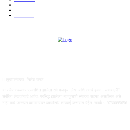
शहर
867
क्राईम
151
सामाजिक
70
ABOUT US
✍🏻मुख्यसंपादक -निलेश करडे.
या संकेतस्थळावर प्रकाशित झालेला सर्व मजकूर, लेख आणि त्याचे हक्क , जबाबदारी''
संबंधित लेखकांकडे आहेत. प्रसिद्ध झालेल्या मजकुराशी संपादक सहमत असतीलच असे
नाही याचे उल्लंघन करणाऱ्यांवर कायदेशीर कारवाई करण्यात येईल. संपर्क :- 9730095656
FOLLOW US