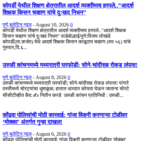
कोपर्डी येथील शिक्षण क्षेत्रातील आदर्श व्यक्तीमत्व हरपले..”आदर्श
शिक्षक किसन चव्हाण यांचे दुःखद निधन”
पुणे बुलेटिन न्यूज
-
August 10, 2026
0
कोपर्डी येथील शिक्षण क्षेत्रातील आदर्श व्यक्तीमत्व हरपले.."आदर्श शिक्षक
किसन चव्हाण यांचे दुःखद निधन" वाडेबोल्हाई/पुणे:विजय लोखंडे
कोपर्डी(ता.कर्जत) येथे आदर्श शिक्षक किसन काळूराम चव्हाण (वय ५६) यांचे
गुरुवार,दि.६...
उरुळी कांचनमध्ये मध्यरात्री घरफोडी; सोने-चांदीसह रोकड लंपास!
पुणे बुलेटिन न्यूज
-
August 8, 2026
0
उरुळी कांचनमध्ये मध्यरात्री घरफोडी; सोने-चांदीसह रोकड लंपास! पांगारे
वस्तीमध्ये चोरट्यांचा धुमाकूळ; हातात धारदार कोयता घेऊन जाताना चोरटे
सीसीटीव्हीत कैद ✍️ नितीन करडे उरुळी कांचन प्रतिनिधी : उरुळी...
कोंढवा पोलिसांची मोठी कारवाई; गांजा विक्री करणाऱ्या टोळीवर
‘मोक्का’ अंतर्गत गुन्हा दाखल!
पुणे बुलेटिन न्यूज
-
August 6, 2026
0
कोंढवा पोलिसांची मोठी कारवाई; गांजा विक्री करणाऱ्या टोळीवर 'मोक्का'