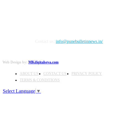
Contact us:
info@punebulletinnews.in/
Web Design by:
MKdigitalseva.com
ABOUT US
CONTACT US
PRIVACY POLICY
TERMS & CONDITIONS
Select Language
▼