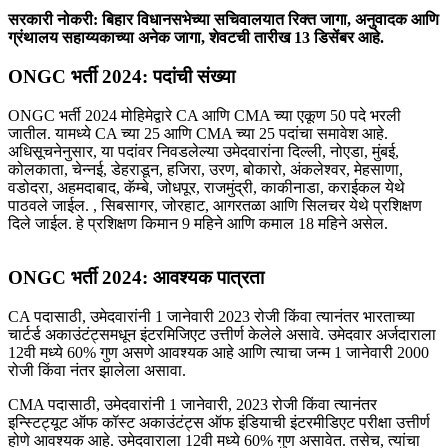
सरकारी नोकरी: बिहार विधानसभेच्या सचिवालयात रिक्त जागा, अनुवादक आणि
ग्रंथालय सहाय्यकाच्या अनेक जागा, शेवटची तारीख 13 डिसेंबर आहे.
ONGC भर्ती 2024: पदांची संख्या
ONGC भर्ती 2024 मोहिमेद्वारे CA आणि CMA च्या एकूण 50 पदे भरली
जातील. यामध्ये CA च्या 25 आणि CMA च्या 25 पदांचा समावेश आहे.
अधिसूचनेनुसार, या पदांवर निवडलेल्या उमेदवारांना दिल्ली, नोएडा, मुंबई,
कोलकाता, चेन्नई, डेहराडून, हजिरा, उरण, बोकारो, अंकलेश्वर, मेहसाणा,
वडोदरा, अहमदाबाद, कॅम्बे, जोधपूर, राजमुंद्री, काकीनाडा, कराईकल येथे
पाठवले जाईल. , सिबसागर, जोरहाट, आगरतळा आणि सिलचर येथे प्रशिक्षण
दिले जाईल. हे प्रशिक्षण किमान 9 महिने आणि कमाल 18 महिने असेल.
ONGC भर्ती 2024: आवश्यक पात्रता
CA पदासाठी, उमेदवारांनी 1 जानेवारी 2023 रोजी किंवा त्यानंतर भारताच्या
चार्टर्ड अकाउंटंट्समधून इंटरमिजिएट उत्तीर्ण केलेले असावे. उमेदवार अर्जदाराला
12वी मध्ये 60% गुण असणे आवश्यक आहे आणि त्याचा जन्म 1 जानेवारी 2000
रोजी किंवा नंतर झालेला असावा.
CMA पदासाठी, उमेदवारांनी 1 जानेवारी, 2023 रोजी किंवा त्यानंतर
इन्स्टिट्यूट ऑफ कॉस्ट अकाउंटंट्स ऑफ इंडियाची इंटरमीडिएट परीक्षा उत्तीर्ण
होणे आवश्यक आहे. उमेदवाराला 12वी मध्ये 60% गुण असावेत. तसेच, त्यांचा