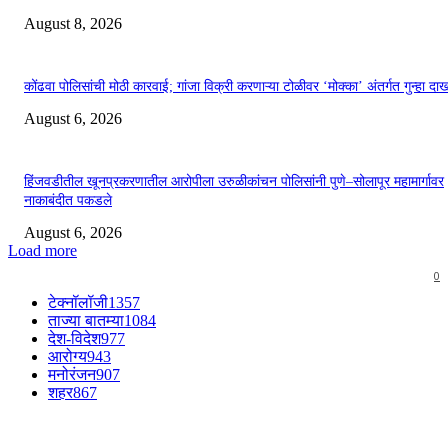
August 8, 2026
कोंढवा पोलिसांची मोठी कारवाई; गांजा विक्री करणाऱ्या टोळीवर ‘मोक्का’ अंतर्गत गुन्हा द
August 6, 2026
हिंजवडीतील खूनप्रकरणातील आरोपीला उरुळीकांचन पोलिसांनी पुणे–सोलापूर महामार्गावर
नाकाबंदीत पकडले
August 6, 2026
Load more
0
टेक्नॉलॉजी
1357
ताज्या बातम्या
1084
देश-विदेश
977
आरोग्य
943
मनोरंजन
907
शहर
867