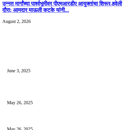
उन्नत मार्गांच्या पार्श्वभूमीवर पीएमआरडीए आयुक्तांचा शिरूर-हवेली
दौरा; आमदार माऊली कटके यांनी...
August 2, 2026
EDITOR PICKS
खान सर चे घर एक विलासी ‘पॅलेस’ आहे, लोक पाहण्यास स्तब्ध झाले
June 3, 2025
भारत लवकरच जगातील तिसर्‍या क्रमांकाची अर्थव्यवस्था होईल? आयएमएफ अहवाल उघ
आला, शीर्ष -10 यादी पहा
May 26, 2025
एसीपी ऑफिसचे छप्पर गझियाबादमध्ये कोसळते, दडपशाहीमुळे सब -इंस्पेक्टर मरण पावले
May 26, 2025