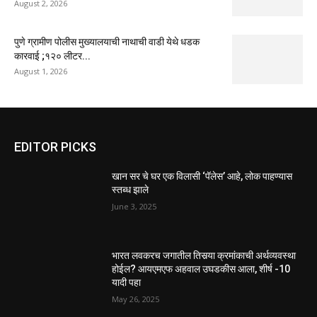
August 2, 2026
पुणे ग्रामीण पोलीस मुख्यालयाची नाथाची वाडी येथे धडक
कारवाई ;१२० लीटर...
August 1, 2026
EDITOR PICKS
खान सर चे घर एक विलासी ‘पॅलेस’ आहे, लोक पाहण्यास
स्तब्ध झाले
June 3, 2025
भारत लवकरच जगातील तिसर्‍या क्रमांकाची अर्थव्यवस्था
होईल? आयएमएफ अहवाल उघडकीस आला, शीर्ष -10
यादी पहा
May 26, 2025