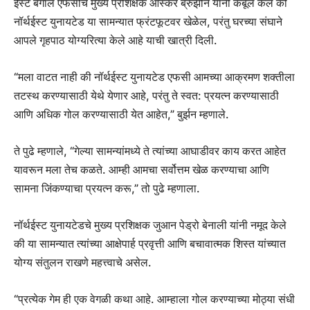
ईस्ट बंगाल एफसीचे मुख्य प्रशिक्षक ऑस्कर ब्रुझोन यांनी कबूल केले की
नॉर्थईस्ट युनायटेड या सामन्यात फ्रंटफूटवर खेळेल, परंतु घरच्या संघाने
आपले गृहपाठ योग्यरित्या केले आहे याची खात्री दिली.
“मला वाटत नाही की नॉर्थईस्ट युनायटेड एफसी आमच्या आक्रमण शक्तीला
तटस्थ करण्यासाठी येथे येणार आहे, परंतु ते स्वत: प्रयत्न करण्यासाठी
आणि अधिक गोल करण्यासाठी येत आहेत,” बुर्झन म्हणाले.
ते पुढे म्हणाले, “गेल्या सामन्यांमध्ये ते त्यांच्या आघाडीवर काय करत आहेत
यावरून मला तेच कळते. आम्ही आमचा सर्वोत्तम खेळ करण्याचा आणि
सामना जिंकण्याचा प्रयत्न करू,” तो पुढे म्हणाला.
नॉर्थईस्ट युनायटेडचे ​​मुख्य प्रशिक्षक जुआन पेड्रो बेनाली यांनी नमूद केले
की या सामन्यात त्यांच्या आक्षेपार्ह प्रवृत्ती आणि बचावात्मक शिस्त यांच्यात
योग्य संतुलन राखणे महत्त्वाचे असेल.
“प्रत्येक गेम ही एक वेगळी कथा आहे. आम्हाला गोल करण्याच्या मोठ्या संधी