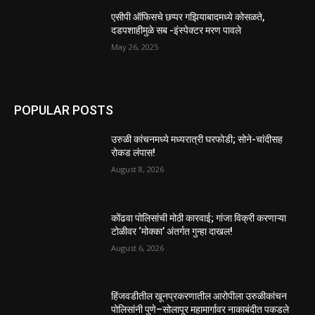
एसीपी ऑफिसचे छप्पर गझियाबादमध्ये कोसळते,
दडपशाहीमुळे सब -इंस्पेक्टर मरण पावले
May 26, 2025
POPULAR POSTS
उरुळी कांचनमध्ये मध्यरात्री घरफोडी; सोने-चांदीसह
रोकड लंपास!
August 8, 2026
कोंढवा पोलिसांची मोठी कारवाई; गांजा विक्री करणाऱ्या
टोळीवर ‘मोक्का’ अंतर्गत गुन्हा दाखल!
August 6, 2026
हिंजवडीतील खूनप्रकरणातील आरोपीला उरुळीकांचन
पोलिसांनी पुणे–सोलापूर महामार्गावर नाकाबंदीत पकडले