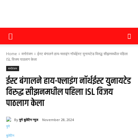
पुणे
Home
मनोरंजन
ईस्ट बंगालने हाय-फ्लाइंग नॉर्थईस्ट युनायटेड विरुद्ध सीझनमधील पहिला
बुलेटिन
ISL विजय पाठलाग केला
मनोरंजन
ईस्ट बंगालने हाय-फ्लाइंग नॉर्थईस्ट युनायटेड
न्यूज
विरुद्ध सीझनमधील पहिला ISL विजय
पाठलाग केला
By
पुणे बुलेटिन न्यूज
November 28, 2024