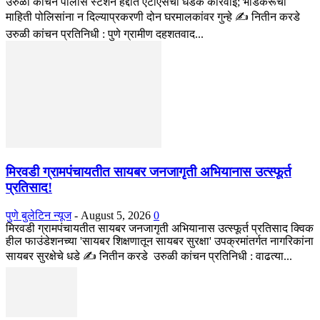
उरुळी कांचन पोलीस स्टेशन हद्दीत एटीएसची धडक कारवाई; भाडेकरूंची
माहिती पोलिसांना न दिल्याप्रकरणी दोन घरमालकांवर गुन्हे ✍️ नितीन करडे
उरुळी कांचन प्रतिनिधी : पुणे ग्रामीण दहशतवाद...
मिरवडी ग्रामपंचायतीत सायबर जनजागृती अभियानास उत्स्फूर्त
प्रतिसाद!
पुणे बुलेटिन न्यूज
-
August 5, 2026
0
मिरवडी ग्रामपंचायतीत सायबर जनजागृती अभियानास उत्स्फूर्त प्रतिसाद क्विक
हील फाउंडेशनच्या 'सायबर शिक्षणातून सायबर सुरक्षा' उपक्रमांतर्गत नागरिकांना
सायबर सुरक्षेचे धडे ✍️ नितीन करडे उरुळी कांचन प्रतिनिधी : वाढत्या...