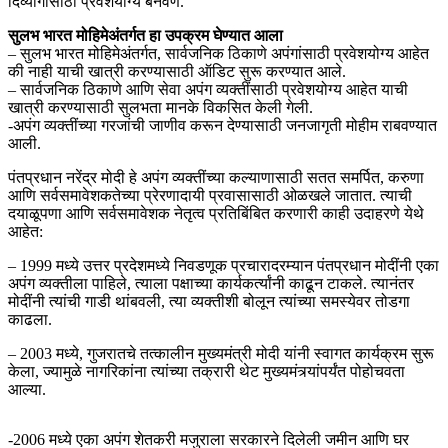
दिव्यांगांसाठी प्रवेशयोग्य बनवणे.
सुलभ भारत मोहिमेअंतर्गत हा उपक्रम घेण्यात आला
– सुलभ भारत मोहिमेअंतर्गत, सार्वजनिक ठिकाणे अपंगांसाठी प्रवेशयोग्य आहेत
की नाही याची खात्री करण्यासाठी ऑडिट सुरू करण्यात आले.
– सार्वजनिक ठिकाणे आणि सेवा अपंग व्यक्तींसाठी प्रवेशयोग्य आहेत याची
खात्री करण्यासाठी सुलभता मानके विकसित केली गेली.
-अपंग व्यक्तींच्या गरजांची जाणीव करून देण्यासाठी जनजागृती मोहीम राबवण्यात
आली.
पंतप्रधान नरेंद्र मोदी हे अपंग व्यक्तींच्या कल्याणासाठी सतत समर्पित, करुणा
आणि सर्वसमावेशकतेच्या प्रेरणादायी प्रवासासाठी ओळखले जातात. त्याची
दयाळूपणा आणि सर्वसमावेशक नेतृत्व प्रतिबिंबित करणारी काही उदाहरणे येथे
आहेत:
– 1999 मध्ये उत्तर प्रदेशमध्ये निवडणूक प्रचारादरम्यान पंतप्रधान मोदींनी एका
अपंग व्यक्तीला पाहिले, त्याला पक्षाच्या कार्यकर्त्यांनी काढून टाकले. त्यानंतर
मोदींनी त्यांची गाडी थांबवली, त्या व्यक्तीशी बोलून त्यांच्या समस्येवर तोडगा
काढला.
– 2003 मध्ये, गुजरातचे तत्कालीन मुख्यमंत्री मोदी यांनी स्वागत कार्यक्रम सुरू
केला, ज्यामुळे नागरिकांना त्यांच्या तक्रारी थेट मुख्यमंत्र्यांपर्यंत पोहोचवता
आल्या.
-2006 मध्ये एका अपंग शेतकरी मजुराला सरकारने दिलेली जमीन आणि घर