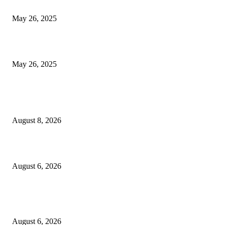
आला, शीर्ष -10 यादी पहा
May 26, 2025
एसीपी ऑफिसचे छप्पर गझियाबादमध्ये कोसळते, दडपशाहीमुळे सब -इंस्पेक्टर मरण पावले
May 26, 2025
POPULAR POSTS
उरुळी कांचनमध्ये मध्यरात्री घरफोडी; सोने-चांदीसह रोकड लंपास!
August 8, 2026
कोंढवा पोलिसांची मोठी कारवाई; गांजा विक्री करणाऱ्या टोळीवर ‘मोक्का’ अंतर्गत गुन्हा द
August 6, 2026
हिंजवडीतील खूनप्रकरणातील आरोपीला उरुळीकांचन पोलिसांनी पुणे–सोलापूर महामार्गावर
नाकाबंदीत पकडले
August 6, 2026