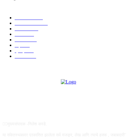
POPULAR CATEGORY
टेक्नॉलॉजी
1357
ताज्या बातम्या
1084
देश-विदेश
977
आरोग्य
943
मनोरंजन
907
शहर
867
क्राईम
151
सामाजिक
70
ABOUT US
✍🏻मुख्यसंपादक -निलेश करडे.
या संकेतस्थळावर प्रकाशित झालेला सर्व मजकूर, लेख आणि त्याचे हक्क , जबाबदारी''