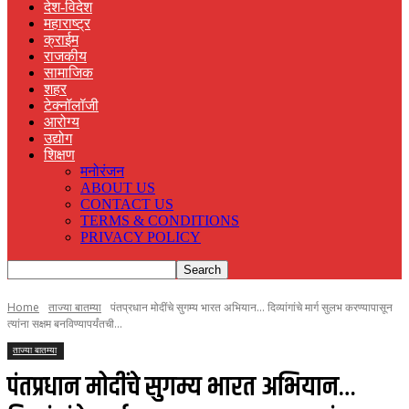
देश-विदेश
महाराष्ट्र
क्राईम
राजकीय
सामाजिक
शहर
टेक्नॉलॉजी
आरोग्य
उद्योग
शिक्षण
मनोरंजन
ABOUT US
CONTACT US
TERMS & CONDITIONS
PRIVACY POLICY
Home
ताज्या बातम्या
पंतप्रधान मोदींचे सुगम्य भारत अभियान... दिव्यांगांचे मार्ग सुलभ करण्यापासून
त्यांना सक्षम बनविण्यापर्यंतची...
ताज्या बातम्या
पंतप्रधान मोदींचे सुगम्य भारत अभियान…