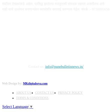
संबंधित लेखकांकडे आहेत. प्रसिद्ध झालेल्या मजकुराशी संपादक सहमत असतीलच असे
नाही याचे उल्लंघन करणाऱ्यांवर कायदेशीर कारवाई करण्यात येईल. संपर्क :- 9730095656
FOLLOW US
Contact us:
info@punebulletinnews.in/
Web Design by:
MKdigitalseva.com
ABOUT US
CONTACT US
PRIVACY POLICY
TERMS & CONDITIONS
Select Language
▼