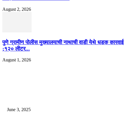
August 2, 2026
पुणे ग्रामीण पोलीस मुख्यालयाची नाथाची वाडी येथे धडक कारवाई
;१२० लीटर...
August 1, 2026
EDITOR PICKS
खान सर चे घर एक विलासी ‘पॅलेस’ आहे, लोक पाहण्यास स्तब्ध झाले
June 3, 2025
भारत लवकरच जगातील तिसर्‍या क्रमांकाची अर्थव्यवस्था होईल? आयएमएफ अहवाल उघ