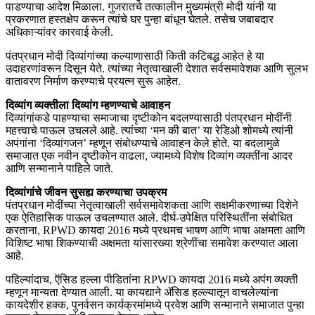
पाडण्याचा आदेश मिळाला. गुजरातचे तत्कालीन मुख्यमंत्री मोदी यांनी या
प्रकरणात हस्तक्षेप करून त्यांचे घर पुन्हा बांधून घेतले. तसेच जबाबदार
अधिकाऱ्यांवर कारवाई केली.
पंतप्रधान मोदी दिव्यांगांच्या कल्याणासाठी किती कटिबद्ध आहेत हे या
उदाहरणांवरून दिसून येते. त्यांच्या नेतृत्वाखाली देशात सर्वसमावेशक आणि सुलभ
वातावरण निर्माण करण्याचे प्रयत्न सुरू आहेत.
दिव्यांग व्यक्तीला दिव्यांग म्हणण्याचे आवाहन
दिव्यांगांकडे पाहण्याचा समाजाचा दृष्टीकोन बदलण्यासाठी पंतप्रधान मोदींनी
महत्त्वाचे पाऊल उचलले आहे. त्यांच्या ‘मन की बात’ या रेडिओ शोमध्ये त्यांनी
अपंगांना ‘दिव्यांगजन’ म्हणून संबोधण्याचे आवाहन केले होते. या बदलामुळे
समाजात एक नवीन दृष्टीकोन वाढला, ज्यामध्ये विशेष दिव्यांग व्यक्तींना आदर
आणि सन्मानाने पाहिले जाते.
दिव्यांगांचे जीवन सुसह्य करण्याचा उपक्रम
पंतप्रधान मोदींच्या नेतृत्वाखाली सर्वसमावेशकता आणि सक्षमीकरणाच्या दिशेने
एक ऐतिहासिक पाऊल उचलण्यात आले. दीर्घ-उपेक्षित परिस्थितींना संबोधित
करताना, RPWD कायदा 2016 मध्ये प्रथमच भाषण आणि भाषा अक्षमता आणि
विशिष्ट भाषा शिकण्याची अक्षमता यांसारख्या श्रेणींचा समावेश करण्यात आला
आहे.
पहिल्यांदाच, ऍसिड हल्ला पीडितांना RPWD कायदा 2016 मध्ये अपंग व्यक्ती
म्हणून मान्यता देण्यात आली. या कायद्याने ॲसिड हल्ल्यातून वाचलेल्यांना
कायदेशीर हक्क, पुनर्वसन कार्यक्रमांमध्ये प्रवेश आणि सन्मानाने समाजात पुन्हा