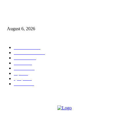
उरुळी कांचन पोलीस स्टेशन हद्दीत एटीएसची धडक कारवाई; भाडेकरूंची माहिती पोलिसांन
दिल्याप्रकरणी दोन घरमालकांवर गुन्हे!
August 6, 2026
POPULAR CATEGORY
टेक्नॉलॉजी
1357
ताज्या बातम्या
1084
देश-विदेश
977
आरोग्य
943
मनोरंजन
907
शहर
867
क्राईम
150
सामाजिक
70