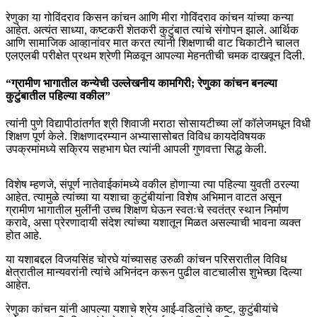
रेणुका या गोविंदराव किसन कांचन आणि मीरा गोविंदराव कांचन यांच्या कन्या
आहेत. अत्यंत साध्या, कष्टकरी शेतकरी कुटुंबात त्यांचे संगोपन झाले. आर्थिक
आणि सामाजिक आव्हानांवर मात करत त्यांनी शिक्षणाची वाट चिकाटीने चालत
एलएलबी परीक्षेत प्रथम श्रेणी मिळवून आपल्या मेहनतीची चमक दाखवून दिली.
“ग्रामीण भागातील कन्येची उल्लेखनीय कामगिरी; रेणुका कांचन बनल्या
कुटुंबातील पहिल्या वकील”
त्यांनी पुणे विद्यापीठांतर्गत श्री शिवाजी मराठा सोसायटीच्या लॉ कॉलेजमधून विधी
शिक्षण पूर्ण केले. शिक्षणादरम्यान अभ्यासासोबत विविध कायदेविषयक
उपक्रमांमध्ये सक्रिय सहभाग घेत त्यांनी आपली गुणवत्ता सिद्ध केली.
विशेष म्हणजे, संपूर्ण नातेवाईकांमध्ये वकील होणाऱ्या त्या पहिल्या युवती ठरल्या
आहेत. त्यामुळे त्यांच्या या यशाचा कुटुंबीयांना विशेष अभिमान वाटत असून
ग्रामीण भागातील मुलींनी उच्च शिक्षण घेऊन स्वतःचे स्वतंत्र स्थान निर्माण
करावे, असा प्रेरणादायी संदेश त्यांच्या यशातून मिळत असल्याची भावना व्यक्त
होत आहे.
या यशाबद्दल विजयसिंह चोरघे यांच्यासह उरुळी कांचन परिसरातील विविध
क्षेत्रातील मान्यवरांनी त्यांचे अभिनंदन करून पुढील वाटचालीस शुभेच्छा दिल्या
आहेत.
रेणुका कांचन यांनी आपल्या यशाचे श्रेय आई-वडिलांचे कष्ट, कुटुंबीयांचे