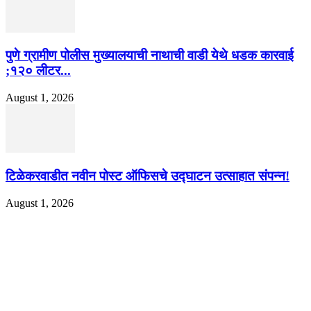
पुणे ग्रामीण पोलीस मुख्यालयाची नाथाची वाडी येथे धडक कारवाई
;१२० लीटर...
August 1, 2026
टिळेकरवाडीत नवीन पोस्ट ऑफिसचे उद्घाटन उत्साहात संपन्न!
August 1, 2026
EDITOR PICKS
खान सर चे घर एक विलासी ‘पॅलेस’ आहे, लोक पाहण्यास स्तब्ध झाले