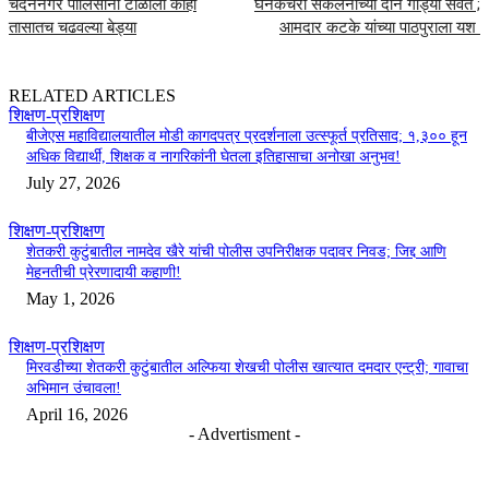
चंदननगर पोलिसांनी टोळीला काही
घनकचरा संकलनाच्या दोन गाड्या सेवेत ;
तासातच चढवल्या बेड्या
आमदार कटके यांच्या पाठपुराला यश
RELATED ARTICLES
शिक्षण-प्रशिक्षण
बीजेएस महाविद्यालयातील मोडी कागदपत्र प्रदर्शनाला उत्स्फूर्त प्रतिसाद; १,३०० हून
अधिक विद्यार्थी, शिक्षक व नागरिकांनी घेतला इतिहासाचा अनोखा अनुभव!
July 27, 2026
शिक्षण-प्रशिक्षण
शेतकरी कुटुंबातील नामदेव खैरे यांची पोलीस उपनिरीक्षक पदावर निवड; जिद्द आणि
मेहनतीची प्रेरणादायी कहाणी!
May 1, 2026
शिक्षण-प्रशिक्षण
मिरवडीच्या शेतकरी कुटुंबातील अल्फिया शेखची पोलीस खात्यात दमदार एन्ट्री; गावाचा
अभिमान उंचावला!
April 16, 2026
- Advertisment -