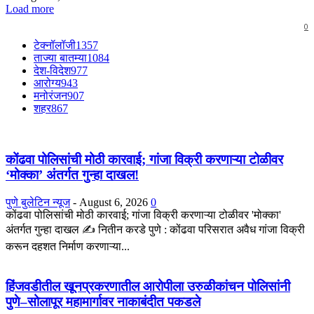
Load more
0
टेक्नॉलॉजी
1357
ताज्या बातम्या
1084
देश-विदेश
977
आरोग्य
943
मनोरंजन
907
शहर
867
कोंढवा पोलिसांची मोठी कारवाई; गांजा विक्री करणाऱ्या टोळीवर
‘मोक्का’ अंतर्गत गुन्हा दाखल!
पुणे बुलेटिन न्यूज
-
August 6, 2026
0
कोंढवा पोलिसांची मोठी कारवाई; गांजा विक्री करणाऱ्या टोळीवर 'मोक्का'
अंतर्गत गुन्हा दाखल ✍️ नितीन करडे पुणे : कोंढवा परिसरात अवैध गांजा विक्री
करून दहशत निर्माण करणाऱ्या...
हिंजवडीतील खूनप्रकरणातील आरोपीला उरुळीकांचन पोलिसांनी
पुणे–सोलापूर महामार्गावर नाकाबंदीत पकडले