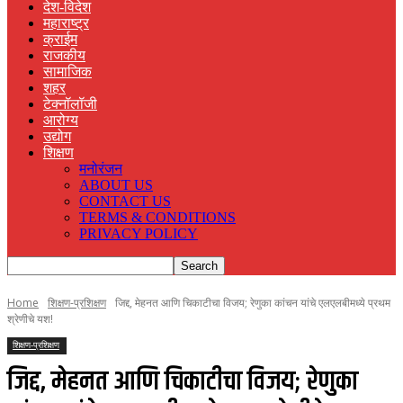
देश-विदेश
महाराष्ट्र
क्राईम
राजकीय
सामाजिक
शहर
टेक्नॉलॉजी
आरोग्य
उद्योग
शिक्षण
मनोरंजन
ABOUT US
CONTACT US
TERMS & CONDITIONS
PRIVACY POLICY
Home
शिक्षण-प्रशिक्षण
जिद्द, मेहनत आणि चिकाटीचा विजय; रेणुका कांचन यांचे एलएलबीमध्ये प्रथम
श्रेणीचे यश!
शिक्षण-प्रशिक्षण
जिद्द, मेहनत आणि चिकाटीचा विजय; रेणुका