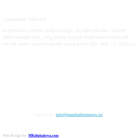
ABOUT US
✍🏻मुख्यसंपादक -निलेश करडे.
या संकेतस्थळावर प्रकाशित झालेला सर्व मजकूर, लेख आणि त्याचे हक्क , जबाबदारी''
संबंधित लेखकांकडे आहेत. प्रसिद्ध झालेल्या मजकुराशी संपादक सहमत असतीलच असे
नाही याचे उल्लंघन करणाऱ्यांवर कायदेशीर कारवाई करण्यात येईल. संपर्क :- 9730095656
FOLLOW US
Contact us:
info@punebulletinnews.in/
Web Design by:
MKdigitalseva.com