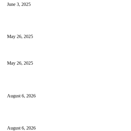
June 3, 2025
भारत लवकरच जगातील तिसर्‍या क्रमांकाची अर्थव्यवस्था होईल? आयएमएफ अहवाल उघ
आला, शीर्ष -10 यादी पहा
May 26, 2025
एसीपी ऑफिसचे छप्पर गझियाबादमध्ये कोसळते, दडपशाहीमुळे सब -इंस्पेक्टर मरण पावले
May 26, 2025
POPULAR POSTS
कोंढवा पोलिसांची मोठी कारवाई; गांजा विक्री करणाऱ्या टोळीवर ‘मोक्का’ अंतर्गत गुन्हा द
August 6, 2026
हिंजवडीतील खूनप्रकरणातील आरोपीला उरुळीकांचन पोलिसांनी पुणे–सोलापूर महामार्गावर
नाकाबंदीत पकडले
August 6, 2026