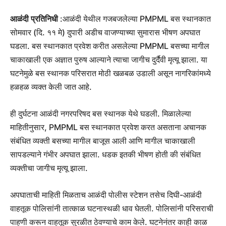
आळंदी प्रतिनिधी
:आळंदी येथील गजबजलेल्या PMPML बस स्थानकात
सोमवार (दि. ११ मे) दुपारी अडीच वाजण्याच्या सुमारास भीषण अपघात
घडला. बस स्थानकात प्रवेश करीत असलेल्या PMPML बसच्या मागील
चाकाखाली एक अज्ञात पुरुष आल्याने त्याचा जागीच दुर्दैवी मृत्यू झाला. या
घटनेमुळे बस स्थानक परिसरात मोठी खळबळ उडाली असून नागरिकांमध्ये
हळहळ व्यक्त केली जात आहे.
ही दुर्घटना आळंदी नगरपरिषद बस स्थानक येथे घडली. मिळालेल्या
माहितीनुसार, PMPML बस स्थानकात प्रवेश करत असताना अचानक
संबंधित व्यक्ती बसच्या मागील बाजूस आली आणि मागील चाकाखाली
सापडल्याने गंभीर अपघात झाला. धडक इतकी भीषण होती की संबंधित
व्यक्तीचा जागीच मृत्यू झाला.
अपघाताची माहिती मिळताच आळंदी पोलीस स्टेशन तसेच दिघी-आळंदी
वाहतूक पोलिसांनी तात्काळ घटनास्थळी धाव घेतली. पोलिसांनी परिसराची
पाहणी करून वाहतूक सुरळीत ठेवण्याचे काम केले. घटनेनंतर काही काळ