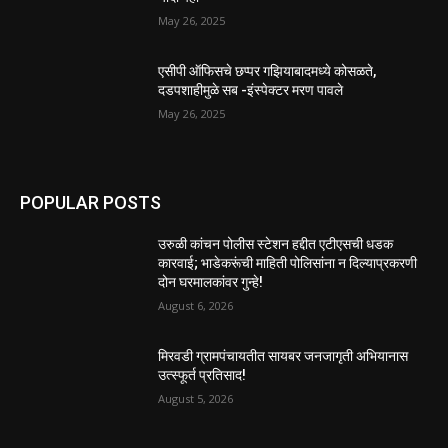
May 26, 2025
एसीपी ऑफिसचे छप्पर गझियाबादमध्ये कोसळते,
दडपशाहीमुळे सब -इंस्पेक्टर मरण पावले
May 26, 2025
POPULAR POSTS
उरुळी कांचन पोलीस स्टेशन हद्दीत एटीएसची धडक
कारवाई; भाडेकरूंची माहिती पोलिसांना न दिल्याप्रकरणी
दोन घरमालकांवर गुन्हे!
August 6, 2026
मिरवडी ग्रामपंचायतीत सायबर जनजागृती अभियानास
उत्स्फूर्त प्रतिसाद!
August 5, 2026