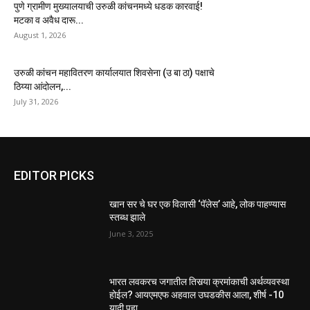
पुणे ग्रामीण मुख्यालयाची उरुळी कांचनमध्ये धडक कारवाई!
मटका व अवैध दारू...
August 1, 2026
उरुळी कांचन महावितरण कार्यालयात शिवसेना (उ बा ठा) पक्षाचे
ठिय्या आंदोलन,...
July 31, 2026
EDITOR PICKS
खान सर चे घर एक विलासी ‘पॅलेस’ आहे, लोक पाहण्यास
स्तब्ध झाले
June 3, 2025
भारत लवकरच जगातील तिसर्‍या क्रमांकाची अर्थव्यवस्था
होईल? आयएमएफ अहवाल उघडकीस आला, शीर्ष -10
यादी पहा