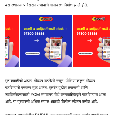
बस स्थानक परिसरात तणावाचे वातावरण निर्माण झाले होते.
मृत व्यक्तीची अद्याप ओळख पटलेली नसून, पोलिसांकडून ओळख
पटविण्याचे प्रयत्न सुरू आहेत. मृतदेह पुढील तपासणी आणि
शवविच्छेदनासाठी YCM रुग्णालय येथे रुग्णवाहिकेद्वारे पाठविण्यात आला
आहे. या प्रकरणी अधिक तपास आळंदी पोलीस स्टेशन करीत आहे.
दरम्यान, आळंदीतील PMPML बस स्थानकाची जागा अत्यंत अपुरी असून