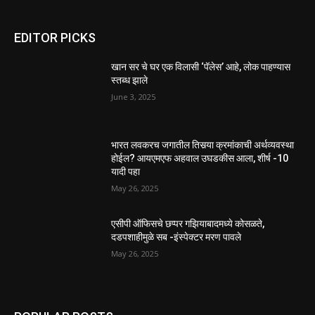
EDITOR PICKS
खान सर चे घर एक विलासी ‘पॅलेस’ आहे, लोक पाहण्यास
स्तब्ध झाले
June 3, 2025
भारत लवकरच जगातील तिसर्‍या क्रमांकाची अर्थव्यवस्था
होईल? आयएमएफ अहवाल उघडकीस आला, शीर्ष -10
यादी पहा
May 26, 2025
एसीपी ऑफिसचे छप्पर गझियाबादमध्ये कोसळते,
दडपशाहीमुळे सब -इंस्पेक्टर मरण पावले
May 26, 2025