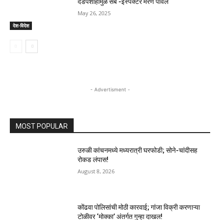
दडपशाहीमुळे सब -इंस्पेक्टर मरण पावले
May 26, 2025
देश-विदेश
- Advertisment -
MOST POPULAR
उरुळी कांचनमध्ये मध्यरात्री घरफोडी; सोने-चांदीसह
रोकड लंपास!
August 8, 2026
कोंढवा पोलिसांची मोठी कारवाई; गांजा विक्री करणाऱ्या
टोळीवर ‘मोक्का’ अंतर्गत गुन्हा दाखल!