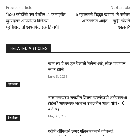
Previous article
Next article
“520 कोटींची पर्स देखील…”: जसप्रीत
5 प्रकारचे पिझ्झा खाणारे जे सर्वत्र
बुमराहवर आयपीएल विजेत्या
अस्तित्वात आहेत – तुम्ही कोणते
प्रशिक्षकाची आश्चर्यकारक टिप्पणी
आहात?
RELATED ARTICLES
खान सर चे घर एक विलासी ‘पॅलेस’ आहे, लोक पाहण्यास
स्तब्ध झाले
June 3, 2025
देश-विदेश
भारत लवकरच जगातील तिसर्‍या क्रमांकाची अर्थव्यवस्था
होईल? आयएमएफ अहवाल उघडकीस आला, शीर्ष -10
यादी पहा
May 26, 2025
देश-विदेश
एसीपी ऑफिसचे छप्पर गझियाबादमध्ये कोसळते,