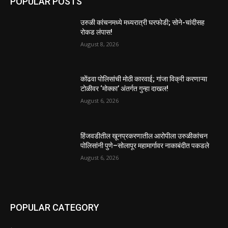
POPULAR POSTS
उरुळी कांचनमध्ये मध्यरात्री घरफोडी; सोने-चांदीसह
रोकड लंपास!
August 8, 2026
कोंढवा पोलिसांची मोठी कारवाई; गांजा विक्री करणाऱ्या
टोळीवर ‘मोक्का’ अंतर्गत गुन्हा दाखल!
August 6, 2026
हिंजवडीतील खूनप्रकरणातील आरोपीला उरुळीकांचन
पोलिसांनी पुणे–सोलापूर महामार्गावर नाकाबंदीत पकडले
August 6, 2026
POPULAR CATEGORY