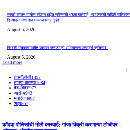
उरुळी कांचन पोलीस स्टेशन हद्दीत एटीएसची धडक कारवाई; भाडेकरूंची माहिती पोलिसांन
दिल्याप्रकरणी दोन घरमालकांवर गुन्हे!
August 6, 2026
मिरवडी ग्रामपंचायतीत सायबर जनजागृती अभियानास उत्स्फूर्त प्रतिसाद!
August 5, 2026
Load more
0
टेक्नॉलॉजी
1357
ताज्या बातम्या
1084
देश-विदेश
977
आरोग्य
943
मनोरंजन
907
शहर
867
कोंढवा पोलिसांची मोठी कारवाई; गांजा विक्री करणाऱ्या टोळीवर