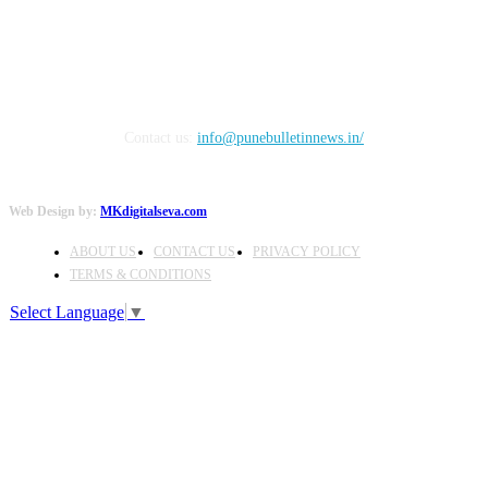
Contact us:
info@punebulletinnews.in/
Web Design by:
MKdigitalseva.com
ABOUT US
CONTACT US
PRIVACY POLICY
TERMS & CONDITIONS
Select Language
▼