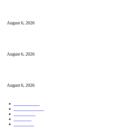
कोंढवा पोलिसांची मोठी कारवाई; गांजा विक्री करणाऱ्या टोळीवर ‘मोक्का’ अंतर्गत गुन्हा द
August 6, 2026
हिंजवडीतील खूनप्रकरणातील आरोपीला उरुळीकांचन पोलिसांनी पुणे–सोलापूर महामार्गावर
नाकाबंदीत पकडले
August 6, 2026
उरुळी कांचन पोलीस स्टेशन हद्दीत एटीएसची धडक कारवाई; भाडेकरूंची माहिती पोलिसांन
दिल्याप्रकरणी दोन घरमालकांवर गुन्हे!
August 6, 2026
POPULAR CATEGORY
टेक्नॉलॉजी
1357
ताज्या बातम्या
1084
देश-विदेश
977
आरोग्य
943
मनोरंजन
907