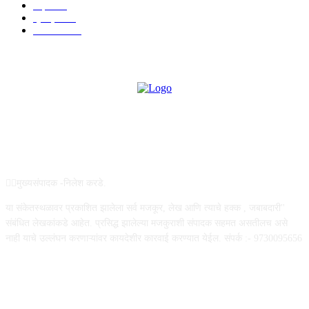
शहर
867
क्राईम
150
सामाजिक
70
ABOUT US
✍🏻मुख्यसंपादक -निलेश करडे.
या संकेतस्थळावर प्रकाशित झालेला सर्व मजकूर, लेख आणि त्याचे हक्क , जबाबदारी''
संबंधित लेखकांकडे आहेत. प्रसिद्ध झालेल्या मजकुराशी संपादक सहमत असतीलच असे
नाही याचे उल्लंघन करणाऱ्यांवर कायदेशीर कारवाई करण्यात येईल. संपर्क :- 9730095656
FOLLOW US