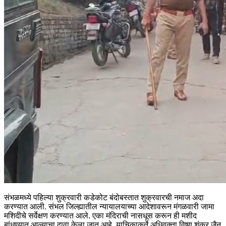
संभळमध्ये पहिल्या शुक्रवारी कडेकोट बंदोबस्तात शुक्रवारची नमाज अदा
करण्यात आली. संभल जिल्ह्यातील न्यायालयाच्या आदेशावरून मंगळवारी जामा
मशिदीचे सर्वेक्षण करण्यात आले. एका मंदिराची नासधूस करून ही मशीद
बांधण्यात आल्याचा दावा केला जात आहे. याचिकाकर्ते अधिवक्ता विष्णू शंकर जैन