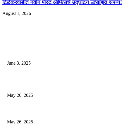
टिळेकरवाडीत नवीन पोस्ट ऑफिसचे उद्घाटन उत्साहात संपन्न!
August 1, 2026
EDITOR PICKS
खान सर चे घर एक विलासी ‘पॅलेस’ आहे, लोक पाहण्यास स्तब्ध झाले
June 3, 2025
भारत लवकरच जगातील तिसर्‍या क्रमांकाची अर्थव्यवस्था होईल? आयएमएफ अहवाल उघ
आला, शीर्ष -10 यादी पहा
May 26, 2025
एसीपी ऑफिसचे छप्पर गझियाबादमध्ये कोसळते, दडपशाहीमुळे सब -इंस्पेक्टर मरण पावले
May 26, 2025
POPULAR POSTS