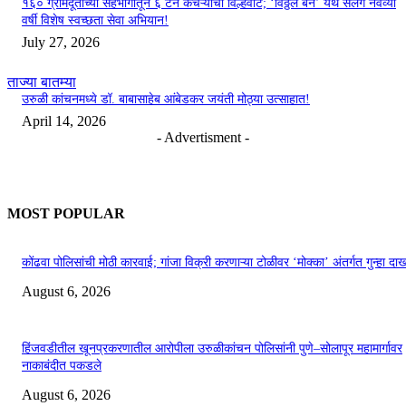
१६० ग्रामदूतांच्या सहभागातून ६ टन कचऱ्याची विल्हेवाट; ‘विठ्ठल बन’ येथे सलग नवव्या
वर्षी विशेष स्वच्छता सेवा अभियान!
July 27, 2026
ताज्या बातम्या
उरुळी कांचनमध्ये डॉ. बाबासाहेब आंबेडकर जयंती मोठ्या उत्साहात!
April 14, 2026
- Advertisment -
MOST POPULAR
कोंढवा पोलिसांची मोठी कारवाई; गांजा विक्री करणाऱ्या टोळीवर ‘मोक्का’ अंतर्गत गुन्हा द
August 6, 2026
हिंजवडीतील खूनप्रकरणातील आरोपीला उरुळीकांचन पोलिसांनी पुणे–सोलापूर महामार्गावर
नाकाबंदीत पकडले
August 6, 2026