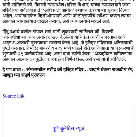
यांनी सांगितले की, दिवाणी न्यायाधीश (वरिष्ठ विभाग) यांच्या न्यायालयाने जामा
मशिदीच्या सर्वेक्षणासाठी ‘अधिवक्ता आयोग’ स्थापन करण्याच्या सूचना दिल्या
आहेत. आयोगामार्फत व्हिडीओग्राफी आणि फोटोग्राफीचे सर्वेक्षण करून त्याचा
अहवाल न्यायालयात दाखल करावा, असे न्यायालयाने म्हटले आहे.
हिंदू पक्षाचे वकील गोपाल शर्मा यांनी शुक्रवारी सांगितले की, दिवाणी
न्यायाधीशांच्या न्यायालयात दाखल केलेल्या याचिकेत त्यांनी बाबरनामा आणि
आईन-ए-अकबरी पुस्तकाचा उल्लेख केला आहे, जे हरिहर मंदिराच्या अस्तित्वाची
पुष्टी करतात. हे मंदिर बाबरने १५२९ मध्ये पाडले होते आणि आता या प्रकरणाची
सुनावणी २९ जानेवारीला आहे, असा दावा त्यांनी केला. ‘ॲडव्होकेट कमिशन’चा
अहवाल आल्यानंतर पुढील कारवाईचा निर्णय घेऊ, असे शर्मा यांनी सांगितले.
हे पण वाचा :- संभलमधील मशीद की हरिहर मंदिर… वादाने घेतला राजकीय रंग,
जाणून घ्या संपूर्ण प्रकरण
Source link
पुणे बुलेटिन न्यूज