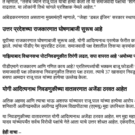
ते म्हणाले, “तसेच ज्याने राजू पाल यांची हत्या केली तो या समाजवादी पक्षाचा 
वाढतात. या लोकांनी तिथे चांगले प्रशिक्षक नेमले आहेत.”
आंबेडकरनगरात असताना मुख्यमंत्री म्हणाले, “जेव्हा ‘डबल इंजिन’ सरकार स्थापन झ
उत्तर प्रदेशच्या राजकारणात घोषणाबाजी सुरूच आहे
यूपीच्या राजकारणात घोषणाबाजी सुरूच आहे. योगी आदित्यनाथ प्रत्येक फेरीत 
झाले. त्यांचा पीडीए गेम सुपरहिट ठरला. समाजवादी पक्ष देशातील तिसऱ्या क्रमांक
गाझियाबाद विधानसभा पोटनिवडणुकीत तिरंगी लढत, सपा वापरत आहे ‘अयोध्या फॉर
पीडीएमागे राजकारण आणि गणित काय आहे? प्रतिस्पर्ध्याची भक्कम बाजू फोडली 
समाजवादी पक्ष लोकसभा निवडणुकीत तिसरा पक्ष ठरला. त्याचे 37 खासदार निवडून
बसपा आमदार राजू पाल यांच्या हत्येचा उल्लेख केला.
योगी आदित्यनाथ निवडणुकीच्या वातावरणात अजेंडा ठरवत आहेत
अतिक अहमद आणि त्याचा भाऊ अशरफ यांच्यावर राजू पाल यांच्या हत्येचा आरोप आ
शनिवारी अलीगढमधील अलीगढ मुस्लिम विद्यापीठाचा (एएमयू) मुद्दा उपस्थित केला. अ
या निवडणुकीच्या वातावरणात योगी आदित्यनाथ अजेंडा ठरवत आहेत. मग मुद्दा महाराष्ट्
यादव यांच्यापर्यंत सर्वच विरोधी पक्षांचे नेते आता याचे उत्तर शोधत आहेत. एकंदर
हेही वाचा –