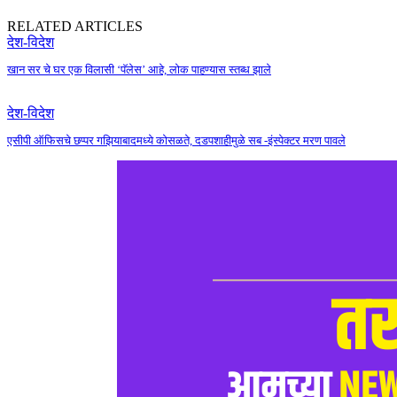
RELATED ARTICLES
देश-विदेश
खान सर चे घर एक विलासी ‘पॅलेस’ आहे, लोक पाहण्यास स्तब्ध झाले
देश-विदेश
एसीपी ऑफिसचे छप्पर गझियाबादमध्ये कोसळते, दडपशाहीमुळे सब -इंस्पेक्टर मरण पावले