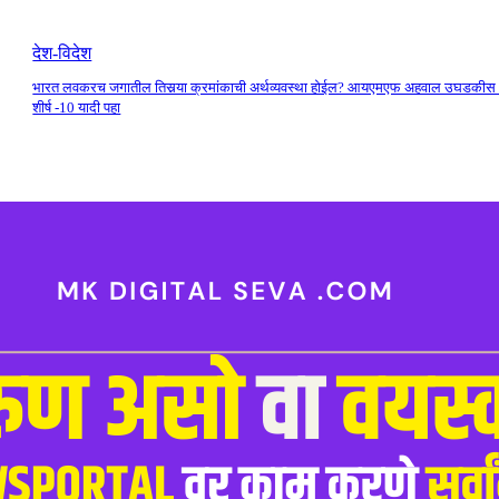
देश-विदेश
भारत लवकरच जगातील तिसर्‍या क्रमांकाची अर्थव्यवस्था होईल? आयएमएफ अहवाल उघडकीस
शीर्ष -10 यादी पहा