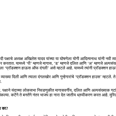
्षाचे अध्यक्ष अखिलेश यादव यांच्या या घोषणेला योगी आदित्यनाथ यांनी नवी व्याख्य
करतात. यामध्ये ‘पी’ म्हणजे मागास, ‘ड’ म्हणजे दलित आणि ‘अ’ म्हणजे अल्पसंख्
ा ‘प्रॉडक्शन हाऊस ऑफ दंगली’ असे म्हटले आहे. यामध्ये त्यांनी प्रॉडक्शन हाऊस
 व्याख्या दिली आणि त्याला दंगलखोर आणि गुन्हेगारांचे ‘प्रॉडक्शन हाउस’ म्हटले. ते
.
 पक्षाने यंदाच्या लोकसभा निवडणुकीत मागासवर्गीय, दलित आणि अल्पसंख्याक गटां
कल्या. कटेंगे ते बनतेंगे नंतर भाजप हा नारा देत जातीय ध्रुवीकरण करत आहे. म
ेल का?