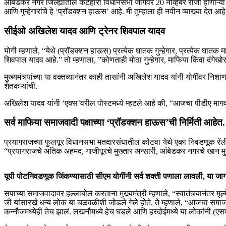
आंबेडकर नगर जिल्ह्यातील कटहारी विधानसभा जागेवर 20 नोव्हेंबर रोजी होणाऱ्य
आणि गुन्हेगारांचे हे ‘प्रॉडक्शन हाऊस’ आहे. मी तुम्हाला ही नवीन व्याख्या देत आहे
सीईओ अखिलेश यादव आणि ट्रेनर शिवपाल यादव
योगी म्हणाले, “येथे (प्रॉडक्शन हाऊस) प्रत्येक घातक गुन्हेगार, प्रत्येक घातक म
शिवपाल यादव आहे.” तो म्हणाला, ”कोणताही मोठा गुन्हेगार, माफिया किंवा दंगेख
मुख्यमंत्र्यांच्या या वक्तव्यानंतर काही तासांनी अखिलेश यादव यांनी योगींवर 
शेतकऱ्यांची.
अखिलेश यादव यांनी ‘एक्स’वरील पोस्टमध्ये म्हटले आहे की, “आजचा पीडीए मा
सर्व माफिया समाजवादी पक्षाच्या ‘प्रॉडक्शन हाऊस’ची निर्मिती आहेत.
प्रयागराजच्या फुलपूर विधानसभा मतदारसंघातील कोटवा येथे एका निवडणूक रॅलीत य
“प्रयागराजचे अतिक अहमद, गाजीपूरचे मुख्तार अन्सारी, आंबेडकर नगरचे खान मुबार
यूपी पोटनिवडणूक जिंकण्यासाठी सीएम योगींनी सर्व शक्ती पणाला लावली, या जा
सपाच्या समाजवादावर हल्लाबोल करताना मुख्यमंत्री म्हणाले, “स्वातंत्र्यानंतर 
जी यांसारखे धन्य लोक या चळवळीशी जोडले गेले होते. ते म्हणाले, “आजचा समाजवा
कन्नौजमध्येही तेच झालं. लखनौमध्ये हेच घडले आणि हरदोईमध्ये या लोकांनी (एसप