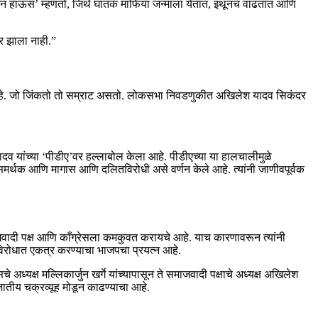
्रॉडक्शन हाऊस’ म्हणतो, जिथे घातक माफिया जन्माला येतात, इथूनच वाढतात आणि
ीर झाला नाही.”
्य आहे. जो जिंकतो तो सम्राट असतो. लोकसभा निवडणुकीत अखिलेश यादव सिकंदर
 यांच्या ‘पीडीए’वर हल्लाबोल केला आहे. पीडीएच्या या हालचालीमुळे
समर्थक आणि मागास आणि दलितविरोधी असे वर्णन केले आहे. त्यांनी जाणीवपूर्वक
जवादी पक्ष आणि काँग्रेसला कमकुवत करायचे आहे. याच कारणावरून त्यांनी
ा विरोधात एकत्र करण्याचा भाजपचा प्रयत्न आहे.
 अध्यक्ष मल्लिकार्जुन खर्गे यांच्यापासून ते समाजवादी पक्षाचे अध्यक्ष अखिलेश
ा जातीय चक्रव्यूह मोडून काढण्याचा आहे.