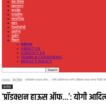
देश-विदेश
महाराष्ट्र
क्राईम
राजकीय
सामाजिक
शहर
टेक्नॉलॉजी
आरोग्य
उद्योग
शिक्षण
मनोरंजन
ABOUT US
CONTACT US
TERMS & CONDITIONS
PRIVACY POLICY
Home
देश-विदेश
'प्रॉडक्शन हाऊस ऑफ...': योगी आदित्यनाथ यांनी अखिलेश यादव यांच्या पीडीए घोष
देश-विदेश
‘प्रॉडक्शन हाऊस ऑफ…’: योगी आदित्य