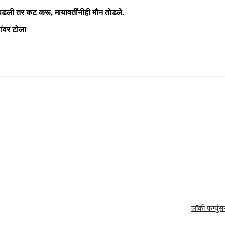
पडली तर कट करू, मायावतींनीही मौन तोडले.
ांवर टोला
लॉकी फर्ग्य