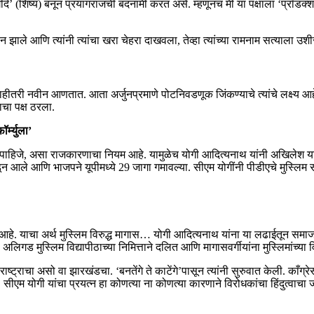
‘शागीर्द’ (शिष्य) बनून प्रयागराजची बदनामी करत असे. म्हणूनच मी या पक्षाला ‘प
ाले आणि त्यांनी त्यांचा खरा चेहरा दाखवला, तेव्हा त्यांच्या रामनाम सत्याला उश
काहीतरी नवीन आणतात. आता अर्जुनप्रमाणे पोटनिवडणूक जिंकण्याचे त्यांचे लक्ष
ाचा पक्ष ठरला.
्म्युला’
पाहिजे, असा राजकारणाचा नियम आहे. यामुळेच योगी आदित्यनाथ यांनी अखिलेश यादव
 आले आणि भाजपने यूपीमध्ये 29 जागा गमावल्या. सीएम योगींनी पीडीएचे मुस्लिम 
हे. याचा अर्थ मुस्लिम विरुद्ध मागास… योगी आदित्यनाथ यांना या लढाईतून समा
लिगड मुस्लिम विद्यापीठाच्या निमित्ताने दलित आणि मागासवर्गीयांना मुस्लिमांच्य
राचा असो वा झारखंडचा. ‘बनतेंगे ते काटेंगे’पासून त्यांनी सुरुवात केली. काँग्रेसचे
ीत, सीएम योगी यांचा प्रयत्न हा कोणत्या ना कोणत्या कारणाने विरोधकांचा हिंदुत्वाच