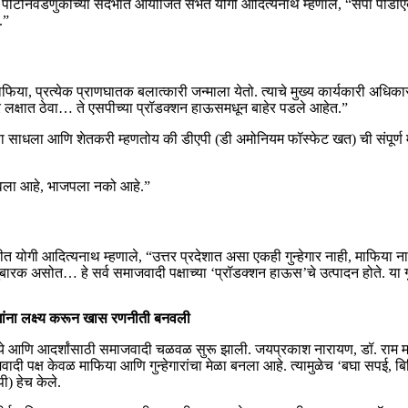
ा पोटनिवडणुकीच्या संदर्भात आयोजित सभेत योगी आदित्यनाथ म्हणाले, “सपा पीडीएबद
.”
ाफिया, प्रत्येक प्राणघातक बलात्कारी जन्माला येतो. त्याचे मुख्य कार्यकारी अधिका
ोर लक्षात ठेवा… ते एसपीच्या प्रॉडक्शन हाऊसमधून बाहेर पडले आहेत.”
निशाणा साधला आणि शेतकरी म्हणतोय की डीएपी (डी अमोनियम फॉस्फेट खत) ची संपूर्ण 
गवला आहे, भाजपला नको आहे.”
ोगी आदित्यनाथ म्हणाले, “उत्तर प्रदेशात असा एकही गुन्हेगार नाही, माफिया नाह
क असोत… हे सर्व समाजवादी पक्षाच्या ‘प्रॉडक्शन हाऊस’चे उत्पादन होते. या गुन्ह
गांना लक्ष्य करून खास रणनीती बनवली
मूल्ये आणि आदर्शांसाठी समाजवादी चळवळ सुरू झाली. जयप्रकाश नारायण, डॉ. राम मनो
दी पक्ष केवळ माफिया आणि गुन्हेगारांचा मेळा बनला आहे. त्यामुळेच ‘बघा सपई, बि
ी) हेच केले.