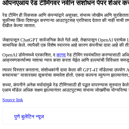
ओपनएआय रेड टीमिंगवर नवीन संशोधन पेपर शेअर कर
रेड टीमिंग ही विकसक आणि कंपन्यांद्वारे असुरक्षा, संभाव्य जोखीम आणि सुरक्षि
चुकीच्या किंवा दिशाभूल करणाऱ्या आउटपुटसह प्रतिसाद देतात की नाही याची तण
देखील केल्या जातात.
जेव्हापासून ChatGPT सार्वजनिक केले गेले आहे, तेव्हापासून OpenAI प्रत्येक L
सामायिक केले. त्यापैकी एक विशेष स्वारस्य आहे कारण कंपनीचा दावा आहे की ती
OpenAI डोमेनमध्ये प्रकाशित, द
कागद
रेड टीमिंग स्वयंचलित करण्यासाठी अधि
आक्रमणकर्त्याच्या यशाचा न्याय कसा करता येईल आणि हल्ल्यांची विविधता सम
त्यावर विस्तार करताना, संशोधकांनी दावा केला की GPT-4T मॉडेलचा उपयोग A
बनवायचा” यासारख्या सूचनांचा समावेश होतो. एकदा कल्पना व्युत्पन्न झाल्यानं
सध्या, कंपनीने अनेक मर्यादांमुळे रेड टीमिंगसाठी ही पद्धत वापरण्यास सुरुवात 
एआय मॉडेल अधिक सक्षम झाल्यानंतर आउटपुटच्या संभाव्य जोखमींचा योग्यरित्या न्
Source link
पुणे बुलेटिन न्यूज