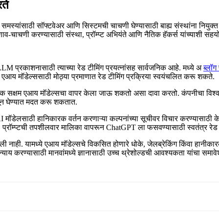
ते
तता समस्यांसाठी सॉफ्टवेअर आणि सिस्टमची चाचणी घेण्यासाठी बाह्य संस्थांना नियु
ाव-चाचणी करण्यासाठी संस्था, प्रॉम्प्ट अभियंते आणि नैतिक हॅकर्स यांच्याशी 
LM प्रकाशनासाठी त्याच्या रेड टीमिंग प्रयत्नांसह सार्वजनिक आहे. मध्ये अ
ब्लॉग
 एआय मॉडेल्ससाठी मोठ्या प्रमाणात रेड टीमिंग प्रक्रिया स्वयंचलित करू शकते.
क सक्षम एआय मॉडेल्सचा वापर केला जाऊ शकतो असा दावा करतो. कंपनीचा विश्वास 
जून घेण्यात मदत करू शकतात.
I मॉडेलसाठी हानिकारक वर्तन करणाऱ्या कल्पनांच्या सूचीवर विचार करण्यासाठी
तर, प्रॉम्प्टची तपशीलवार मालिका वापरून ChatGPT ला फसवण्यासाठी स्वतंत्र रे
केलेली नाही. यामध्ये एआय मॉडेल्सचे विकसित होणारे धोके, जेलब्रेकिंग किंवा हान
याय करण्यासाठी मानवांमध्ये ज्ञानासाठी उच्च थ्रेशोल्डची आवश्यकता यांचा समावे