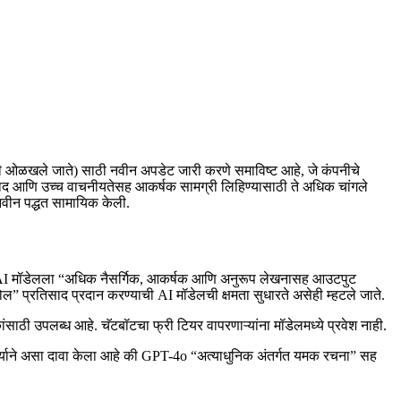
हणूनही ओळखले जाते) साठी नवीन अपडेट जारी करणे समाविष्ट आहे, जे कंपनीचे
ाद आणि उच्च वाचनीयतेसह आकर्षक सामग्री लिहिण्यासाठी ते अधिक चांगले
 नवीन पद्धत सामायिक केली.
ेट AI मॉडेलला “अधिक नैसर्गिक, आकर्षक आणि अनुरूप लेखनासह आउटपुट
ल” प्रतिसाद प्रदान करण्याची AI मॉडेलची क्षमता सुधारते असेही म्हटले जाते.
साठी उपलब्ध आहे. चॅटबॉटचा फ्री टियर वापरणाऱ्यांना मॉडेलमध्ये प्रवेश नाही.
त्याने असा दावा केला आहे की GPT-4o “अत्याधुनिक अंतर्गत यमक रचना” सह