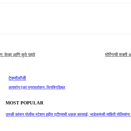
ण: केव्हा आणि कुठे पहावे
मोरिंगाची शक्ती 
टेक्नॉलॉजी
आयफोन एअर पुनरावलोकन: थिनक्रिडिबल
MOST POPULAR
उरुळी कांचन पोलीस स्टेशन हद्दीत एटीएसची धडक कारवाई; भाडेकरूंची माहिती पोलिसांना न