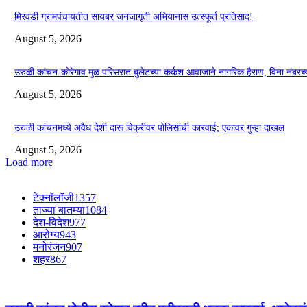
मिरवडी ग्रामपंचायतीत सायबर जनजागृती अभियानास उत्स्फूर्त प्रतिसाद!
August 5, 2026
उरुळी कांचन-कोरेगाव मुळ परिसरात बुलेटच्या कर्कश आवाजाने नागरिक हैराण; विना नंबरच
August 5, 2026
उरुळी कांचनमध्ये अवैध देशी दारू विक्रीवर पोलिसांची कारवाई; एकावर गुन्हा दाखल
August 5, 2026
Load more
टेक्नॉलॉजी
1357
ताज्या बातम्या
1084
देश-विदेश
977
आरोग्य
943
मनोरंजन
907
शहर
867