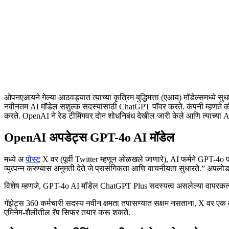
ओपनएआयने गेल्या आठवड्यात त्याच्या कृत्रिम बुद्धिमत्ता (एआय) मॉडेल्समध्ये स
नवीनतम AI मॉडेल सशुल्क सदस्यांसाठी ChatGPT पॉवर करते. कंपनी म्हणते की
करते. OpenAI ने रेड टीमिंगवर दोन शोधनिबंध देखील जारी केले आणि त्याच्या AI 
OpenAI अपडेट्स GPT-4o AI मॉडेल
मध्ये अ
पोस्ट
X वर (पूर्वी Twitter म्हणून ओळखले जाणारे), AI फर्मने GPT-
व्युत्पन्न करण्यास अनुमती देते जे प्रासंगिकता आणि वाचनीयता सुधारते.” अपल
विशेष म्हणजे, GPT-4o AI मॉडेल ChatGPT Plus सदस्यत्व असलेल्या वापरकर्त्यां
गॅझेट्स 360 कर्मचारी सदस्य नवीन क्षमता तपासण्यात सक्षम नसताना, X वर एक 
एमिनेम-शैलीतील रॅप सिफर तयार करू शकते.