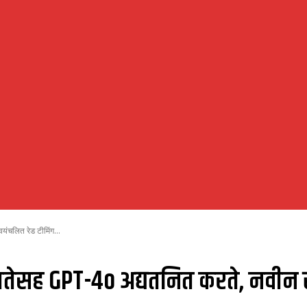
ंचलित रेड टीमिंग...
मतेसह GPT-4o अद्यतनित करते, नवीन स्