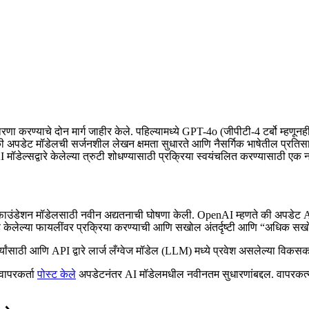
ुधारणा करण्याचे दोन मार्ग जाहीर केले. पहिल्यामध्ये GPT-4o (जीपीटी-4 टर्बो म्
 अपडेट मॉडेलची सर्जनशील लेखन क्षमता सुधारते आणि नैसर्गिक भाषेतील प्रतिस
मॉडेल्सद्वारे केलेल्या त्रुटी शोधण्यासाठी प्रक्रिया स्वयंचलित करण्यासाठी एक
4o फाउंडेशन मॉडेलसाठी नवीन अद्यतनाची घोषणा केली. OpenAI म्हणते की अपड
ोड केलेल्या फायलींवर प्रक्रिया करण्याची आणि सखोल अंतर्दृष्टी आणि “अधिक सखो
साठी आणि API द्वारे लार्ज लँग्वेज मॉडेल (LLM) मध्ये प्रवेश असलेल्या विकसकां
वापरकर्ता
पोस्ट केले
अपडेटनंतर AI मॉडेलमधील नवीनतम सुधारणांबद्दल. वापरकर्