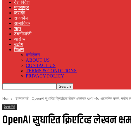
देश-विदेश
महाराष्ट्र
क्राईम
राजकीय
सामाजिक
शहर
टेक्नॉलॉजी
आरोग्य
उद्योग
शिक्षण
मनोरंजन
ABOUT US
CONTACT US
TERMS & CONDITIONS
PRIVACY POLICY
Home
टेक्नॉलॉजी
OpenAI सुधारित क्रिएटिव्ह लेखन क्षमतेसह GPT-4o अद्यतनित करते, नवीन स्वय
टेक्नॉलॉजी
OpenAI सुधारित क्रिएटिव्ह लेखन क्ष