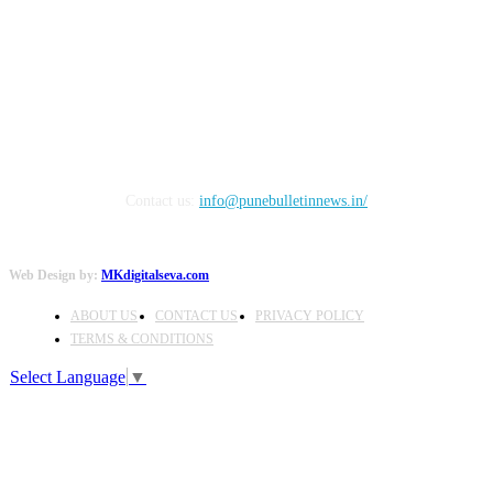
FOLLOW US
Contact us:
info@punebulletinnews.in/
Web Design by:
MKdigitalseva.com
ABOUT US
CONTACT US
PRIVACY POLICY
TERMS & CONDITIONS
Select Language
▼