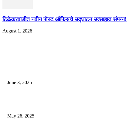
टिळेकरवाडीत नवीन पोस्ट ऑफिसचे उद्घाटन उत्साहात संपन्न!
August 1, 2026
EDITOR PICKS
खान सर चे घर एक विलासी ‘पॅलेस’ आहे, लोक पाहण्यास स्तब्ध झाले
June 3, 2025
भारत लवकरच जगातील तिसर्‍या क्रमांकाची अर्थव्यवस्था होईल? आयएमएफ अहवाल उघ
आला, शीर्ष -10 यादी पहा
May 26, 2025
एसीपी ऑफिसचे छप्पर गझियाबादमध्ये कोसळते, दडपशाहीमुळे सब -इंस्पेक्टर मरण पावले