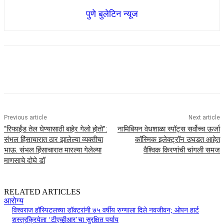
पुणे बुलेटिन न्यूज
Previous article
Next article
“रिफाईंड तेल घेण्यासाठी बाहेर गेलो होतो”:
नामिबियन वेधशाळा स्पॉट्स सर्वोच्च ऊर्जा
संभल हिंसाचारात ठार झालेल्या व्यक्तीचा
कॉस्मिक इलेक्ट्रॉन उघडत आहेत
भाऊ. संभल हिंसाचारात मारल्या गेलेल्या
वैश्विक किरणांची चांगली समज
माणसाचे दोघे डॉ
RELATED ARTICLES
आरोग्य
विश्वराज हॉस्पिटलच्या डॉक्टरांनी ७५ वर्षीय रुग्णाला दिले नवजीवन; ओपन हार्ट
शस्त्रक्रियेला ‘टीएव्हीआर’चा सुरक्षित पर्याय