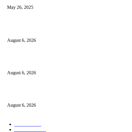
May 26, 2025
POPULAR POSTS
कोंढवा पोलिसांची मोठी कारवाई; गांजा विक्री करणाऱ्या टोळीवर ‘मोक्का’ अंतर्गत गुन्हा द
August 6, 2026
हिंजवडीतील खूनप्रकरणातील आरोपीला उरुळीकांचन पोलिसांनी पुणे–सोलापूर महामार्गावर
नाकाबंदीत पकडले
August 6, 2026
उरुळी कांचन पोलीस स्टेशन हद्दीत एटीएसची धडक कारवाई; भाडेकरूंची माहिती पोलिसांन
दिल्याप्रकरणी दोन घरमालकांवर गुन्हे!
August 6, 2026
POPULAR CATEGORY
टेक्नॉलॉजी
1357
ताज्या बातम्या
1084