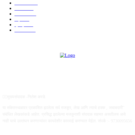
देश-विदेश
977
आरोग्य
943
मनोरंजन
907
शहर
867
क्राईम
150
सामाजिक
70
ABOUT US
✍🏻मुख्यसंपादक -निलेश करडे.
या संकेतस्थळावर प्रकाशित झालेला सर्व मजकूर, लेख आणि त्याचे हक्क , जबाबदारी''
संबंधित लेखकांकडे आहेत. प्रसिद्ध झालेल्या मजकुराशी संपादक सहमत असतीलच असे
नाही याचे उल्लंघन करणाऱ्यांवर कायदेशीर कारवाई करण्यात येईल. संपर्क :- 9730095656