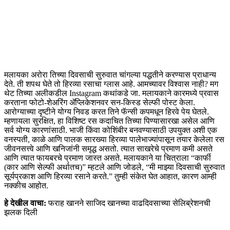
मलायका अरोरा तिच्या दिवसाची सुरुवात चांगल्या पद्धतीने करण्यास प्राधान्य
देते. ती शपथ घेते तो हिरव्या रसाचा ग्लास आहे. आमच्यावर विश्वास नाही? मग
थेट तिच्या अलीकडील Instagram कथांकडे जा. मलायकाने कारमध्ये प्रवास
करताना फोटो-शेअरिंग ॲप्लिकेशनवर सन-किस्ड सेल्फी पोस्ट केला.
आरोग्याच्या दृष्टीने योग्य निवड करत तिने फॅन्सी कपमधून हिरवे पेय घेतले.
म्हणायला सुरक्षित, हा विशिष्ट रस कदाचित तिच्या पिण्यासारखा असेल आणि
सर्व योग्य कारणांसाठी. भाजी किंवा कोशिंबीर बनवण्यासाठी उपयुक्त अशी एक
वनस्पती, काळे आणि पालक सारख्या हिरव्या पालेभाज्यांपासून तयार केलेला रस
जीवनसत्त्वे आणि खनिजांनी समृद्ध असतो. त्यात साखरेचे प्रमाण कमी असते
आणि त्यात फायबरचे प्रमाण जास्त असते. मलायकाने या चित्राला “कार्फी
(कार आणि सेल्फी अर्थातच)” म्हटले आणि जोडले, “मी माझ्या दिवसाची सुरुवात
सूर्यप्रकाश आणि हिरव्या रसाने करते.” तुम्ही संकेत घेत आहात, कारण आम्ही
नक्कीच आहोत.
हे देखील वाचा:
फराह खानने साजिद खानच्या वाढदिवसाच्या सेलिब्रेशनची
झलक दिली