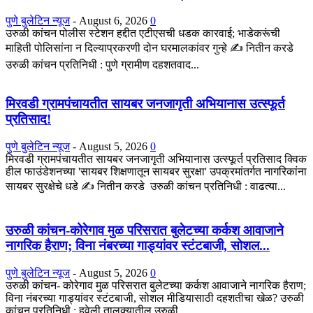
पुणे बुलेटिन न्यूज
-
August 6, 2026
0
उरुळी कांचन पोलीस स्टेशन हद्दीत एटीएसची धडक कारवाई; भाडेकरूंची
माहिती पोलिसांना न दिल्याप्रकरणी दोन घरमालकांवर गुन्हे ✍️ नितीन करडे
उरुळी कांचन प्रतिनिधी : पुणे ग्रामीण दहशतवाद...
मिरवडी ग्रामपंचायतीत सायबर जनजागृती अभियानास उत्स्फूर्त
प्रतिसाद!
पुणे बुलेटिन न्यूज
-
August 5, 2026
0
मिरवडी ग्रामपंचायतीत सायबर जनजागृती अभियानास उत्स्फूर्त प्रतिसाद क्विक
हील फाउंडेशनच्या 'सायबर शिक्षणातून सायबर सुरक्षा' उपक्रमांतर्गत नागरिकांना
सायबर सुरक्षेचे धडे ✍️ नितीन करडे उरुळी कांचन प्रतिनिधी : वाढत्या...
उरुळी कांचन-कोरेगाव मुळ परिसरात बुलेटच्या कर्कश आवाजाने
नागरिक हैराण; विना नंबरच्या गाड्यांवर स्टंटबाजी, सोशल...
पुणे बुलेटिन न्यूज
-
August 5, 2026
0
उरुळी कांचन- कोरेगाव मुळ परिसरात बुलेटच्या कर्कश आवाजाने नागरिक हैराण;
विना नंबरच्या गाड्यांवर स्टंटबाजी, सोशल मीडियासाठी दहशतीचा खेळ? उरुळी
कांचन प्रतिनिधी : हवेली तालुक्यातील उरुळी...