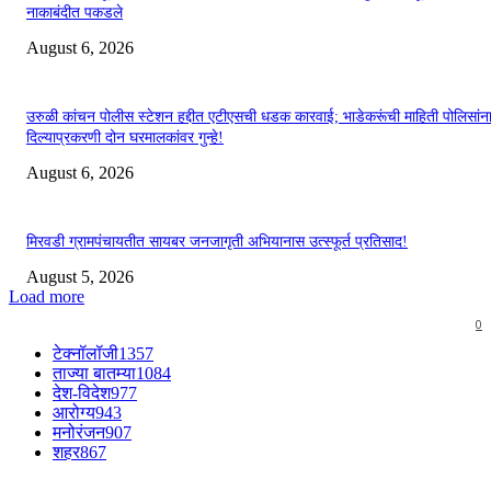
नाकाबंदीत पकडले
August 6, 2026
उरुळी कांचन पोलीस स्टेशन हद्दीत एटीएसची धडक कारवाई; भाडेकरूंची माहिती पोलिसांन
दिल्याप्रकरणी दोन घरमालकांवर गुन्हे!
August 6, 2026
मिरवडी ग्रामपंचायतीत सायबर जनजागृती अभियानास उत्स्फूर्त प्रतिसाद!
August 5, 2026
Load more
0
टेक्नॉलॉजी
1357
ताज्या बातम्या
1084
देश-विदेश
977
आरोग्य
943
मनोरंजन
907
शहर
867