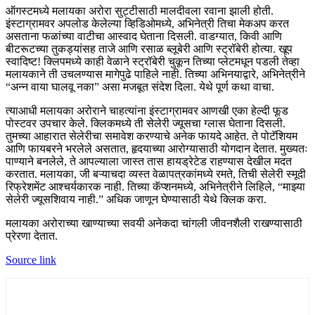
ऑगस्टमध्ये मलायका अरोरा सुट्टीसाठी मालदीवला रवाना झाली होती.
इंस्टाग्रामवर अपलोड केलेल्या व्हिडिओमध्ये, अभिनेत्री तिचा मेकअप करत
असताना फळांच्या वाटीचा आस्वाद घेताना दिसली. वाडग्यात, किवी आणि
बीटरूटच्या तुकड्यांसह ताजे आणि रसाळ ब्लूबेरी आणि स्ट्रॉबेरी होत्या. खूप
स्वादिष्ट! क्लिपमध्ये काही वेळाने स्ट्रॉबेरी चुकून तिच्या प्लेटमधून पडली तेव्हा
मलायकाने ती उचलण्यास मागेपुढे पाहिले नाही. तिच्या अभिनयाद्वारे, अभिनेत्रीने
“अन्न वाया घालवू नका” असा मजबूत संदेश दिला. येथे पूर्ण कथा वाचा.
त्याआधी मलायका अरोराने चाहत्यांना इंस्टाग्रामवर आणखी एका हेल्दी फूड
पोस्टवर उपचार केले. क्लिकमध्ये ती सेलेरी ज्यूसचा ग्लास घेताना दिसली.
तुमच्या आहारात सेलेरीचा समावेश करण्याचे अनेक फायदे आहेत. ते पोटॅशियम
आणि फायबरने भरलेले असतात, हृदयाच्या आरोग्यासाठी योगदान देतात. मुख्यतः
पाण्याने बनलेले, ते आपल्याला जास्त तास हायड्रेटेड राहण्यास देखील मदत
करतात. मलायका, जी बऱ्याचदा व्यस्त वेळापत्रकांमध्ये रमते, तिची सेलेरी स्मूदी
रिफ्रेशमेंट आश्चर्यकारक नाही. तिच्या कॅप्शनमध्ये, अभिनेत्रीने लिहिले, “माझ्या
सेलेरी ज्यूसशिवाय नाही.” अधिक जाणून घेण्यासाठी येथे क्लिक करा.
मलायका अरोराच्या खाण्याच्या सवयी अनेकदा चांगली जीवनशैली राखण्यासाठी
प्रेरणा देतात.
Source link