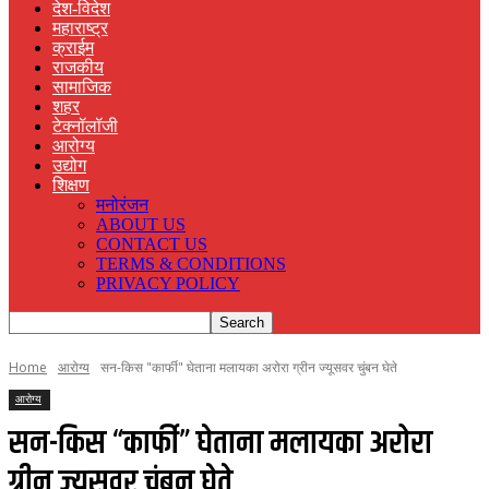
देश-विदेश
महाराष्ट्र
क्राईम
राजकीय
सामाजिक
शहर
टेक्नॉलॉजी
आरोग्य
उद्योग
शिक्षण
मनोरंजन
ABOUT US
CONTACT US
TERMS & CONDITIONS
PRIVACY POLICY
Home
आरोग्य
सन-किस "कार्फी" घेताना मलायका अरोरा ग्रीन ज्यूसवर चुंबन घेते
आरोग्य
सन-किस “कार्फी” घेताना मलायका अरोरा
ग्रीन ज्यूसवर चुंबन घेते