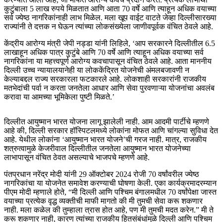
कुटुंबाला 5 लाख रुपये मिळतात आणि आता 70 वर्षे आणि त्याहून अधिक वयाच्या
सर्व ज्येष्ठ नागरिकांनाही लाभ मिळेल. मला खूप वाईट वाटते जेव्हा दिल्लीसारख्या
राज्यांनी ते दत्तक न घेऊन त्यांच्या लोकसंख्येला जाणीवपूर्वक वंचित ठेवले आहे.
केंद्रीय आरोग्य मंत्री जेपी नड्डा यांनी लिहिले, ‘आप सरकारने दिल्लीतील 6.5
लाखाहून अधिक पात्र कुटुंबे आणि 70 वर्षे आणि त्याहून अधिक वयाच्या सर्व
नागरिकांना या महत्त्वपूर्ण आरोग्य कवचापासून वंचित ठेवले आहे. आता माननीय
दिल्ली उच्च न्यायालयानेही या लोककेंद्रित योजनेची अंमलबजावणी न
केल्याबद्दल राज्य सरकारला फटकारले आहे. लोकशाही सरकारांनी राजकीय
मतभेदांची पर्वा न करता जनतेला आधार आणि सेवा पुरवणाऱ्या योजनांचा अवलंब
करावा या आमच्या भूमिकेला पुष्टी मिळते.’
दिल्लीत आयुष्मान भारत योजना लागू झालेली नाही. आम आदमी पार्टीचे म्हणणे
आहे की, दिल्ली सरकार हॉस्पिटलमध्ये लोकांना मोफत आणि चांगल्या सुविधा देत
आहे. येथील लोकांना ‘आयुष्मान भारत योजने’ची गरज नाही. मात्र, राजकीय
शत्रुत्वामुळे केजरीवाल दिल्लीतील जनतेला आयुष्मान भारत योजनेच्या
लाभापासून वंचित ठेवत असल्याचे भाजपचे म्हणणे आहे.
पंतप्रधान नरेंद्र मोदी यांनी 29 ऑक्टोबर 2024 रोजी 70 वर्षांवरील ज्येष्ठ
नागरिकांचा या योजनेत समावेश करण्याची घोषणा केली. एका कार्यक्रमादरम्यान
पीएम मोदी म्हणाले होते, “मी दिल्ली आणि पश्चिम बंगालमधील 70 वर्षांपेक्षा जास्त
वयाच्या प्रत्येक वृद्ध व्यक्तीची माफी मागतो की मी तुमची सेवा करू शकणार
नाही. मला कळेल की तुम्हाला त्रास होत आहे, पण मी तुमची मदत करेन.” मी ते
करू शकणार नाही, कारण त्यांच्या राजकीय हितसंबंधांमुळे दिल्ली आणि पश्चिम