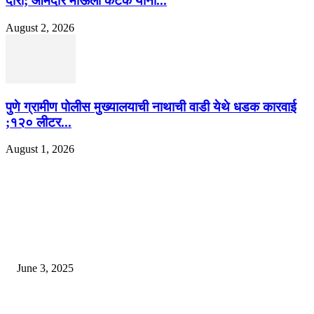
दौरा; आमदार माऊली कटके यांनी...
August 2, 2026
पुणे ग्रामीण पोलीस मुख्यालयाची नाथाची वाडी येथे धडक कारवाई
;१२० लीटर...
August 1, 2026
EDITOR PICKS
खान सर चे घर एक विलासी ‘पॅलेस’ आहे, लोक पाहण्यास स्तब्ध झाले
June 3, 2025
भारत लवकरच जगातील तिसर्‍या क्रमांकाची अर्थव्यवस्था होईल? आयएमएफ अहवाल उघ