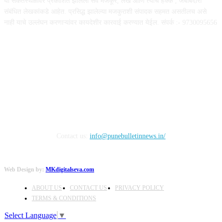
या संकेतस्थळावर प्रकाशित झालेला सर्व मजकूर, लेख आणि त्याचे हक्क , जबाबदारी''
संबंधित लेखकांकडे आहेत. प्रसिद्ध झालेल्या मजकुराशी संपादक सहमत असतीलच असे
नाही याचे उल्लंघन करणाऱ्यांवर कायदेशीर कारवाई करण्यात येईल. संपर्क :- 9730095656
FOLLOW US
Contact us:
info@punebulletinnews.in/
Web Design by:
MKdigitalseva.com
ABOUT US
CONTACT US
PRIVACY POLICY
TERMS & CONDITIONS
Select Language
▼