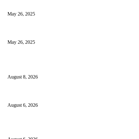
आला, शीर्ष -10 यादी पहा
May 26, 2025
एसीपी ऑफिसचे छप्पर गझियाबादमध्ये कोसळते, दडपशाहीमुळे सब -इंस्पेक्टर मरण पावले
May 26, 2025
POPULAR POSTS
उरुळी कांचनमध्ये मध्यरात्री घरफोडी; सोने-चांदीसह रोकड लंपास!
August 8, 2026
कोंढवा पोलिसांची मोठी कारवाई; गांजा विक्री करणाऱ्या टोळीवर ‘मोक्का’ अंतर्गत गुन्हा द
August 6, 2026
हिंजवडीतील खूनप्रकरणातील आरोपीला उरुळीकांचन पोलिसांनी पुणे–सोलापूर महामार्गावर
नाकाबंदीत पकडले