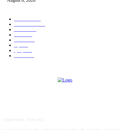
August 6, 2026
POPULAR CATEGORY
टेक्नॉलॉजी
1357
ताज्या बातम्या
1084
देश-विदेश
977
आरोग्य
943
मनोरंजन
907
शहर
867
क्राईम
151
सामाजिक
70
ABOUT US
✍🏻मुख्यसंपादक -निलेश करडे.