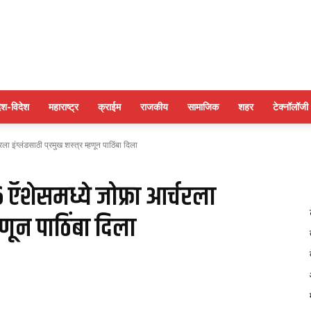
पुणे
ेश-विदेश
महाराष्ट्र
क्राईम
राजकीय
सामाजिक
शहर
टेक्नॉलॉजी
 इंग्लंडसाठी प्रमुख शस्त्र म्हणून पाठिंबा दिला
बुलेटिन
ऍशेसमध्ये जोफ्रा आर्चरला
्हणून पाठिंबा दिला
न्यूज