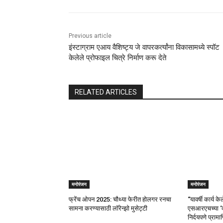
Previous article
इंस्टाग्राम एआय वैशिष्ट्य जे वापरकर्त्यांना विकासामध्ये स्पॉट
केलेले प्रोफाइल चित्रे निर्माण करू देते
RELATED ARTICLES
मनोरंजन
मनोरंजन
फ्रेंच ओपन 2025: चौथ्या फेरीत होलगर रनचा
“यावर्षी कार्य क
सामना करण्यासाठी लॉरेन्झो मुसेट्टी
एसआरएचच्या ‘व
निर्दयपणे प्राम