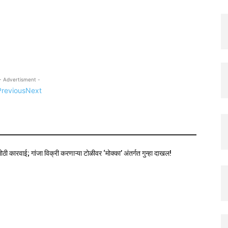
- Advertisment -
Previous
Next
ोठी कारवाई; गांजा विक्री करणाऱ्या टोळीवर ‘मोक्का’ अंतर्गत गुन्हा दाखल!