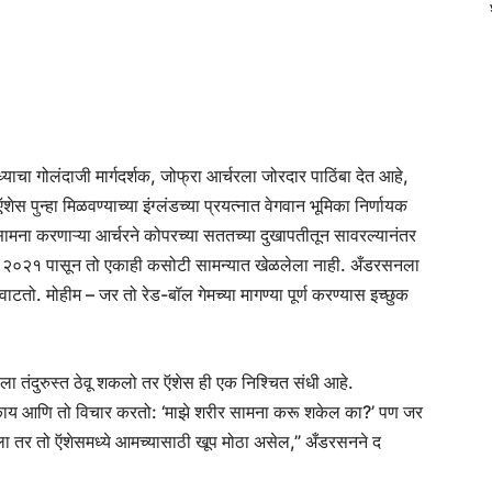
ाचा गोलंदाजी मार्गदर्शक, जोफ्रा आर्चरला जोरदार पाठिंबा देत आहे,
 पुन्हा मिळवण्याच्या इंग्लंडच्या प्रयत्नात वेगवान भूमिका निर्णायक
सामना करणाऱ्या आर्चरने कोपरच्या सततच्या दुखापतीतून सावरल्यानंतर
वारी २०२१ पासून तो एकाही कसोटी सामन्यात खेळलेला नाही. अँडरसनला
ाटतो. मोहीम – जर तो रेड-बॉल गेमच्या मागण्या पूर्ण करण्यास इच्छुक
ाला तंदुरुस्त ठेवू शकलो तर ऍशेस ही एक निश्चित संधी आहे.
ी काय आणि तो विचार करतो: ‘माझे शरीर सामना करू शकेल का?’ पण जर
ळला तर तो ऍशेसमध्ये आमच्यासाठी खूप मोठा असेल,” अँडरसनने द