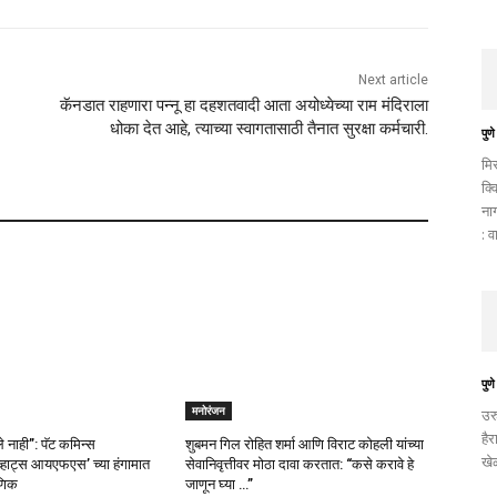
Next article
कॅनडात राहणारा पन्नू हा दहशतवादी आता अयोध्येच्या राम मंदिराला
धोका देत आहे, त्याच्या स्वागतासाठी तैनात सुरक्षा कर्मचारी.
पुणे
मि
क्व
ना
: व
पुणे
मनोरंजन
उर
है
ेले नाही”: पॅट कमिन्स
शुबमन गिल रोहित शर्मा आणि विराट कोहली यांच्या
खे
्हाट्स आयएफएस’ च्या हंगामात
सेवानिवृत्तीवर मोठा दावा करतात: “कसे करावे हे
ाणिक
जाणून घ्या …”