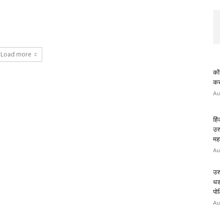
Load more
कों
करण
Au
हि
उर
मह
Au
उर
धड
पोल
Au