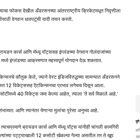
याचा फोकस देखील अँडरसनच्या आंतरराष्ट्रीय क्रिकेटमधून निवृत्तीला
साठी वेगवान धावपटूंची यादी तयार करतो.
ायडन कार्स आणि मॅथ्यू पॉट्ससह इंग्लंडच्या वेगवान गोलंदाजांच्या
े इंग्लंडच्या आक्रमणात महत्त्वपूर्ण योगदान देऊ शकतात.
िन्सनचे कौतुक केले, ज्याने वेस्ट इंडिजविरुद्धच्या सामन्यात अँडरसनने
ालिकेत 12 विकेट्ससह ऍटकिन्सनचा प्रभाव लगेचच दिसून आला.
ंमध्ये 40 विकेट्स जमा केल्या आहेत, त्याला ‘ते सर्व मिळाले आहे.’
ंभाव्यत: आणि त्यानंतर येणाऱ्या मुलांचा पुरेसा अनुभव आहे.
पुणे
ाचप्रमाणे ब्रायडन कार्स आणि मॅथ्यू पॉट्स यांनीही चांगली कामगिरी
को
त्यांच्या पट्ट्याखाली 12 कसोटी खेळल्या गेल्या असतील तर ते खूप
अं