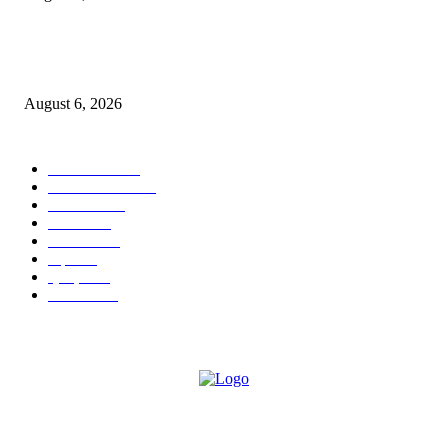
हिंजवडीतील खूनप्रकरणातील आरोपीला उरुळीकांचन पोलिसांनी पुणे–सोलापूर महामार्गावर
नाकाबंदीत पकडले
August 6, 2026
POPULAR CATEGORY
टेक्नॉलॉजी
1357
ताज्या बातम्या
1084
देश-विदेश
977
आरोग्य
943
मनोरंजन
907
शहर
867
क्राईम
151
सामाजिक
70