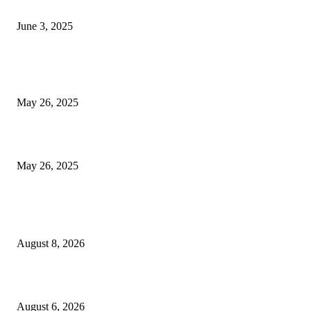
खान सर चे घर एक विलासी ‘पॅलेस’ आहे, लोक पाहण्यास स्तब्ध झाले
June 3, 2025
भारत लवकरच जगातील तिसर्‍या क्रमांकाची अर्थव्यवस्था होईल? आयएमएफ अहवाल उघ
आला, शीर्ष -10 यादी पहा
May 26, 2025
एसीपी ऑफिसचे छप्पर गझियाबादमध्ये कोसळते, दडपशाहीमुळे सब -इंस्पेक्टर मरण पावले
May 26, 2025
POPULAR POSTS
उरुळी कांचनमध्ये मध्यरात्री घरफोडी; सोने-चांदीसह रोकड लंपास!
August 8, 2026
कोंढवा पोलिसांची मोठी कारवाई; गांजा विक्री करणाऱ्या टोळीवर ‘मोक्का’ अंतर्गत गुन्हा द
August 6, 2026