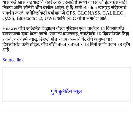
यासारखे खास घड्याळाचे चेहरे आहेत. स्मार्टवॉचमध्ये वापरकर्ता इंटरफेससाठी
निळ्या आणि सोनेरी थीम देखील आहेत. हे द्वि-मार्गी Beidou उपग्रह संदेशनाचे
समर्थन करते. कनेक्टिव्हिटी पर्यायांमध्ये GPS, GLONASS, GALILEO,
QZSS, Bluetooth 5.2, UWB आणि NFC यांचा समावेश आहे.
Huawei वॉच अल्टिमेट डिझाइन गोल्ड एडिशन एका चार्जवर 14 दिवसांपर्यंत
वापरण्याचा दावा केला जातो. सामान्य वापरासह, स्मार्टवॉच 10 दिवसांपर्यंत टिकू
शकते, तर नेहमी-चालू डिस्प्ले मोड सक्षम केल्याने बॅटरीचे आयुष्य चार
दिवसांपर्यंत कमी होईल. वॉच बॉडी 49.4 x 49.4 x 13 मिमी आणि वजन 78 ग्रॅम
आहे.
Source link
पुणे बुलेटिन न्यूज