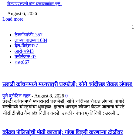
दिल्याप्रकरणी दोन घरमालकांवर गुन्हे!
August 6, 2026
Load more
0
टेक्नॉलॉजी
1357
ताज्या बातम्या
1084
देश-विदेश
977
आरोग्य
943
मनोरंजन
907
शहर
867
उरुळी कांचनमध्ये मध्यरात्री घरफोडी; सोने-चांदीसह रोकड लंपास!
पुणे बुलेटिन न्यूज
-
August 8, 2026
0
उरुळी कांचनमध्ये मध्यरात्री घरफोडी; सोने-चांदीसह रोकड लंपास! पांगारे
वस्तीमध्ये चोरट्यांचा धुमाकूळ; हातात धारदार कोयता घेऊन जाताना चोरटे
सीसीटीव्हीत कैद ✍️ नितीन करडे उरुळी कांचन प्रतिनिधी : उरुळी...
कोंढवा पोलिसांची मोठी कारवाई; गांजा विक्री करणाऱ्या टोळीवर