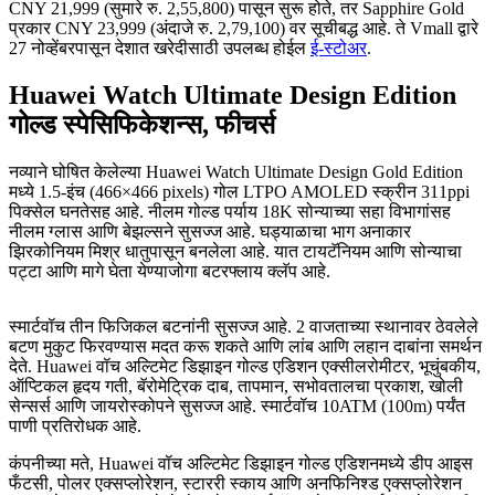
CNY 21,999 (सुमारे रु. 2,55,800) पासून सुरू होते, तर Sapphire Gold
प्रकार CNY 23,999 (अंदाजे रु. 2,79,100) वर सूचीबद्ध आहे. ते Vmall द्वारे
27 नोव्हेंबरपासून देशात खरेदीसाठी उपलब्ध होईल
ई-स्टोअर
.
Huawei Watch Ultimate Design Edition
गोल्ड स्पेसिफिकेशन्स, फीचर्स
नव्याने घोषित केलेल्या Huawei Watch Ultimate Design Gold Edition
मध्ये 1.5-इंच (466×466 pixels) गोल LTPO AMOLED स्क्रीन 311ppi
पिक्सेल घनतेसह आहे. नीलम गोल्ड पर्याय 18K सोन्याच्या सहा विभागांसह
नीलम ग्लास आणि बेझल्सने सुसज्ज आहे. घड्याळाचा भाग अनाकार
झिरकोनियम मिश्र धातुपासून बनलेला आहे. यात टायटॅनियम आणि सोन्याचा
पट्टा आणि मागे घेता येण्याजोगा बटरफ्लाय क्लॅप आहे.
स्मार्टवॉच तीन फिजिकल बटनांनी सुसज्ज आहे. 2 वाजताच्या स्थानावर ठेवलेले
बटण मुकुट फिरवण्यास मदत करू शकते आणि लांब आणि लहान दाबांना समर्थन
देते. Huawei वॉच अल्टिमेट डिझाइन गोल्ड एडिशन एक्सीलरोमीटर, भूचुंबकीय,
ऑप्टिकल हृदय गती, बॅरोमेट्रिक दाब, तापमान, सभोवतालचा प्रकाश, खोली
सेन्सर्स आणि जायरोस्कोपने सुसज्ज आहे. स्मार्टवॉच 10ATM (100m) पर्यंत
पाणी प्रतिरोधक आहे.
कंपनीच्या मते, Huawei वॉच अल्टिमेट डिझाइन गोल्ड एडिशनमध्ये डीप आइस
फँटसी, पोलर एक्सप्लोरेशन, स्टाररी स्काय आणि अनफिनिश्ड एक्सप्लोरेशन