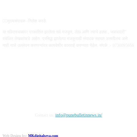
ABOUT US
✍🏻मुख्यसंपादक -निलेश करडे.
या संकेतस्थळावर प्रकाशित झालेला सर्व मजकूर, लेख आणि त्याचे हक्क , जबाबदारी''
संबंधित लेखकांकडे आहेत. प्रसिद्ध झालेल्या मजकुराशी संपादक सहमत असतीलच असे
नाही याचे उल्लंघन करणाऱ्यांवर कायदेशीर कारवाई करण्यात येईल. संपर्क :- 9730095656
FOLLOW US
Contact us:
info@punebulletinnews.in/
Web Design by:
MKdigitalseva.com