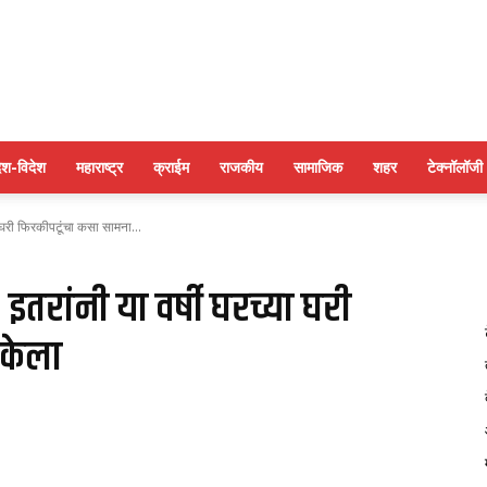
पुणे
ेश-विदेश
महाराष्ट्र
क्राईम
राजकीय
सामाजिक
शहर
टेक्नॉलॉजी
ा घरी फिरकीपटूंचा कसा सामना...
बुलेटिन
 इतरांनी या वर्षी घरच्या घरी
 केला
न्यूज