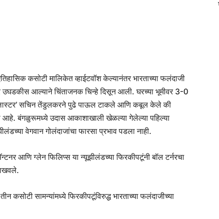
च्या ऐतिहासिक कसोटी मालिकेत व्हाईटवॉश केल्यानंतर भारताच्या फलंदाजी
ानावर उघडकीस आल्याने चिंताजनक चिन्हे दिसून आली. घरच्या भूमीवर 3-0
्लास्टर’ सचिन तेंडुलकरने पुढे पाऊल टाकले आणि कबूल केले की
हे. बंगळुरूमध्ये उदास आकाशाखाली खेळल्या गेलेल्या पहिल्या
ूझीलंडच्या वेगवान गोलंदाजांचा फारसा प्रभाव पडला नाही.
्टनर आणि ग्लेन फिलिप्स या न्यूझीलंडच्या फिरकीपटूंनी बॉल टर्नरचा
दाखवले.
 तीन कसोटी सामन्यांमध्ये फिरकीपटूंविरुद्ध भारताच्या फलंदाजीच्या