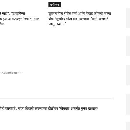
मनोरंजन
ेले नाही”: पॅट कमिन्स
शुबमन गिल रोहित शर्मा आणि विराट कोहली यांच्या
्हाट्स आयएफएस’ च्या हंगामात
सेवानिवृत्तीवर मोठा दावा करतात: “कसे करावे हे
ाणिक
जाणून घ्या …”
- Advertisment -
ोठी कारवाई; गांजा विक्री करणाऱ्या टोळीवर ‘मोक्का’ अंतर्गत गुन्हा दाखल!