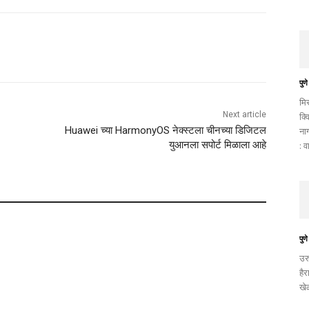
पुणे
मि
Next article
क्व
Huawei च्या HarmonyOS नेक्स्टला चीनच्या डिजिटल
ना
युआनला सपोर्ट मिळाला आहे
: व
पुणे
उर
है
खे