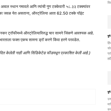
वि
्वल स्थान गमावले आणि त्यांची गुण टक्केवारी ५८.३३ टक्क्यांवर
िका जवळ येत असताना, ऑस्ट्रेलिया आता 62.50 टक्के पॉइंट
्कर ट्रॉफीमध्ये ऑस्ट्रेलियाविरुद्ध चार सामने जिंकणे आवश्यक आहे.
पुणे
भारताला फक्त एकच सामना ड्रॉ करणे किंवा हरणे परवडेल.
हि
सो
पादित केलेली नाही आणि सिंडिकेटेड फीडमधून प्रकाशित केली आहे.)
प्
हद
पुणे
उर
मा
कर