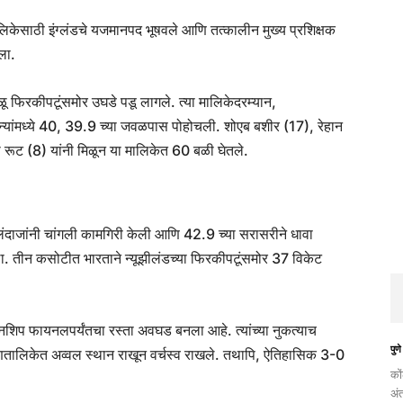
मालिकेसाठी इंग्लंडचे यजमानपद भूषवले आणि तत्कालीन मुख्य प्रशिक्षक
ला.
ळू फिरकीपटूंसमोर उघडे पडू लागले. त्या मालिकेदरम्यान,
न्यांमध्ये 40, 39.9 च्या जवळपास पोहोचली. शोएब बशीर (17), रेहान
रूट (8) यांनी मिळून या मालिकेत 60 बळी घेतले.
या फलंदाजांनी चांगली कामगिरी केली आणि 42.9 च्या सरासरीने धावा
ारला. तीन कसोटीत भारताने न्यूझीलंडच्या फिरकीपटूंसमोर 37 विकेट
पियनशिप फायनलपर्यंतचा रस्ता अवघड बनला आहे. त्यांच्या नुकत्याच
पुणे
णतालिकेत अव्वल स्थान राखून वर्चस्व राखले. तथापि, ऐतिहासिक 3-0
को
अं