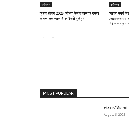
मनोरंजन
मनोरंजन
फ्रेंच ओपन 2025: चौथ्या फेरीत होलगर रनचा
“यावर्षी कार्य क
सामना करण्यासाठी लॉरेन्झो मुसेट्टी
एसआरएचच्या ‘व
निर्दयपणे प्राम
MOST POPULAR
कोंढवा पोलिसांची म
August 6, 2026