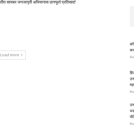
यतीत सायबर जनजागृती अभियानास उत्स्फूर्त प्रतिसाद!
कों
करण
Load more
Au
हि
उर
मह
Au
उर
धड
पोल
Au