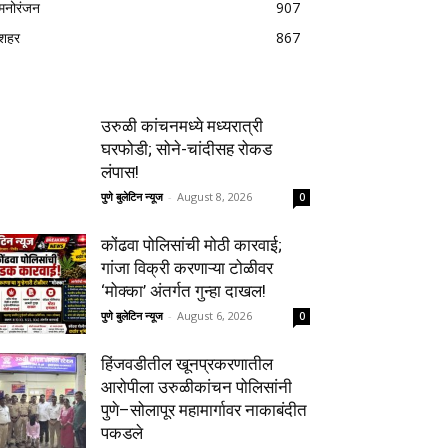
मनोरंजन
907
शहर
867
उरुळी कांचनमध्ये मध्यरात्री
घरफोडी; सोने-चांदीसह रोकड
लंपास!
पुणे बुलेटिन न्यूज
-
August 8, 2026
0
कोंढवा पोलिसांची मोठी कारवाई;
गांजा विक्री करणाऱ्या टोळीवर
‘मोक्का’ अंतर्गत गुन्हा दाखल!
पुणे बुलेटिन न्यूज
-
August 6, 2026
0
हिंजवडीतील खूनप्रकरणातील
आरोपीला उरुळीकांचन पोलिसांनी
पुणे–सोलापूर महामार्गावर नाकाबंदीत
पकडले