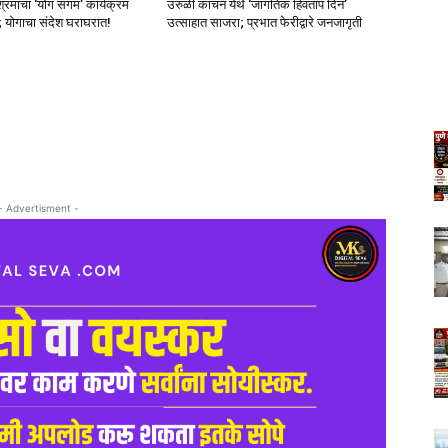
्रमाचा ‘योग संगम’ कार्यक्रम
उरुळी कांचन येथे ‘जागतिक हिवताप दिन’
न; योगाचा संदेश घराघरात!
उत्साहात साजरा; प्रभात फेरीद्वारे जनजागृती
- Advertisment -