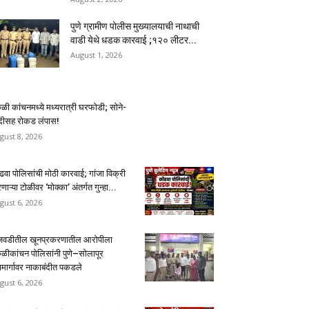
पुणे ग्रामीण पोलीस मुख्यालयाची नाथाची
वाडी येथे धडक कारवाई ;१२० लीटर...
August 1, 2026
ुळी कांचनमध्ये मध्यरात्री घरफोडी; सोने-
ंदीसह रोकड लंपास!
gust 8, 2026
ढवा पोलिसांची मोठी कारवाई; गांजा विक्री
ाऱ्या टोळीवर ‘मोक्का’ अंतर्गत गुन्हा...
gust 6, 2026
ंजवडीतील खूनप्रकरणातील आरोपीला
ुळीकांचन पोलिसांनी पुणे–सोलापूर
ामार्गावर नाकाबंदीत पकडले
gust 6, 2026