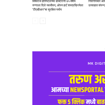
विश्वराज हॉस्पिटलच्या डॉक्टरांनी ७५ वर्षीय
निसर्गोपचार आश
रुग्णाला दिले नवजीवन; ओपन हार्ट शस्त्रक्रियेला
उत्साहात संपन्
‘टीएव्हीआर’चा सुरक्षित पर्याय