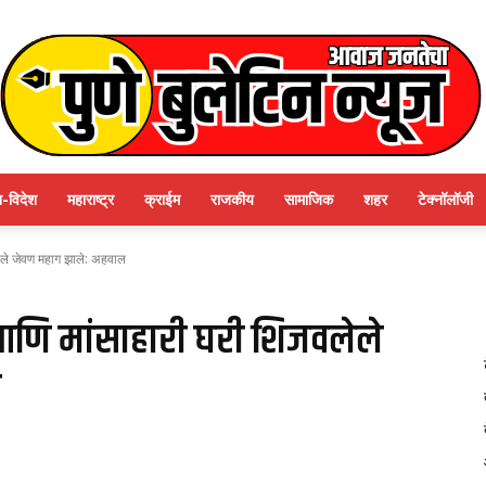
श-विदेश
महाराष्ट्र
क्राईम
राजकीय
सामाजिक
शहर
टेक्नॉलॉजी
पुणे
ेले जेवण महाग झाले: अहवाल
आणि मांसाहारी घरी शिजवलेले
ल
बुलेटिन