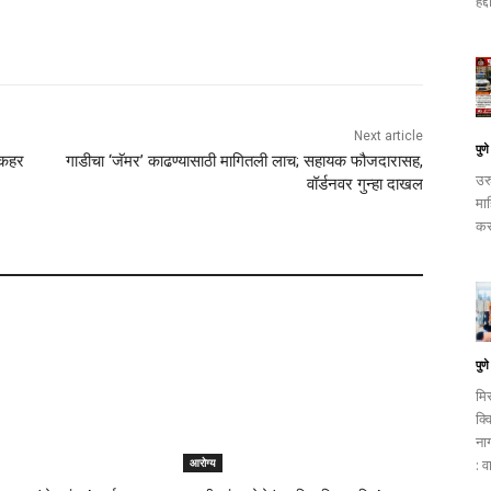
हद
Next article
पुणे
 कहर
गाडीचा ‘जॅमर’ काढण्यासाठी मागितली लाच; सहायक फौजदारासह,
उर
वॉर्डनवर गुन्हा दाखल
मा
कर
पुणे
मि
क्व
ना
: व
आरोग्य