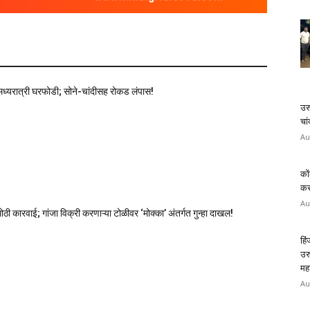
मध्यरात्री घरफोडी; सोने-चांदीसह रोकड लंपास!
उर
चा
Au
ोठी कारवाई; गांजा विक्री करणाऱ्या टोळीवर ‘मोक्का’ अंतर्गत गुन्हा दाखल!
कों
करण
Au
हि
उर
रकरणातील आरोपीला उरुळीकांचन पोलिसांनी पुणे–सोलापूर महामार्गावर नाकाबंदीत
मह
Au