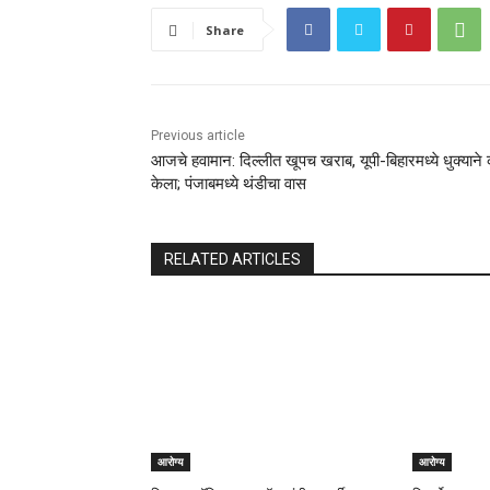
Share
Previous article
आजचे हवामान: दिल्लीत खूपच खराब, यूपी-बिहारमध्ये धुक्याने
केला; पंजाबमध्ये थंडीचा वास
RELATED ARTICLES
आरोग्य
आरोग्य