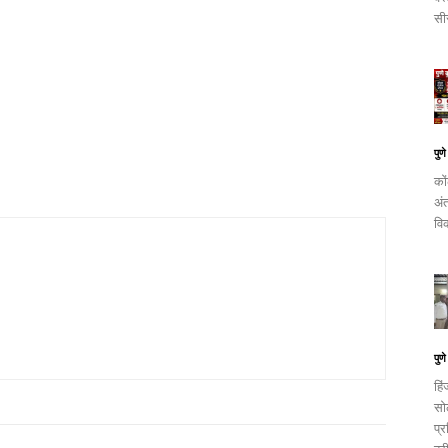
सी
पुणे
को
अं
वि
पुणे
हि
सो
प्