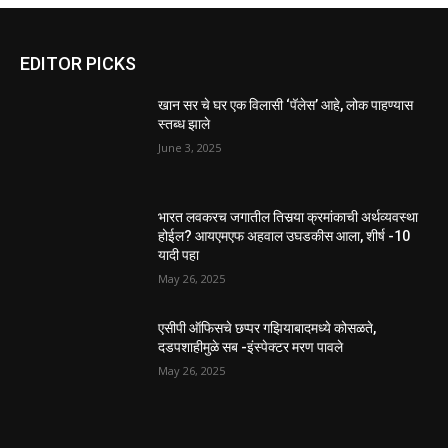
EDITOR PICKS
खान सर चे घर एक विलासी ‘पॅलेस’ आहे, लोक पाहण्यास
स्तब्ध झाले
June 3, 2025
भारत लवकरच जगातील तिसर्‍या क्रमांकाची अर्थव्यवस्था
होईल? आयएमएफ अहवाल उघडकीस आला, शीर्ष -10
यादी पहा
May 26, 2025
एसीपी ऑफिसचे छप्पर गझियाबादमध्ये कोसळते,
दडपशाहीमुळे सब -इंस्पेक्टर मरण पावले
May 26, 2025