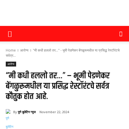
पुणे
Home
आरोग्य
"मी कधी हललो तर..." - भूमी पेडणेकर बेंगळुरूमधील या प्रसिद्ध रेस्टॉरंटचे
बुलेटिन
सर्वत्र...
आरोग्य
“मी कधी हललो तर…” – भूमी पेडणेकर
न्यूज
बेंगळुरूमधील या प्रसिद्ध रेस्टॉरंटचे सर्वत्र
कौतुक होत आहे.
By
पुणे बुलेटिन न्यूज
November 22, 2024