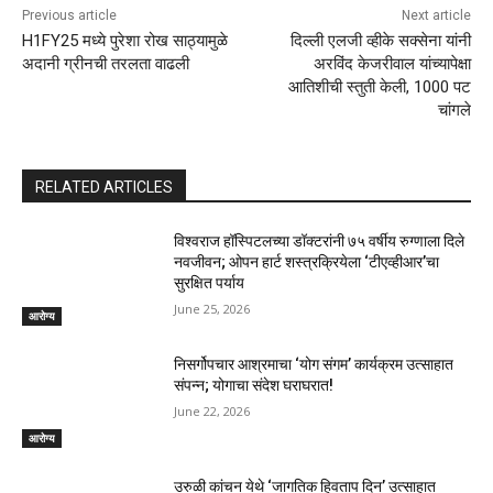
Previous article
Next article
H1FY25 मध्ये पुरेशा रोख साठ्यामुळे
दिल्ली एलजी व्हीके सक्सेना यांनी
अदानी ग्रीनची तरलता वाढली
अरविंद केजरीवाल यांच्यापेक्षा
आतिशीची स्तुती केली, 1000 पट
चांगले
RELATED ARTICLES
विश्वराज हॉस्पिटलच्या डॉक्टरांनी ७५ वर्षीय रुग्णाला दिले
नवजीवन; ओपन हार्ट शस्त्रक्रियेला ‘टीएव्हीआर’चा
सुरक्षित पर्याय
June 25, 2026
आरोग्य
निसर्गोपचार आश्रमाचा ‘योग संगम’ कार्यक्रम उत्साहात
संपन्न; योगाचा संदेश घराघरात!
June 22, 2026
आरोग्य
उरुळी कांचन येथे ‘जागतिक हिवताप दिन’ उत्साहात