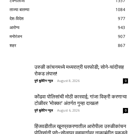
टेक्नॉलॉजी
1357
ताज्या बातम्या
1084
देश-विदेश
977
आरोग्य
943
मनोरंजन
907
शहर
867
उरुळी कांचनमध्ये मध्यरात्री घरफोडी; सोने-चांदीसह
रोकड लंपास!
पुणे बुलेटिन न्यूज
-
August 8, 2026
0
कोंढवा पोलिसांची मोठी कारवाई; गांजा विक्री करणाऱ्या
टोळीवर ‘मोक्का’ अंतर्गत गुन्हा दाखल!
पुणे बुलेटिन न्यूज
-
August 6, 2026
0
हिंजवडीतील खूनप्रकरणातील आरोपीला उरुळीकांचन
पोलिसांनी पुणे–सोलापूर महामार्गावर नाकाबंदीत पकडले