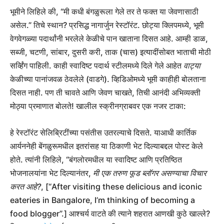
भूमीने लिहिले की, “मी कधी बंगळुरूला गेले तर ते फक्त या जेवणासाठी
असेल.” तिचे स्थान? प्रसिद्ध नागार्जुन रेस्टॉरंट. छोट्या क्लिपमध्ये, भूमी
वेगवेगळ्या पदार्थांनी भरलेले केळीचे पान खाताना दिसत आहे. आम्ही डाळ,
सब्जी, चटणी, सांबार, दुसरी करी, ताक (चास) इत्यादींसोबत भाताची मोठी
सर्व्हिंग पाहिली. काही स्वादिष्ट पदार्थ स्टीलमध्ये दिले गेले आहेत
वाट्या
केळीच्या पानांजवळ ठेवलेले (वाडगे). व्हिडिओमध्ये भूमी काहीही बोलताना
दिसत नाही. पण ती चावते आणि जेवण चाखते, तिची आनंदी अभिव्यक्ती
मोठ्या प्रमाणात बोलते! खालील स्क्रीनग्राबवर एक नजर टाका:
हे रेस्टॉरंट सेलिब्रिटींच्या पसंतीस उतरल्याचे दिसते. याआधी कार्तिक
आर्यननेही बेंगळुरूमधील इतरांसह या ठिकाणी भेट दिल्याबद्दल पोस्ट केले
होते. त्यांनी लिहिले, “बंगलोरमधील या स्वादिष्ट आणि प्रतिष्ठित
भोजनालयांना भेट दिल्यानंतर,
मी एक तरुण फूड ब्लॉगर असण्याचा विचार
करत आहे?
, [“After visiting these delicious and iconic
eateries in Bangalore, I’m thinking of becoming a
food blogger”.] आश्चर्य वाटते की त्याने शहरात आणखी कुठे खाल्ले?