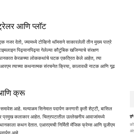
्रेलर आणि प्लॉट
क नजर देतो, ज्यामध्ये टोव्हिनो थॉमसने साकारलेली तीन मुख्य पात्रे
ाइमलाइन पिढ्यानपिढ्या गेलेल्या कौटुंबिक खजिन्याचे संरक्षण
े. कथानकात केरळच्या लोककथांचे घटक एकत्रित केले आहेत, त्या
हे. एआरएम त्याच्या कथनात्मक संरचनेत क्रिया, कालावधी नाटक आणि गूढ
आणि क्रू
े समावेश आहे. मल्याळम सिनेमात पदार्पण करणारी कृती शेट्टी, बासिल
इतर प्रमुख कलाकार आहेत. चित्रपटातील उल्लेखनीय आवाजांमध्ये
पुणे
थानकाला कथन देतात. एआरएमची निर्मिती मॅजिक फ्रेम्स आणि यूजीएम
को
अं
पदार्पण आहे.