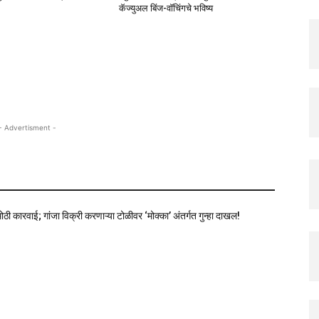
कॅज्युअल बिंज-वॉचिंगचे भविष्य
- Advertisment -
ोठी कारवाई; गांजा विक्री करणाऱ्या टोळीवर ‘मोक्का’ अंतर्गत गुन्हा दाखल!