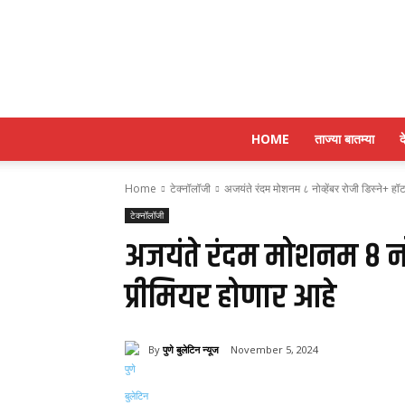
HOME
ताज्या बातम्या
द
Home
टेक्नॉलॉजी
अजयंते रंदम मोशनम ८ नोव्हेंबर रोजी डिस्ने+ हॉ
टेक्नॉलॉजी
अजयंते रंदम मोशनम ८ नोव्
प्रीमियर होणार आहे
By
पुणे बुलेटिन न्यूज
November 5, 2024
Share