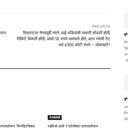
Next article
वमान
चित्रपटात येण्यापूर्वी त्याने आई-वडिलांची सावली सोडली होती,
पुणे
तिकिटे विकली होती, आधी 50 रुपये कमावले होते, आज त्याची नेट
मि
वर्थ 6300 कोटी रुपये – ओळखले?
क्व
ना
: व
पुणे
उर
है
टेक्नॉलॉजी
खे
नरावलोकन: थिनक्रिडिबल
ल्युमिओ आर्क 7 प्रोजेक्टर पुनरावलोकन: