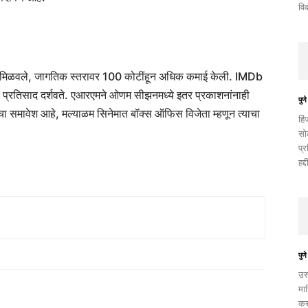
वि
श मिळवले, जागतिक स्तरावर 100 कोटींहून अधिक कमाई केली. IMDb
ार प्रतिसाद दर्शवते. एआरएमने ओणम सीझनमध्ये इतर प्रकाशनांनाही
पुणे
दमचा समावेश आहे, मल्याळम सिनेमात बॉक्स ऑफिस विजेता म्हणून त्याचा
हि
सो
प्
हद
पुणे
उर
मा
कर