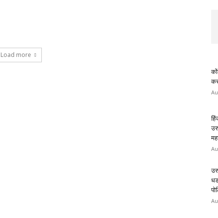
Load more
कों
करण
Au
हि
उर
मह
Au
उर
धड
पोल
Au