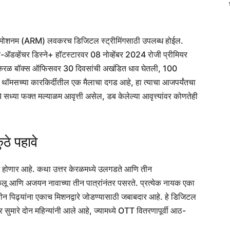
दम मोशनम (ARM) लवकरच डिजिटल स्ट्रीमिंगसाठी उपलब्ध होईल.
डव्हेंचर डिस्ने+ हॉटस्टारवर 08 नोव्हेंबर 2024 रोजी प्रीमियर
ने केरळ बॉक्स ऑफिसवर 30 दिवसांची अखंडित धाव घेतली, 100
थॉमसच्या कारकिर्दीतील एक मैलाचा दगड आहे, हा त्याचा आजपर्यंतचा
ध्या फक्त मल्याळम आवृत्ती असेल, डब केलेल्या आवृत्त्यांवर कोणतेही
ठे पहावे
लीज होणार आहे. कथा उत्तर केरळमध्ये उलगडते आणि तीन
णि अजयन नावाच्या तीन पात्रांनंतर पसरते. प्रत्येक नायक एका
ीन पिढ्यांना एकाच मिशनद्वारे जोडण्यासाठी जबाबदार आहे. हे डिजिटल
ंतर सुमारे दोन महिन्यांनी आले आहे, ज्यामध्ये OTT वितरणापूर्वी आठ-