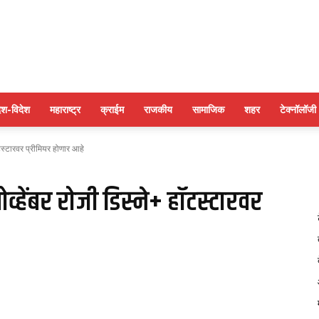
पुणे
ेश-विदेश
महाराष्ट्र
क्राईम
राजकीय
सामाजिक
शहर
टेक्नॉलॉजी
टस्टारवर प्रीमियर होणार आहे
बुलेटिन
हेंबर रोजी डिस्ने+ हॉटस्टारवर
न्यूज