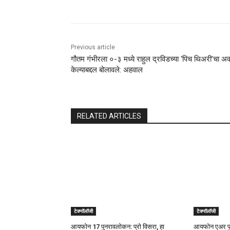
Previous article
गौतम गंभीरला ०-३ मध्ये राहुल द्रविडच्या ‘पिच थिअरी’चा अ
केल्याबद्दल बोलावले: अहवाल
RELATED ARTICLES
टेक्नॉलॉजी
टेक्नॉलॉजी
आयफोन 17 पुनरावलोकन: प्रो विसरा, हा
आयफोन एअर पु