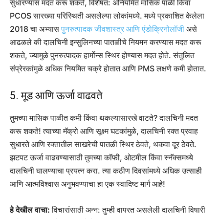
सुधारण्यास मदत करू शकते, विशेषत: अनियमित मासिक पाळी किंवा
PCOS सारख्या परिस्थिती असलेल्या लोकांमध्ये. मध्ये प्रकाशित केलेला
2018 चा अभ्यास
पुनरुत्पादक जीवशास्त्र आणि एंडोक्रिनोलॉजी
असे
आढळले की दालचिनी इन्सुलिनच्या पातळीचे नियमन करण्यास मदत करू
शकते, ज्यामुळे पुनरुत्पादक हार्मोन्स स्थिर होण्यास मदत होते. संतुलित
संप्रेरकांमुळे अधिक नियमित चक्रे होतात आणि PMS लक्षणे कमी होतात.
5. मूड आणि ऊर्जा वाढवते
तुमच्या मासिक पाळीत कमी किंवा थकल्यासारखे वाटते? दालचिनी मदत
करू शकते! त्याच्या मॅक्रो आणि सूक्ष्म घटकांमुळे, दालचिनी रक्त प्रवाह
सुधारते आणि रक्तातील साखरेची पातळी स्थिर ठेवते, थकवा दूर ठेवते.
झटपट ऊर्जा वाढवण्यासाठी तुमच्या कॉफी, ओटमील किंवा स्नॅक्समध्ये
दालचिनी घालण्याचा प्रयत्न करा. त्या कठीण दिवसांमध्ये अधिक उत्साही
आणि आत्मविश्वास अनुभवण्याचा हा एक स्वादिष्ट मार्ग आहे!
हे देखील वाचा:
विचारांसाठी अन्न: तुम्ही वापरत असलेली दालचिनी विषारी