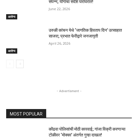
संपन्न; योगाचा संदेश घराघरात!
June 22, 2026
आरोग्य
उरुळी कांचन येथे ‘जागतिक हिवताप दिन’ उत्साहात
साजरा; प्रभात फेरीद्वारे जनजागृती
April 26, 2026
आरोग्य
- Advertisment -
MOST POPULAR
कोंढवा पोलिसांची मोठी कारवाई; गांजा विक्री करणाऱ्या
टोळीवर ‘मोक्का’ अंतर्गत गुन्हा दाखल!