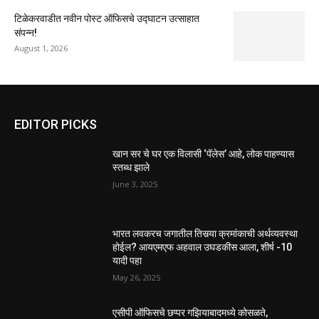
टिळेकरवाडीत नवीन पोस्ट ऑफिसचे उद्घाटन उत्साहात
संपन्न!
August 1, 2026
EDITOR PICKS
खान सर चे घर एक विलासी ‘पॅलेस’ आहे, लोक पाहण्यास
स्तब्ध झाले
June 3, 2025
भारत लवकरच जगातील तिसर्‍या क्रमांकाची अर्थव्यवस्था
होईल? आयएमएफ अहवाल उघडकीस आला, शीर्ष -10
यादी पहा
May 26, 2025
एसीपी ऑफिसचे छप्पर गझियाबादमध्ये कोसळते,