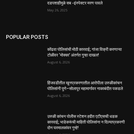
दडपशाहीमुळे सब -इंस्पेक्टर मरण पावले
May 26, 2025
POPULAR POSTS
कोंढवा पोलिसांची मोठी कारवाई; गांजा विक्री करणाऱ्या
टोळीवर ‘मोक्का’ अंतर्गत गुन्हा दाखल!
August 6, 2026
हिंजवडीतील खूनप्रकरणातील आरोपीला उरुळीकांचन
पोलिसांनी पुणे–सोलापूर महामार्गावर नाकाबंदीत पकडले
August 6, 2026
उरुळी कांचन पोलीस स्टेशन हद्दीत एटीएसची धडक
कारवाई; भाडेकरूंची माहिती पोलिसांना न दिल्याप्रकरणी
दोन घरमालकांवर गुन्हे!