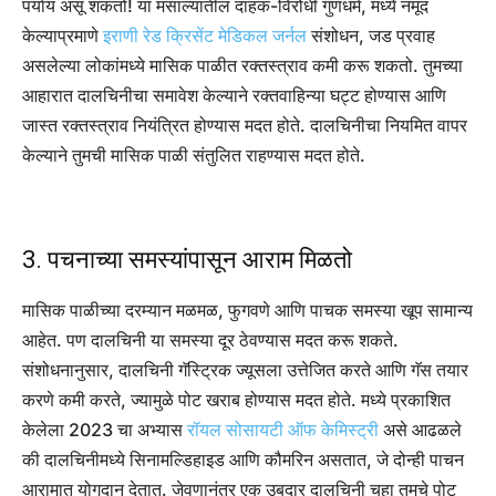
पर्याय असू शकतो! या मसाल्यातील दाहक-विरोधी गुणधर्म, मध्ये नमूद
केल्याप्रमाणे
इराणी रेड क्रिसेंट मेडिकल जर्नल
संशोधन, जड प्रवाह
असलेल्या लोकांमध्ये मासिक पाळीत रक्तस्त्राव कमी करू शकतो. तुमच्या
आहारात दालचिनीचा समावेश केल्याने रक्तवाहिन्या घट्ट होण्यास आणि
जास्त रक्तस्त्राव नियंत्रित होण्यास मदत होते. दालचिनीचा नियमित वापर
केल्याने तुमची मासिक पाळी संतुलित राहण्यास मदत होते.
3. पचनाच्या समस्यांपासून आराम मिळतो
मासिक पाळीच्या दरम्यान मळमळ, फुगवणे आणि पाचक समस्या खूप सामान्य
आहेत. पण दालचिनी या समस्या दूर ठेवण्यास मदत करू शकते.
संशोधनानुसार, दालचिनी गॅस्ट्रिक ज्यूसला उत्तेजित करते आणि गॅस तयार
करणे कमी करते, ज्यामुळे पोट खराब होण्यास मदत होते. मध्ये प्रकाशित
केलेला 2023 चा अभ्यास
रॉयल सोसायटी ऑफ केमिस्ट्री
असे आढळले
की दालचिनीमध्ये सिनामल्डिहाइड आणि कौमरिन असतात, जे दोन्ही पाचन
आरामात योगदान देतात. जेवणानंतर एक उबदार दालचिनी चहा तुमचे पोट