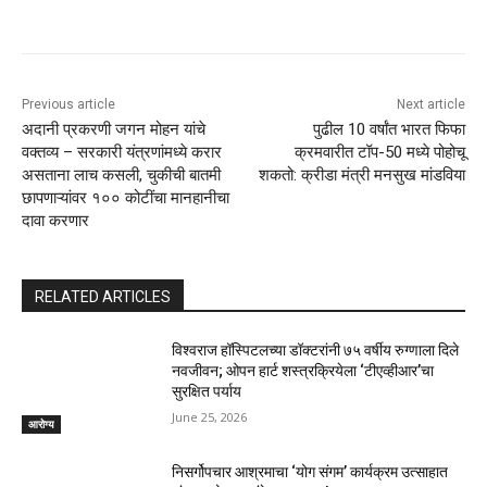
Previous article
Next article
अदानी प्रकरणी जगन मोहन यांचे
पुढील 10 वर्षांत भारत फिफा
वक्तव्य – सरकारी यंत्रणांमध्ये करार
क्रमवारीत टॉप-50 मध्ये पोहोचू
असताना लाच कसली, चुकीची बातमी
शकतो: क्रीडा मंत्री मनसुख मांडविया
छापणाऱ्यांवर १०० कोटींचा मानहानीचा
दावा करणार
RELATED ARTICLES
विश्वराज हॉस्पिटलच्या डॉक्टरांनी ७५ वर्षीय रुग्णाला दिले
नवजीवन; ओपन हार्ट शस्त्रक्रियेला ‘टीएव्हीआर’चा
सुरक्षित पर्याय
June 25, 2026
आरोग्य
निसर्गोपचार आश्रमाचा ‘योग संगम’ कार्यक्रम उत्साहात