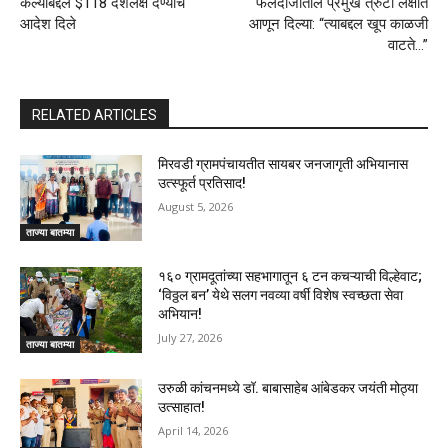
केल्याबद्दल $118 दशलक्ष देण्याचे
फलंदाजीतील प्रमुख त्रुटी लक्षात
आदेश दिले
आणून दिल्या: “त्याबद्दल खूप काळजी
वाटते…”
RELATED ARTICLES
मिरवडी ग्रामपंचायतीत सायबर जनजागृती अभियानास
उत्स्फूर्त प्रतिसाद!
August 5, 2026
ताज्या बातम्या
१६० ग्रामदूतांच्या सहभागातून ६ टन कचऱ्याची विल्हेवाट;
‘विठ्ठल बन’ येथे सलग नवव्या वर्षी विशेष स्वच्छता सेवा
अभियान!
July 27, 2026
ताज्या बातम्या
उरुळी कांचनमध्ये डॉ. बाबासाहेब आंबेडकर जयंती मोठ्या
उत्साहात!
April 14, 2026