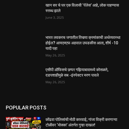
खान सर चे घर एक विलासी ‘पॅलेस’ आहे, लोक पाहण्यास
स्तब्ध झाले
June 3, 2025
भारत लवकरच जगातील तिसर्‍या क्रमांकाची अर्थव्यवस्था
होईल? आयएमएफ अहवाल उघडकीस आला, शीर्ष -10
यादी पहा
May 26, 2025
एसीपी ऑफिसचे छप्पर गझियाबादमध्ये कोसळते,
दडपशाहीमुळे सब -इंस्पेक्टर मरण पावले
May 26, 2025
POPULAR POSTS
कोंढवा पोलिसांची मोठी कारवाई; गांजा विक्री करणाऱ्या
टोळीवर ‘मोक्का’ अंतर्गत गुन्हा दाखल!