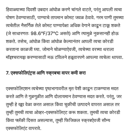
हिवाळ्याच्या दिवशी उबदार आंघोळ करणे चांगले वाटते, परंतु आपली त्वचा
पोषण ठेवण्यासाठी, पाण्याचे तापमान कोमट जवळ ठेवावे. गरम पाणी तुमच्या
त्वचेतील नैसर्गिक तेले कोमट पाण्यापेक्षा अधिक वेगाने काढून टाकू शकते
(जे साधारणतः 98.6°F/37°C असते) आणि त्यामुळे नुकसानही होऊ
शकते. तसेच, आंघोळ किंवा आंघोळ केल्यानंतर आपली त्वचा कोरडी
करताना काळजी घ्या. जोमाने चोळण्याऐवजी, त्वचेच्या वरच्या थराला
मॉइश्चरायझ करण्यासाठी मऊ टॉवेलने हळूवारपणे आपल्या त्वचेला थापवा.
7. एक्सफोलिएंट्स आणि स्क्रबचा वापर कमी करा
एक्सफोलिएशन त्वचेच्या पृष्ठभागावरील मृत पेशी काढून टाकण्यास मदत
करते आणि ते गुळगुळीत आणि दोलायमान ठेवण्यास मदत करते. परंतु, जर
तुम्ही हे खूप वेळा करत असाल किंवा चुकीची उत्पादने वापरत असाल तर
तुम्ही तुमची त्वचा ओव्हर-एक्सफोलिएट करू शकता. तुमची त्वचा कोरडी
किंवा फ्लॅकी दिसत असल्यास, तुम्ही फिजिकल स्क्रबऐवजी सौम्य
एक्सफोलिएंट वापरावे.