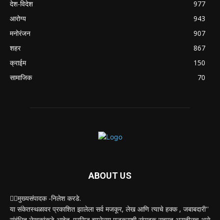
देश-विदेश
977
आरोग्य
943
मनोरंजन
907
शहर
867
क्राईम
150
सामाजिक
70
ABOUT US
✍🏻मुख्यसंपादक -निलेश करडे.
या संकेतस्थळावर प्रकाशित झालेला सर्व मजकूर, लेख आणि त्याचे हक्क , जबाबदारी''
संबंधित लेखकांकडे आहेत. प्रसिद्ध झालेल्या मजकुराशी संपादक सहमत असतीलच असे