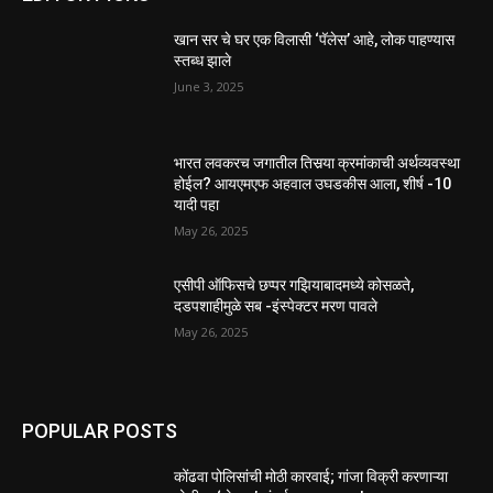
खान सर चे घर एक विलासी ‘पॅलेस’ आहे, लोक पाहण्यास
स्तब्ध झाले
June 3, 2025
भारत लवकरच जगातील तिसर्‍या क्रमांकाची अर्थव्यवस्था
होईल? आयएमएफ अहवाल उघडकीस आला, शीर्ष -10
यादी पहा
May 26, 2025
एसीपी ऑफिसचे छप्पर गझियाबादमध्ये कोसळते,
दडपशाहीमुळे सब -इंस्पेक्टर मरण पावले
May 26, 2025
POPULAR POSTS
कोंढवा पोलिसांची मोठी कारवाई; गांजा विक्री करणाऱ्या