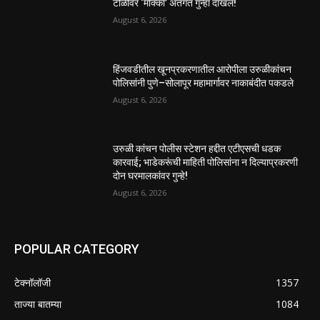
टोळीवर ‘मोक्का’ अंतर्गत गुन्हा दाखल!
August 6, 2026
हिंजवडीतील खूनप्रकरणातील आरोपीला उरुळीकांचन
पोलिसांनी पुणे–सोलापूर महामार्गावर नाकाबंदीत पकडले
August 6, 2026
उरुळी कांचन पोलीस स्टेशन हद्दीत एटीएसची धडक
कारवाई; भाडेकरूंची माहिती पोलिसांना न दिल्याप्रकरणी
दोन घरमालकांवर गुन्हे!
August 6, 2026
POPULAR CATEGORY
टेक्नॉलॉजी
1357
ताज्या बातम्या
1084