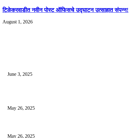
टिळेकरवाडीत नवीन पोस्ट ऑफिसचे उद्घाटन उत्साहात संपन्न!
August 1, 2026
EDITOR PICKS
खान सर चे घर एक विलासी ‘पॅलेस’ आहे, लोक पाहण्यास स्तब्ध झाले
June 3, 2025
भारत लवकरच जगातील तिसर्‍या क्रमांकाची अर्थव्यवस्था होईल? आयएमएफ अहवाल उघ
आला, शीर्ष -10 यादी पहा
May 26, 2025
एसीपी ऑफिसचे छप्पर गझियाबादमध्ये कोसळते, दडपशाहीमुळे सब -इंस्पेक्टर मरण पावले
May 26, 2025