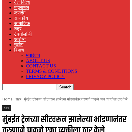
देश-विदेश
महाराष्ट्र
क्राईम
राजकीय
सामाजिक
शहर
टेक्नॉलॉजी
आरोग्य
उद्योग
शिक्षण
मनोरंजन
ABOUT US
CONTACT US
TERMS & CONDITIONS
PRIVACY POLICY
Home
शहर
मुंबईत ट्रेनच्या सीटवरून झालेल्या भांडणानंतर तरुणाने चाकूने एका व्यक्तीला ठार केले
शहर
मुंबईत ट्रेनच्या सीटवरून झालेल्या भांडणानंतर
तरुणाने चाकूने एका व्यक्तीला ठार केले