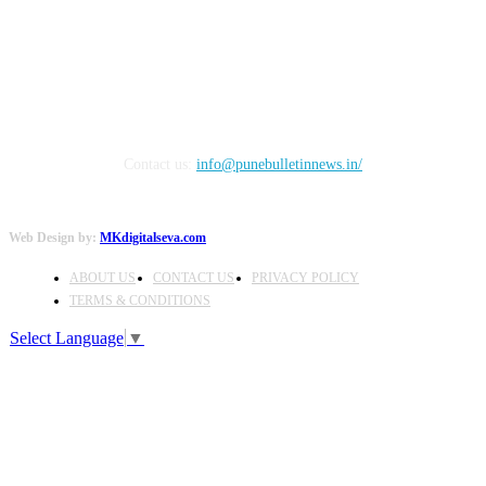
FOLLOW US
Contact us:
info@punebulletinnews.in/
Web Design by:
MKdigitalseva.com
ABOUT US
CONTACT US
PRIVACY POLICY
TERMS & CONDITIONS
Select Language
▼