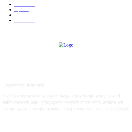
मनोरंजन
907
शहर
867
क्राईम
150
सामाजिक
70
ABOUT US
✍🏻मुख्यसंपादक -निलेश करडे.
या संकेतस्थळावर प्रकाशित झालेला सर्व मजकूर, लेख आणि त्याचे हक्क , जबाबदारी''
संबंधित लेखकांकडे आहेत. प्रसिद्ध झालेल्या मजकुराशी संपादक सहमत असतीलच असे
नाही याचे उल्लंघन करणाऱ्यांवर कायदेशीर कारवाई करण्यात येईल. संपर्क :- 9730095656