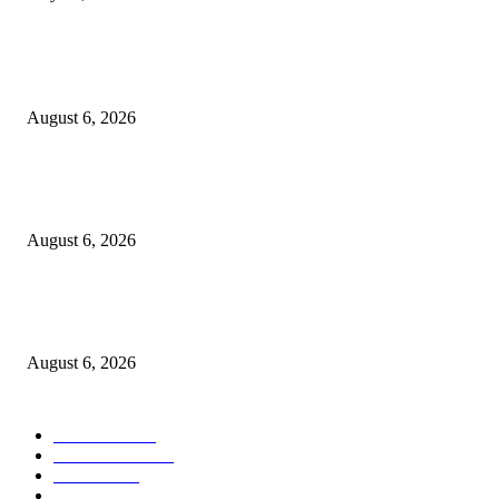
POPULAR POSTS
कोंढवा पोलिसांची मोठी कारवाई; गांजा विक्री करणाऱ्या टोळीवर ‘मोक्का’ अंतर्गत गुन्हा द
August 6, 2026
हिंजवडीतील खूनप्रकरणातील आरोपीला उरुळीकांचन पोलिसांनी पुणे–सोलापूर महामार्गावर
नाकाबंदीत पकडले
August 6, 2026
उरुळी कांचन पोलीस स्टेशन हद्दीत एटीएसची धडक कारवाई; भाडेकरूंची माहिती पोलिसांन
दिल्याप्रकरणी दोन घरमालकांवर गुन्हे!
August 6, 2026
POPULAR CATEGORY
टेक्नॉलॉजी
1357
ताज्या बातम्या
1084
देश-विदेश
977
आरोग्य
943