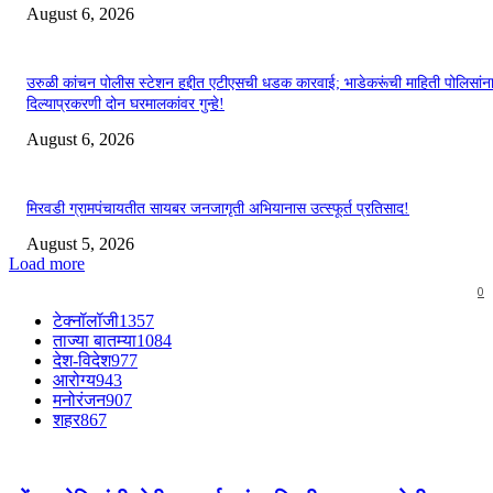
August 6, 2026
उरुळी कांचन पोलीस स्टेशन हद्दीत एटीएसची धडक कारवाई; भाडेकरूंची माहिती पोलिसांन
दिल्याप्रकरणी दोन घरमालकांवर गुन्हे!
August 6, 2026
मिरवडी ग्रामपंचायतीत सायबर जनजागृती अभियानास उत्स्फूर्त प्रतिसाद!
August 5, 2026
Load more
0
टेक्नॉलॉजी
1357
ताज्या बातम्या
1084
देश-विदेश
977
आरोग्य
943
मनोरंजन
907
शहर
867