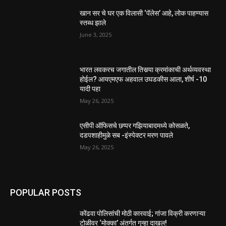
खान सर चे घर एक विलासी ‘पॅलेस’ आहे, लोक पाहण्यास
स्तब्ध झाले
June 3, 2025
भारत लवकरच जगातील तिसर्‍या क्रमांकाची अर्थव्यवस्था
होईल? आयएमएफ अहवाल उघडकीस आला, शीर्ष -10
यादी पहा
May 26, 2025
एसीपी ऑफिसचे छप्पर गझियाबादमध्ये कोसळते,
दडपशाहीमुळे सब -इंस्पेक्टर मरण पावले
May 26, 2025
POPULAR POSTS
कोंढवा पोलिसांची मोठी कारवाई; गांजा विक्री करणाऱ्या
टोळीवर ‘मोक्का’ अंतर्गत गुन्हा दाखल!