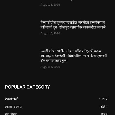
August 6, 2026
हिंजवडीतील खूनप्रकरणातील आरोपीला उरुळीकांचन
पोलिसांनी पुणे–सोलापूर महामार्गावर नाकाबंदीत पकडले
August 6, 2026
उरुळी कांचन पोलीस स्टेशन हद्दीत एटीएसची धडक
कारवाई; भाडेकरूंची माहिती पोलिसांना न दिल्याप्रकरणी
दोन घरमालकांवर गुन्हे!
August 6, 2026
POPULAR CATEGORY
टेक्नॉलॉजी
1357
ताज्या बातम्या
1084
देश-विदेश
977