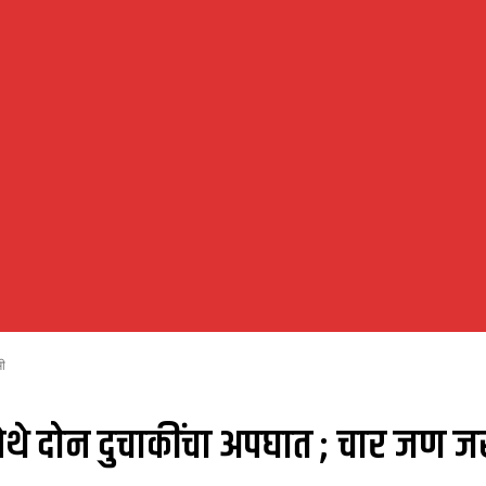
मी
ेथे दोन दुचाकींचा अपघात ; चार जण