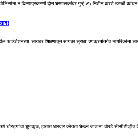
लिसांना न दिल्याप्रकरणी दोन घरमालकांवर गुन्हे ✍️ नितीन करडे उरुळी कांचन प
िसाद!
 फाउंडेशनच्या 'सायबर शिक्षणातून सायबर सुरक्षा' उपक्रमांतर्गत नागरिकांना साय
ीमध्ये चोरट्यांचा धुमाकूळ; हातात धारदार कोयता घेऊन जाताना चोरटे सीसीटीव्ही