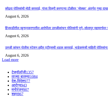
कोंढवा पोलिसांची मोठी कारवाई; गांजा विक्री करणाऱ्या टोळीवर ‘मोक्का’ अंतर्गत गुन्हा दा
August 6, 2026
हिंजवडीतील खूनप्रकरणातील आरोपीला उरुळीकांचन पोलिसांनी पुणे–सोलापूर महामार्गावर
August 6, 2026
उरुळी कांचन पोलीस स्टेशन हद्दीत एटीएसची धडक कारवाई; भाडेकरूंची माहिती पोलिसांना न
August 6, 2026
Load more
टेक्नॉलॉजी
1357
ताज्या बातम्या
1084
देश-विदेश
977
आरोग्य
943
मनोरंजन
907
शहर
867