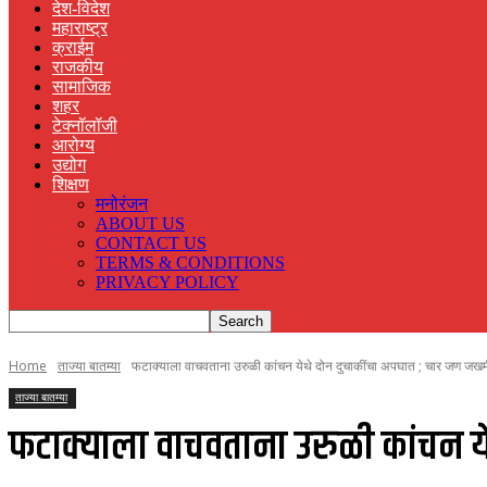
देश-विदेश
महाराष्ट्र
क्राईम
राजकीय
सामाजिक
शहर
टेक्नॉलॉजी
आरोग्य
उद्योग
शिक्षण
मनोरंजन
ABOUT US
CONTACT US
TERMS & CONDITIONS
PRIVACY POLICY
Home
ताज्या बातम्या
फटाक्याला वाचवताना उरुळी कांचन येथे दोन दुचाकींचा अपघात ; चार जण जख
ताज्या बातम्या
फटाक्याला वाचवताना उरुळी कांचन य