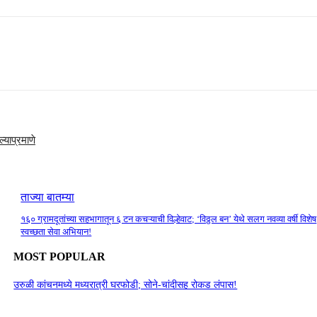
्याप्रमाणे
ताज्या बातम्या
१६० ग्रामदूतांच्या सहभागातून ६ टन कचऱ्याची विल्हेवाट; ‘विठ्ठल बन’ येथे सलग नवव्या वर्षी विशेष
स्वच्छता सेवा अभियान!
MOST POPULAR
उरुळी कांचनमध्ये मध्यरात्री घरफोडी; सोने-चांदीसह रोकड लंपास!