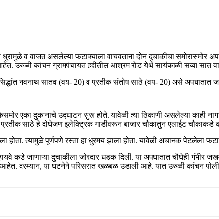
क्याच्या धुरामुळे व वाजत असलेल्या फटाक्याला वाचवताना दोन दुचाकींचा समोरा
ेत. उरुळी कांचन ग्रामपंचायत हद्दीतील आश्रम रोड येथे सायंकाळी सव्वा सात वा
सिद्धांत नवनाथ सातव (वय- 20) व प्रतीक संतोष साठे (वय- 20) असे अपघातात जखमी 
समोर एका दुकानाचे उद्घाटन सुरू होते. यावेळी त्या ठिकाणी असलेल्या काही नाग
व प्रतीक साठे हे दोघेजण इलेक्ट्रिक गाडीवरून बाजार चौकातुन एलाईट चौकाकडे क
 होता. त्यामुळे पूर्णपणे रस्ता हा धुरमय झाला होता. यावेळी अचानक पेटलेला 
ायवे कडे जाणाऱ्या दुचाकीला जोरदार धडक दिली. या अपघातात चौघेही गंभीर जखमी 
सुरू आहेत. दरम्यान, या घटनेने परिसरात खळबळ उडाली आहे. यात उरुळी कांचन प