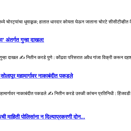
ीमध्ये चोरट्यांचा धुमाकूळ; हातात धारदार कोयता घेऊन जाताना चोरटे सीसीटीव्ही
ा’ अंतर्गत गुन्हा दाखल!
त गुन्हा दाखल ✍️ नितीन करडे पुणे : कोंढवा परिसरात अवैध गांजा विक्री करून दहशत
ोलापूर महामार्गावर नाकाबंदीत पकडले
मार्गावर नाकाबंदीत पकडले ✍️ नितीन करडे उरुळी कांचन प्रतिनिधी : हिंजवडी प
ी माहिती पोलिसांना न दिल्याप्रकरणी दोन...