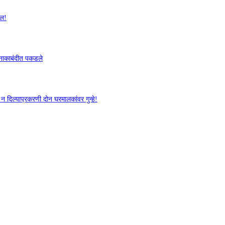
खल!
 नाकाबंदीत पकडले
 दिल्याप्रकरणी दोन घरमालकांवर गुन्हे!