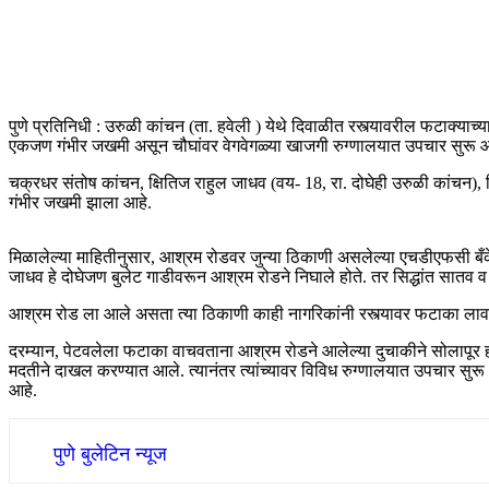
पुणे प्रतिनिधी : उरुळी कांचन (ता. हवेली ) येथे दिवाळीत रस्त्यावरील फटा
एकजण गंभीर जखमी असून चौघांवर वेगवेगळ्या खाजगी रुग्णालयात उपचार सुरू आह
चक्रधर संतोष कांचन, क्षितिज राहुल जाधव (वय- 18, रा. दोघेही उरुळी कांचन), 
गंभीर जखमी झाला आहे.
मिळालेल्या माहितीनुसार, आश्रम रोडवर जुन्या ठिकाणी असलेल्या एचडीएफसी बँके
जाधव हे दोघेजण बुलेट गाडीवरून आश्रम रोडने निघाले होते. तर सिद्धांत सातव 
आश्रम रोड ला आले असता त्या ठिकाणी काही नागरिकांनी रस्त्यावर फटाका लावला
दरम्यान, पेटवलेला फटाका वाचवताना आश्रम रोडने आलेल्या दुचाकीने सोलापूर ह
मदतीने दाखल करण्यात आले. त्यानंतर त्यांच्यावर विविध रुग्णालयात उपचार 
आहे.
पुणे बुलेटिन न्यूज