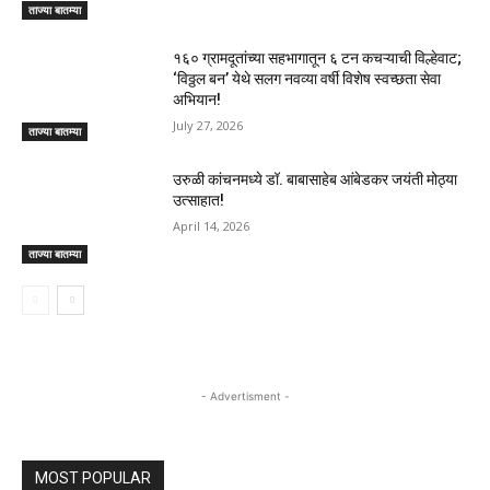
ताज्या बातम्या
१६० ग्रामदूतांच्या सहभागातून ६ टन कचऱ्याची विल्हेवाट;
‘विठ्ठल बन’ येथे सलग नवव्या वर्षी विशेष स्वच्छता सेवा
अभियान!
July 27, 2026
ताज्या बातम्या
उरुळी कांचनमध्ये डॉ. बाबासाहेब आंबेडकर जयंती मोठ्या
उत्साहात!
April 14, 2026
ताज्या बातम्या
- Advertisment -
MOST POPULAR