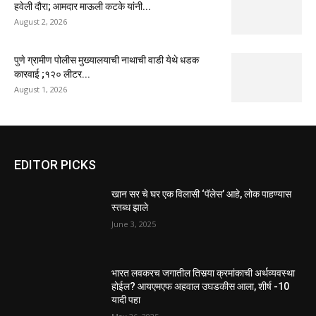
हवेली दौरा; आमदार माऊली कटके यांनी...
August 2, 2026
पुणे ग्रामीण पोलीस मुख्यालयाची नाथाची वाडी येथे धडक
कारवाई ;१२० लीटर...
August 1, 2026
EDITOR PICKS
खान सर चे घर एक विलासी ‘पॅलेस’ आहे, लोक पाहण्यास
स्तब्ध झाले
June 3, 2025
भारत लवकरच जगातील तिसर्‍या क्रमांकाची अर्थव्यवस्था
होईल? आयएमएफ अहवाल उघडकीस आला, शीर्ष -10
यादी पहा