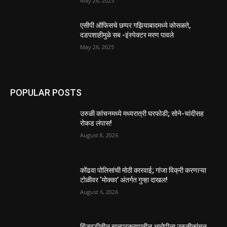
May 26, 2025
एसीपी ऑफिसचे छप्पर गझियाबादमध्ये कोसळते,
दडपशाहीमुळे सब -इंस्पेक्टर मरण पावले
May 26, 2025
POPULAR POSTS
उरुळी कांचनमध्ये मध्यरात्री घरफोडी; सोने-चांदीसह
रोकड लंपास!
August 8, 2026
कोंढवा पोलिसांची मोठी कारवाई; गांजा विक्री करणाऱ्या
टोळीवर ‘मोक्का’ अंतर्गत गुन्हा दाखल!
August 6, 2026
हिंजवडीतील खूनप्रकरणातील आरोपीला उरुळीकांचन