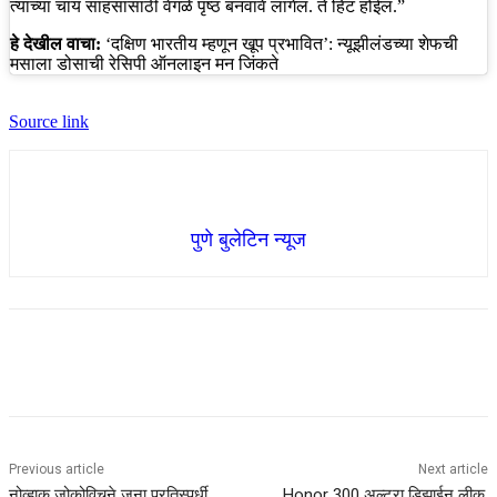
त्याच्या चाय साहसांसाठी वेगळे पृष्ठ बनवावे लागेल. ते हिट होईल.”
हे देखील वाचा:
‘दक्षिण भारतीय म्हणून खूप प्रभावित’: न्यूझीलंडच्या शेफची
मसाला डोसाची रेसिपी ऑनलाइन मन जिंकते
Source link
पुणे बुलेटिन न्यूज
Previous article
Next article
नोव्हाक जोकोविचने जुना प्रतिस्पर्धी
Honor 300 अल्ट्रा डिझाईन लीक,