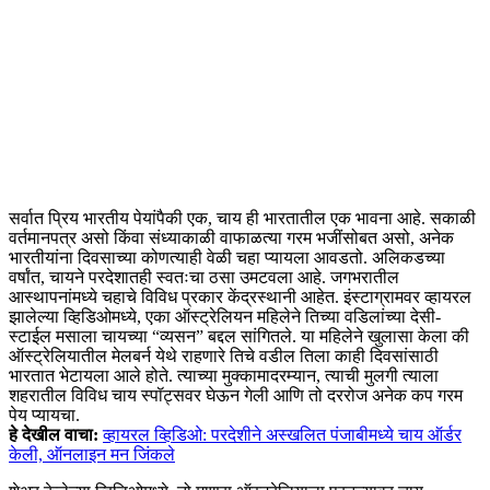
सर्वात प्रिय भारतीय पेयांपैकी एक, चाय ही भारतातील एक भावना आहे. सकाळी
वर्तमानपत्र असो किंवा संध्याकाळी वाफाळत्या गरम भजींसोबत असो, अनेक
भारतीयांना दिवसाच्या कोणत्याही वेळी चहा प्यायला आवडतो. अलिकडच्या
वर्षांत, चायने परदेशातही स्वतःचा ठसा उमटवला आहे. जगभरातील
आस्थापनांमध्ये चहाचे विविध प्रकार केंद्रस्थानी आहेत. इंस्टाग्रामवर व्हायरल
झालेल्या व्हिडिओमध्ये, एका ऑस्ट्रेलियन महिलेने तिच्या वडिलांच्या देसी-
स्टाईल मसाला चायच्या “व्यसन” बद्दल सांगितले. या महिलेने खुलासा केला की
ऑस्ट्रेलियातील मेलबर्न येथे राहणारे तिचे वडील तिला काही दिवसांसाठी
भारतात भेटायला आले होते. त्याच्या मुक्कामादरम्यान, त्याची मुलगी त्याला
शहरातील विविध चाय स्पॉट्सवर घेऊन गेली आणि तो दररोज अनेक कप गरम
पेय प्यायचा.
हे देखील वाचा:
व्हायरल व्हिडिओ: परदेशीने अस्खलित पंजाबीमध्ये चाय ऑर्डर
केली, ऑनलाइन मन जिंकले