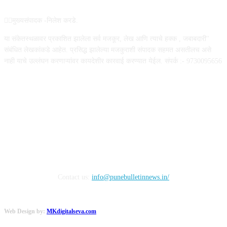
✍🏻मुख्यसंपादक -निलेश करडे.
या संकेतस्थळावर प्रकाशित झालेला सर्व मजकूर, लेख आणि त्याचे हक्क , जबाबदारी''
संबंधित लेखकांकडे आहेत. प्रसिद्ध झालेल्या मजकुराशी संपादक सहमत असतीलच असे
नाही याचे उल्लंघन करणाऱ्यांवर कायदेशीर कारवाई करण्यात येईल. संपर्क :- 9730095656
FOLLOW US
Contact us:
info@punebulletinnews.in/
Web Design by:
MKdigitalseva.com