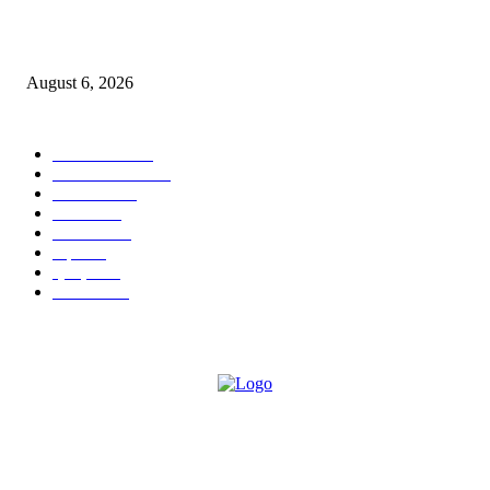
उरुळी कांचन पोलीस स्टेशन हद्दीत एटीएसची धडक कारवाई; भाडेकरूंची माहिती पोलिसांन
दिल्याप्रकरणी दोन घरमालकांवर गुन्हे!
August 6, 2026
POPULAR CATEGORY
टेक्नॉलॉजी
1357
ताज्या बातम्या
1084
देश-विदेश
977
आरोग्य
943
मनोरंजन
907
शहर
867
क्राईम
150
सामाजिक
70
ABOUT US