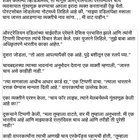
शेअर केलेल्या व्हिडिओमध्ये, तो माणूस ऑस्ट्रेलियाला परतल्यावर चाय
व्यवसायात गुंतवणूक करण्याचा आपला इरादा व्यक्त करतानाही ऐकू येतो.
पोस्टसोबत जोडलेल्या नोटमध्ये लिहिले आहे की, “माझ्या वडिलांपेक्षा मसाला
चाय जास्त आवडणाऱ्या व्यक्तीचे नाव सांगा. , , मी वाट पाहीन.”
ऑस्ट्रेलियन वडिलांच्या चाईवरील प्रेमाने देसिस प्रभावित झाले आणि त्यांनी
टिप्पणी विभागात त्यांचे विचार शेअर केले. एका युजरने लिहिले, “तुझे बाबा आता
अधिकृतपणे भारतीय काका आहेत.”
दुसरा जोडला, “तो आता आपल्यापैकी एक आहे. पुढे बशीतून एक स्लर्प घ्या.”
चायबद्दलच्या त्याच्या भावनांना अनुमोदन देताना एक व्यक्ती म्हणाली, “जास्त
चाय असे काहीही नाही.”
“त्या माणसाला आधीच आधार कार्ड द्या,” एक टिप्पणी वाचा. “त्याला भारताने
दत्तक घेण्यास मान्यता दिली आहे.” वापरकर्त्याचा उल्लेख केला.
एका व्यक्तीने प्रश्न केला, “चाय फॉर लाइफ, त्याने मेलबर्नमध्ये गुंतवणूक केली
आहे का?”
दुसऱ्याने टिप्पणी केली, “मला तुम्हाला वाटते, सर मी तुम्हाला अनुभवतो. मी एक
भारतीय आहे आणि माझ्याकडे रात्रंदिवस चाय आहे आणि तरीही ती पुरेशी
नाही!”
काही वापरकर्त्यांना त्याची आणखी चाय एस्केपॅड्स पहायची होती, “तुम्हाला