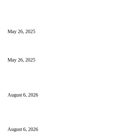
भारत लवकरच जगातील तिसर्‍या क्रमांकाची अर्थव्यवस्था होईल? आयएमएफ अहवाल उघ
आला, शीर्ष -10 यादी पहा
May 26, 2025
एसीपी ऑफिसचे छप्पर गझियाबादमध्ये कोसळते, दडपशाहीमुळे सब -इंस्पेक्टर मरण पावले
May 26, 2025
POPULAR POSTS
कोंढवा पोलिसांची मोठी कारवाई; गांजा विक्री करणाऱ्या टोळीवर ‘मोक्का’ अंतर्गत गुन्हा द
August 6, 2026
हिंजवडीतील खूनप्रकरणातील आरोपीला उरुळीकांचन पोलिसांनी पुणे–सोलापूर महामार्गावर
नाकाबंदीत पकडले
August 6, 2026