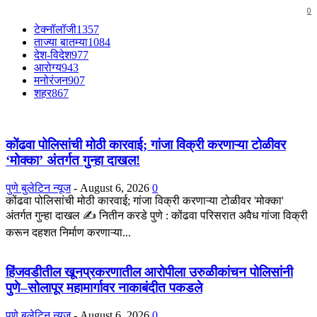
0
टेक्नॉलॉजी
1357
ताज्या बातम्या
1084
देश-विदेश
977
आरोग्य
943
मनोरंजन
907
शहर
867
कोंढवा पोलिसांची मोठी कारवाई; गांजा विक्री करणाऱ्या टोळीवर
‘मोक्का’ अंतर्गत गुन्हा दाखल!
पुणे बुलेटिन न्यूज
-
August 6, 2026
0
कोंढवा पोलिसांची मोठी कारवाई; गांजा विक्री करणाऱ्या टोळीवर 'मोक्का'
अंतर्गत गुन्हा दाखल ✍️ नितीन करडे पुणे : कोंढवा परिसरात अवैध गांजा विक्री
करून दहशत निर्माण करणाऱ्या...
हिंजवडीतील खूनप्रकरणातील आरोपीला उरुळीकांचन पोलिसांनी
पुणे–सोलापूर महामार्गावर नाकाबंदीत पकडले
पुणे बुलेटिन न्यूज
-
August 6, 2026
0