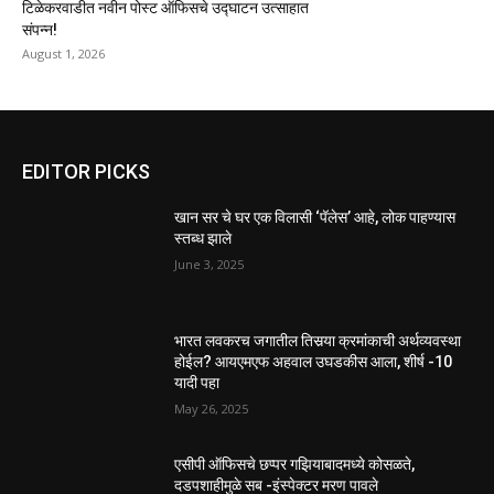
टिळेकरवाडीत नवीन पोस्ट ऑफिसचे उद्घाटन उत्साहात
संपन्न!
August 1, 2026
EDITOR PICKS
खान सर चे घर एक विलासी ‘पॅलेस’ आहे, लोक पाहण्यास
स्तब्ध झाले
June 3, 2025
भारत लवकरच जगातील तिसर्‍या क्रमांकाची अर्थव्यवस्था
होईल? आयएमएफ अहवाल उघडकीस आला, शीर्ष -10
यादी पहा
May 26, 2025
एसीपी ऑफिसचे छप्पर गझियाबादमध्ये कोसळते,
दडपशाहीमुळे सब -इंस्पेक्टर मरण पावले