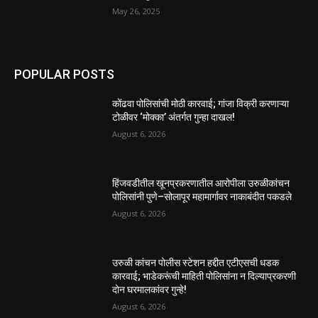
May 26, 2025
POPULAR POSTS
कोंढवा पोलिसांची मोठी कारवाई; गांजा विक्री करणाऱ्या
टोळीवर ‘मोक्का’ अंतर्गत गुन्हा दाखल!
August 6, 2026
हिंजवडीतील खूनप्रकरणातील आरोपीला उरुळीकांचन
पोलिसांनी पुणे–सोलापूर महामार्गावर नाकाबंदीत पकडले
August 6, 2026
उरुळी कांचन पोलीस स्टेशन हद्दीत एटीएसची धडक
कारवाई; भाडेकरूंची माहिती पोलिसांना न दिल्याप्रकरणी
दोन घरमालकांवर गुन्हे!
August 6, 2026