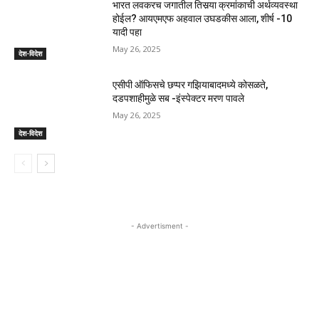
भारत लवकरच जगातील तिसर्‍या क्रमांकाची अर्थव्यवस्था
होईल? आयएमएफ अहवाल उघडकीस आला, शीर्ष -10
यादी पहा
May 26, 2025
देश-विदेश
एसीपी ऑफिसचे छप्पर गझियाबादमध्ये कोसळते,
दडपशाहीमुळे सब -इंस्पेक्टर मरण पावले
May 26, 2025
देश-विदेश
- Advertisment -