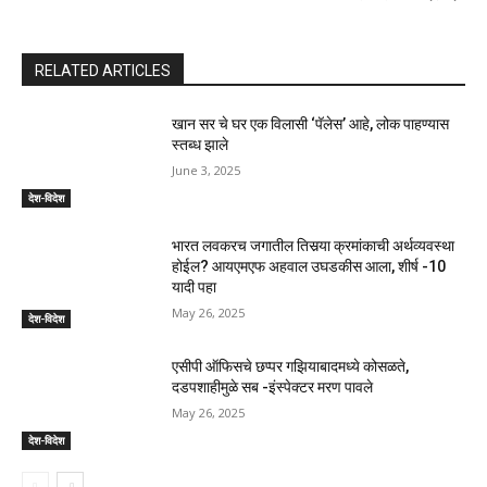
RELATED ARTICLES
खान सर चे घर एक विलासी ‘पॅलेस’ आहे, लोक पाहण्यास
स्तब्ध झाले
June 3, 2025
देश-विदेश
भारत लवकरच जगातील तिसर्‍या क्रमांकाची अर्थव्यवस्था
होईल? आयएमएफ अहवाल उघडकीस आला, शीर्ष -10
यादी पहा
May 26, 2025
देश-विदेश
एसीपी ऑफिसचे छप्पर गझियाबादमध्ये कोसळते,
दडपशाहीमुळे सब -इंस्पेक्टर मरण पावले
May 26, 2025
देश-विदेश