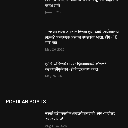
स्तब्ध झाले
June 3, 2025
भारत लवकरच जगातील तिसर्‍या क्रमांकाची अर्थव्यवस्था
होईल? आयएमएफ अहवाल उघडकीस आला, शीर्ष -10
यादी पहा
May 26, 2025
एसीपी ऑफिसचे छप्पर गझियाबादमध्ये कोसळते,
दडपशाहीमुळे सब -इंस्पेक्टर मरण पावले
May 26, 2025
POPULAR POSTS
उरुळी कांचनमध्ये मध्यरात्री घरफोडी; सोने-चांदीसह
रोकड लंपास!
August 8, 2026