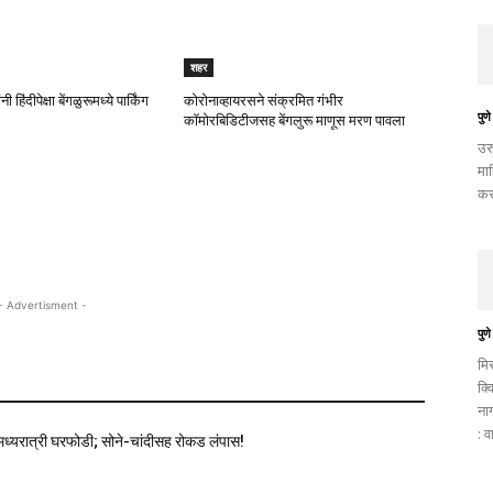
शहर
ी हिंदीपेक्षा बेंगळुरूमध्ये पार्किंग
कोरोनाव्हायरसने संक्रमित गंभीर
पुणे
कॉमोरबिडिटीजसह बेंगलुरू माणूस मरण पावला
उर
मा
कर
- Advertisment -
पुणे
मि
क्व
ना
: व
मध्यरात्री घरफोडी; सोने-चांदीसह रोकड लंपास!