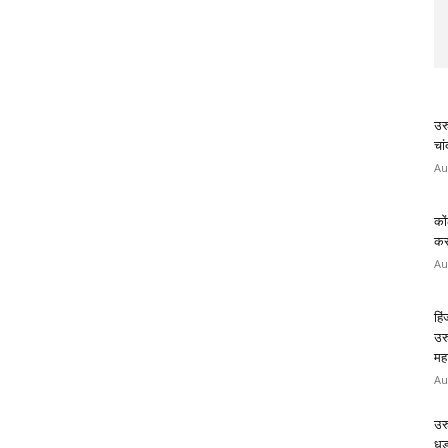
उर
चा
Au
कों
करण
Au
हि
उर
मह
Au
उर
धड