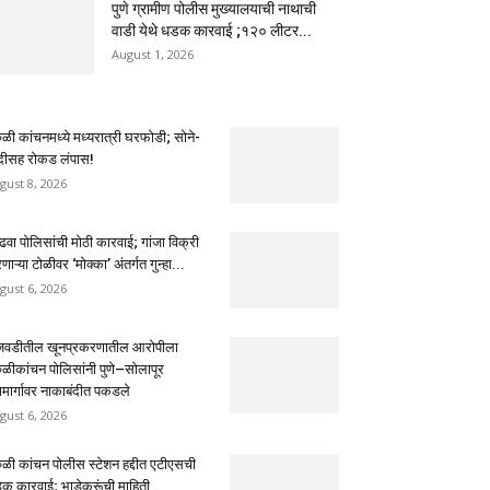
पुणे ग्रामीण पोलीस मुख्यालयाची नाथाची
वाडी येथे धडक कारवाई ;१२० लीटर...
August 1, 2026
ुळी कांचनमध्ये मध्यरात्री घरफोडी; सोने-
ंदीसह रोकड लंपास!
gust 8, 2026
ढवा पोलिसांची मोठी कारवाई; गांजा विक्री
ाऱ्या टोळीवर ‘मोक्का’ अंतर्गत गुन्हा...
gust 6, 2026
ंजवडीतील खूनप्रकरणातील आरोपीला
ुळीकांचन पोलिसांनी पुणे–सोलापूर
ामार्गावर नाकाबंदीत पकडले
gust 6, 2026
ुळी कांचन पोलीस स्टेशन हद्दीत एटीएसची
क कारवाई; भाडेकरूंची माहिती