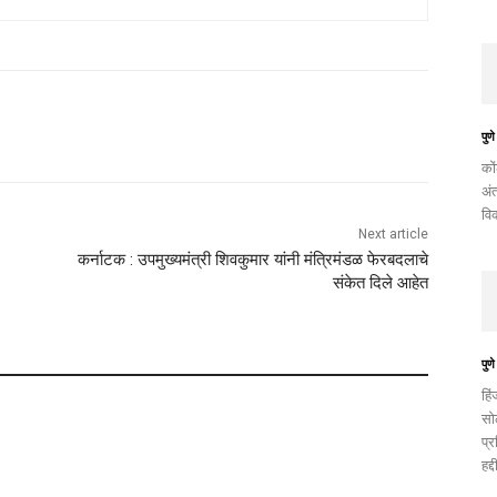
पुणे
को
अं
वि
Next article
कर्नाटक : उपमुख्यमंत्री शिवकुमार यांनी मंत्रिमंडळ फेरबदलाचे
संकेत दिले आहेत
पुणे
हि
सो
प्
हद