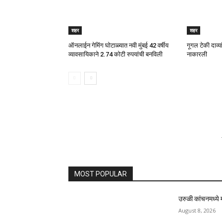
शहर
शहर
ऑनलाईन गेमिंग घोटाळ्यात नवी मुंबई 42 वर्षीय
गूगल टेकी दाव्यांन
व्यावसायिकाने 2.74 कोटी रुपयांची बनविली
नाकारली
MOST POPULAR
उरुळी कांचनमध्ये 
August 8, 2026