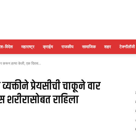
पुणे
ेश-विदेश
महाराष्ट्र
क्राईम
राजकीय
सामाजिक
शहर
टेक्नॉलॉजी
े वार करून हत्या केली, एक दिवस...
बुलेटिन
व्यक्तीने प्रेयसीची चाकूने वार
वस शरीरासोबत राहिला
न्यूज