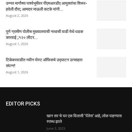
उन्नत मार्गांच्या पार्श्वभूमीवर पीएमआरडीए आयुक्तांचा शिरूर-
हवेली दौरा; आमदार माऊली कटके यांनी...
August 2, 2026
पुणे ग्रामीण पोलीस मुख्यालयाची नाथाची वाडी येथे धडक
कारवाई ;१२० लीटर...
August 1, 2026
टिळेकरवाडीत नवीन पोस्ट ऑफिसचे उद्घाटन उत्साहात
संपन्न!
August 1, 2026
EDITOR PICKS
खान सर चे घर एक विलासी ‘पॅलेस’ आहे, लोक पाहण्यास
स्तब्ध झाले
June 3, 2025