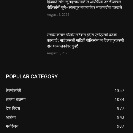
हिंजवडीतील खूनप्रकरणातील आरोपीला उरुळीकांचन
पोलिसांनी पुणे–सोलापूर महामार्गावर नाकाबंदीत पकडले
August 6, 2026
उरुळी कांचन पोलीस स्टेशन हद्दीत एटीएसची धडक
कारवाई; भाडेकरूंची माहिती पोलिसांना न दिल्याप्रकरणी
दोन घरमालकांवर गुन्हे!
August 6, 2026
POPULAR CATEGORY
टेक्नॉलॉजी
1357
ताज्या बातम्या
1084
देश-विदेश
977
आरोग्य
943
मनोरंजन
907