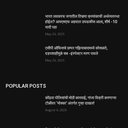
भारत लवकरच जगातील तिसर्‍या क्रमांकाची अर्थव्यवस्था
होईल? आयएमएफ अहवाल उघडकीस आला, शीर्ष -10
यादी पहा
May 26, 2025
एसीपी ऑफिसचे छप्पर गझियाबादमध्ये कोसळते,
दडपशाहीमुळे सब -इंस्पेक्टर मरण पावले
May 26, 2025
POPULAR POSTS
कोंढवा पोलिसांची मोठी कारवाई; गांजा विक्री करणाऱ्या
टोळीवर ‘मोक्का’ अंतर्गत गुन्हा दाखल!
August 6, 2026