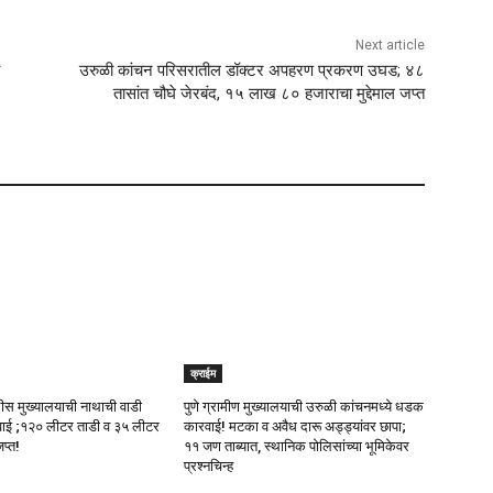
Next article
उरुळी कांचन परिसरातील डॉक्टर अपहरण प्रकरण उघड; ४८
तासांत चौघे जेरबंद, १५ लाख ८० हजाराचा मुद्देमाल जप्त
क्राईम
ोलीस मुख्यालयाची नाथाची वाडी
पुणे ग्रामीण मुख्यालयाची उरुळी कांचनमध्ये धडक
ाई ;१२० लीटर ताडी व ३५ लीटर
कारवाई! मटका व अवैध दारू अड्ड्यांवर छापा;
प्त!
११ जण ताब्यात, स्थानिक पोलिसांच्या भूमिकेवर
प्रश्नचिन्ह