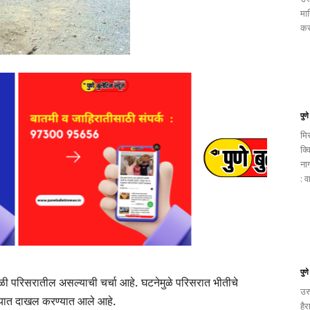
मा
कर
पुणे
मि
क्व
ना
: व
पुणे
्हळी परिसरातील असल्याची चर्चा आहे. घटनेमुळे परिसरात भीतीचे
उर
लयात दाखल करण्यात आले आहे.
है