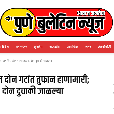
श-विदेश
महाराष्ट्र
क्राईम
राजकीय
सामाजिक
शहर
टेक्नॉलॉजी
पुणे
; फायरिंग, कोयत्याचा हल्ला, दोन दुचाकी जाळल्या
ल दोन गटांत तुफान हाणामारी;
, दोन दुचाकी जाळल्या
बुलेटिन