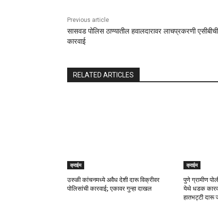
Previous article
सासवड पोलिस ठाण्यातील हवालदारावर लाचप्रकरणी एसीबीची
कारवाई
RELATED ARTICLES
क्राईम
क्राईम
उरुळी कांचनमध्ये अवैध देशी दारू विक्रीवर
पुणे ग्रामीण प
पोलिसांची कारवाई; एकावर गुन्हा दाखल
येथे धडक कारव
हातभट्टी दारू ज