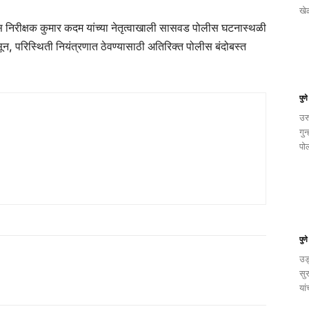
खे
निरीक्षक कुमार कदम यांच्या नेतृत्वाखाली सासवड पोलीस घटनास्थळी
ून, परिस्थिती नियंत्रणात ठेवण्यासाठी अतिरिक्त पोलीस बंदोबस्त
पुणे
उर
गु
पोल
पुणे
उड्
सु
या