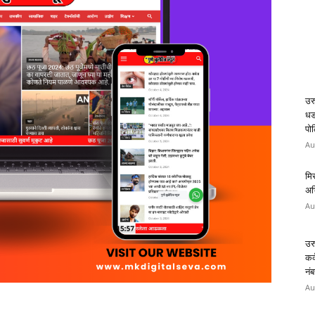
उर
धड
पोल
Au
मि
अभि
Au
उर
कर
नंब
Au