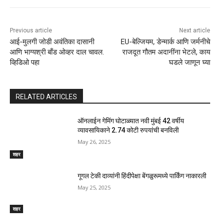
Previous article
Next article
आई-मुलगी जोडी अवंतिका दासानी
EU-बेल्जियम, डेन्मार्क आणि जर्मनीचे
आणि भाग्यश्री बाँड ओव्हर दाल चावल.
राजदूत गौतम अदानींना भेटले, काय
व्हिडिओ पहा
घडले जाणून घ्या
RELATED ARTICLES
ऑनलाईन गेमिंग घोटाळ्यात नवी मुंबई 42 वर्षीय
व्यावसायिकाने 2.74 कोटी रुपयांची बनविली
May 26, 2025
शहर
गूगल टेकी दाव्यांनी हिंदीपेक्षा बेंगळुरूमध्ये पार्किंग नाकारली
May 25, 2025
शहर