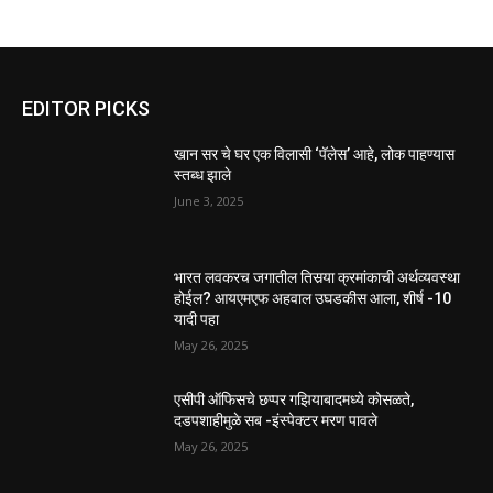
EDITOR PICKS
खान सर चे घर एक विलासी ‘पॅलेस’ आहे, लोक पाहण्यास
स्तब्ध झाले
June 3, 2025
भारत लवकरच जगातील तिसर्‍या क्रमांकाची अर्थव्यवस्था
होईल? आयएमएफ अहवाल उघडकीस आला, शीर्ष -10
यादी पहा
May 26, 2025
एसीपी ऑफिसचे छप्पर गझियाबादमध्ये कोसळते,
दडपशाहीमुळे सब -इंस्पेक्टर मरण पावले
May 26, 2025