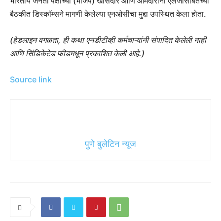
भारतीय जनता पक्षाच्या (भाजप) खासदार आणि आमदारांनी एलजीसोबतच्या
बैठकीत डिस्कॉम्सने मागणी केलेल्या एनओसीचा मुद्दा उपस्थित केला होता.
(हेडलाइन वगळता, ही कथा एनडीटीव्ही कर्मचाऱ्यांनी संपादित केलेली नाही
आणि सिंडिकेटेड फीडमधून प्रकाशित केली आहे.)
Source link
पुणे बुलेटिन न्यूज