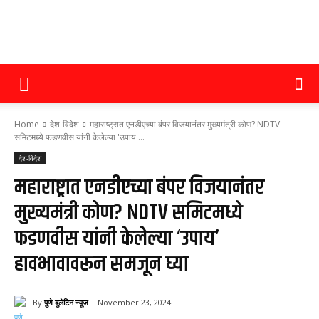
पुणे
Home
देश-विदेश
महाराष्ट्रात एनडीएच्या बंपर विजयानंतर मुख्यमंत्री कोण? NDTV
बुलेटिन
समिटमध्ये फडणवीस यांनी केलेल्या 'उपाय'...
देश-विदेश
महाराष्ट्रात एनडीएच्या बंपर विजयानंतर
न्यूज
मुख्यमंत्री कोण? NDTV समिटमध्ये
फडणवीस यांनी केलेल्या ‘उपाय’
हावभावावरून समजून घ्या
By
पुणे बुलेटिन न्यूज
November 23, 2024