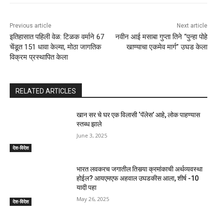
Previous article
Next article
इतिहासात पहिली वेळ: टिळक वर्माने 67
नवीन आई मसाबा गुप्ता तिने “पुन्हा पोहे
चेंडूत 151 धावा केल्या, मोठा जागतिक
खाण्याचा एकमेव मार्ग” उघड केला
विक्रम प्रस्थापित केला
RELATED ARTICLES
खान सर चे घर एक विलासी ‘पॅलेस’ आहे, लोक पाहण्यास
स्तब्ध झाले
June 3, 2025
देश-विदेश
भारत लवकरच जगातील तिसर्‍या क्रमांकाची अर्थव्यवस्था
होईल? आयएमएफ अहवाल उघडकीस आला, शीर्ष -10
यादी पहा
May 26, 2025
देश-विदेश