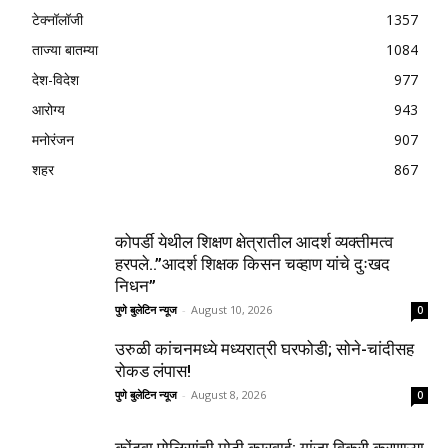
टेक्नॉलॉजी
1357
ताज्या बातम्या
1084
देश-विदेश
977
आरोग्य
943
मनोरंजन
907
शहर
867
कोपर्डी येथील शिक्षण क्षेत्रातील आदर्श व्यक्तीमत्व
हरपले..”आदर्श शिक्षक किसन चव्हाण यांचे दुःखद
निधन”
पुणे बुलेटिन न्यूज
-
August 10, 2026
0
उरुळी कांचनमध्ये मध्यरात्री घरफोडी; सोने-चांदीसह
रोकड लंपास!
पुणे बुलेटिन न्यूज
-
August 8, 2026
0
कोंढवा पोलिसांची मोठी कारवाई; गांजा विक्री करणाऱ्या