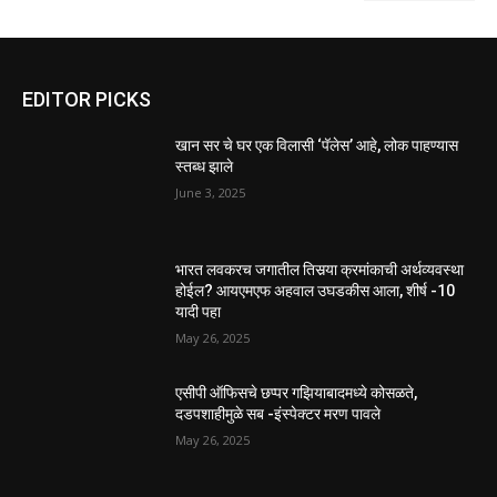
EDITOR PICKS
खान सर चे घर एक विलासी ‘पॅलेस’ आहे, लोक पाहण्यास
स्तब्ध झाले
June 3, 2025
भारत लवकरच जगातील तिसर्‍या क्रमांकाची अर्थव्यवस्था
होईल? आयएमएफ अहवाल उघडकीस आला, शीर्ष -10
यादी पहा
May 26, 2025
एसीपी ऑफिसचे छप्पर गझियाबादमध्ये कोसळते,
दडपशाहीमुळे सब -इंस्पेक्टर मरण पावले
May 26, 2025