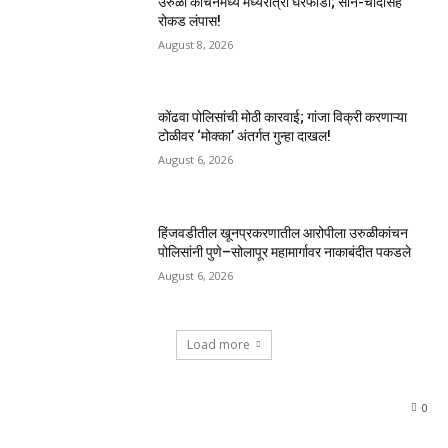
उरुळी कांचनमध्ये मध्यरात्री घरफोडी; सोने-चांदीसह
रोकड लंपास!
August 8, 2026
कोंढवा पोलिसांची मोठी कारवाई; गांजा विक्री करणाऱ्या
टोळीवर ‘मोक्का’ अंतर्गत गुन्हा दाखल!
August 6, 2026
हिंजवडीतील खूनप्रकरणातील आरोपीला उरुळीकांचन
पोलिसांनी पुणे–सोलापूर महामार्गावर नाकाबंदीत पकडले
August 6, 2026
Load more
0